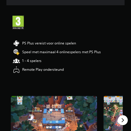
d
e
b
e
o
o
r
d
PS Plus vereist voor online spelen
e
l
Speel met maximaal 4 onlinespelers met PS Plus
i
1 - 4 spelers
n
g
Remote Play ondersteund
3
.
8
8
/
5
s
t
e
r
r
e