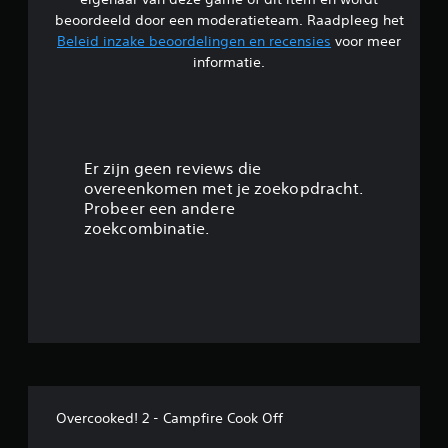
i
beoordeeld door een moderatieteam. Raadpleeg het
Beleid inzake beoordelingen en recensies
voor meer
n
informatie.
g
3
.
Er zijn geen reviews die
overeenkomen met je zoekopdracht.
8
Probeer een andere
zoekcombinatie.
8
/
5
s
t
Overcooked! 2 - Campfire Cook Off
e