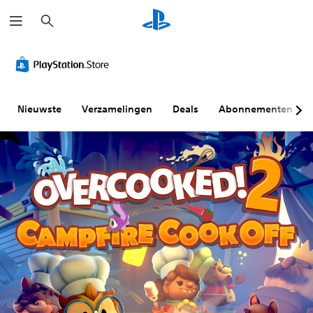
Z
o
e
k
e
n
Nieuwste
Verzamelingen
Deals
Abonnementen