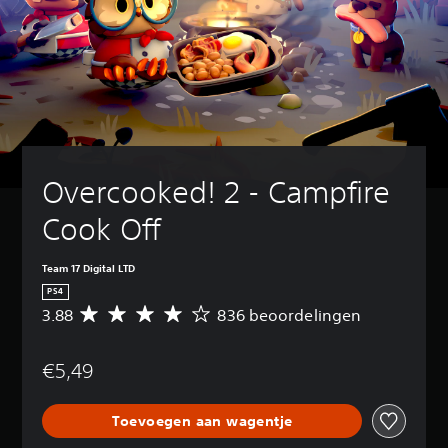
Overcooked! 2 - Campfire 
Cook Off
Team 17 Digital LTD
PS4
3.88
836 beoordelingen
G
e
m
€5,49
i
d
d
Toevoegen aan wagentje
e
l