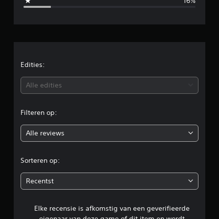
16%
e
l
d
e
Edities:
b
Alle edities
e
Filteren op:
o
Alle reviews
o
r
Sorteren op:
d
Recentst
e
Elke recensie is afkomstig van een geverifieerde
l
eigenaar van deze game of dit item en wordt