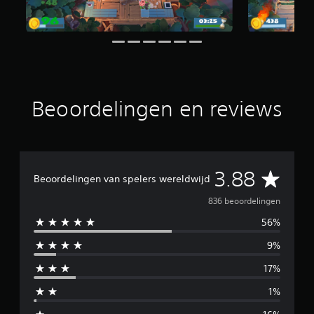
n
u
i
t
8
3
6
b
Beoordelingen en reviews
e
o
o
r
d
G
3.88
e
Beoordelingen van spelers wereldwijd
l
e
i
836 beoordelingen
n
56%
m
g
e
9%
i
n
17%
d
1%
d