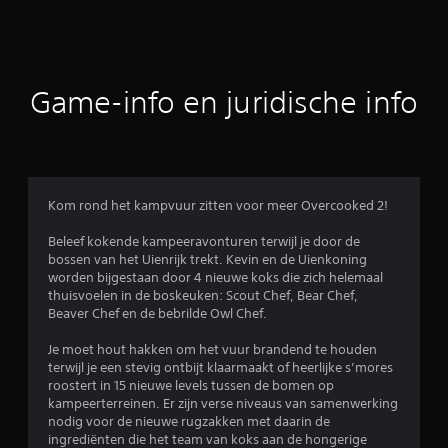
o
o
r
Game-info en juridische info
d
e
l
Kom rond het kampvuur zitten voor meer Overcooked 2!
i
Beleef kokende kampeeravonturen terwijl je door de
bossen van het Uienrijk trekt. Kevin en de Uienkoning
n
worden bijgestaan door 4 nieuwe koks die zich helemaal
thuisvoelen in de boskeuken: Scout Chef, Bear Chef,
g
Beaver Chef en de bebrilde Owl Chef.
e
Je moet hout hakken om het vuur brandend te houden
terwijl je een stevig ontbijt klaarmaakt of heerlijke s’mores
n
roostert in 15 nieuwe levels tussen de bomen op
kampeerterreinen. Er zijn verse niveaus van samenwerking
nodig voor de nieuwe rugzakken met daarin de
ingrediënten die het team van koks aan de hongerige