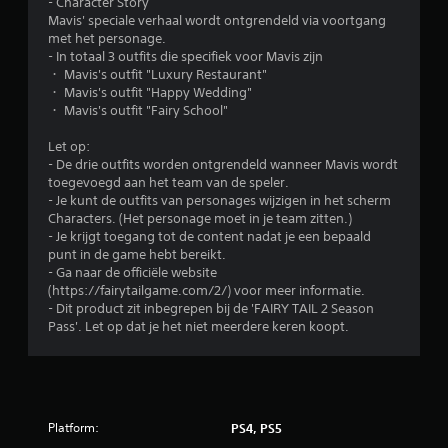
- Character Story
h
u
Mavis' speciale verhaal wordt ontgrendeld via voortgang
o
z
met het personage.
e
e
- In totaal 3 outfits die specifiek voor Mavis zijn
f
r
・ Mavis's outfit "Luxury Restaurant"
t
e
・ Mavis's outfit "Happy Wedding"
a
n
・ Mavis's outfit "Fairy School"
a
(
n
a
Let op:
t
l
- De drie outfits worden ontgrendeld wanneer Mavis wordt
e
l
toegevoegd aan het team van de speler.
z
e
- Je kunt de outfits van personages wijzigen in het scherm
e
e
Characters. (Het personage moet in je team zitten.)
t
n
- Je krijgt toegang tot de content nadat je een bepaald
t
w
punt in de game hebt bereikt.
e
a
- Ga naar de officiële website
n
n
(https://fairytailgame.com/2/) voor meer informatie.
.
n
- Dit product zit inbegrepen bij de 'FAIRY TAIL 2 Season
e
Pass'. Let op dat je het niet meerdere keren koopt.
e
S
r
p
j
e
e
e
o
l
Platform:
PS4, PS5
f
b