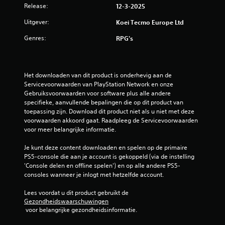
f
Release:
12-3-2025
a
l
a
i
Uitgever:
Koei Tecmo Europe Ltd
r
n
e
z
Genres:
RPG's
s
o
p
n
e
d
e
Het downloaden van dit product is onderhevig aan de 
e
l
Servicevoorwaarden van PlayStation Network en onze 
r
t
Gebruiksvoorwaarden voor software plus alle andere 
a
)
specifieke, aanvullende bepalingen die op dit product van 
d
.
toepassing zijn. Download dit product niet als u niet met deze 
a
voorwaarden akkoord gaat. Raadpleeg de Servicevoorwaarden 
p
voor meer belangrijke informatie.
H
t
a
Je kunt deze content downloaden en spelen op de primaire 
i
n
PS5-console die aan je account is gekoppeld (via de instelling 
e
d
'Console delen en offline spelen') en op alle andere PS5-
f
m
consoles wanneer je inlogt met hetzelfde account.
t
a
r
Lees voordat u dit product gebruikt de 
t
i
Gezondheidswaarschuwingen
i
g
 voor belangrijke gezondheidsinformatie.
g
g
o