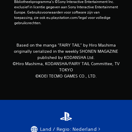
Bibliotheekprogramma's ©Sony Interactive Entertainment Inc. 
e
p
exclusief in licentie gegeven aan Sony Interactive Entertainment 
r
s
Europe. Gebruiksvoorwaarden voor software zijn van 
e
l
toepassing, zie ook eu.playstation.com/legal voor volledige 
f
a
gebruiksrechten.
f
a
e
n
c
J
t
Based on the manga “FAIRY TAIL” by Hiro Mashima
e
J
originally serialized in the weekly SHONEN MAGAZINE
k
e
published by KODANSHA Ltd.
u
k
n
©Hiro Mashima, KODANSHA/FAIRY TAIL Committee, TV
u
t
TOKYO
n
h
©KOEI TECMO GAMES CO., LTD.
t
a
d
n
e
d
g
m
a
a
m
t
e
i
s
g
p
o
e
p
Land / Regio: Nederland
l
s