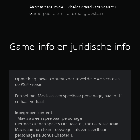
r
j
Aanpasbare moeilijkheidsgraad (standaard),
o
d
l
Game pauzeren, Handmatig opslaan
e
l
n
e
s
r
v
o
i
f
Game-info en juridische info
d
h
e
a
o
p
b
t
e
i
e
s
l
Opmerking: bevat content voor zowel de PS4®-versie als
c
d
de PS5®-versie.
h
e
e
n
Een set met Mavis als een speelbaar personage, haar outfit
f
a
en haar verhaal.
e
l
e
t
Inbegrepen content:
d
i
- Mavis als een speelbaar personage
b
j
Hiermee kunnen spelers First Master, the Fairy Tactician
a
d
Mavis aan hun team toevoegen als een speelbaar
c
p
personage na Bonus Chapter 1.
k
a