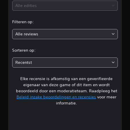
r
.
b
t
Alle edities
e
o
e
e
m
n
t
Filteren op:
a
o
e
n
k
d
Alle reviews
o
e
e
r
r
r
e
v
Sorteren op:
n
o
d
.
o
Recentst
r
e
a
S
f
p
Elke recensie is afkomstig van een geverifieerde
l
i
e
n
eigenaar van deze game of dit item en wordt
e
i
g
beoordeeld door een moderatieteam. Raadpleeg het
l
e
Beleid inzake beoordelingen en recensies
voor meer
b
n
s
informatie.
t
a
e
g
a
l
r
d
5
z
m
o