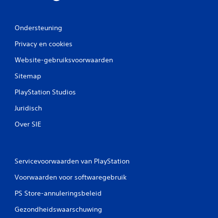
e
l
n
a
z
g
Ondersteuning
o
p
n
u
Privacy en cookies
d
n
e
Website-gebruiksvoorwaarden
t
r
e
d
Sitemap
n
a
m
PlayStation Studios
t
a
j
k
Juridisch
e
e
d
n
Over SIE
e
,
a
z
d
o
a
d
Servicevoorwaarden van PlayStation
p
a
t
t
Voorwaarden voor softwaregebruik
i
j
e
e
PS Store-annuleringsbeleid
v
v
e
Gezondheidswaarschuwing
e
w