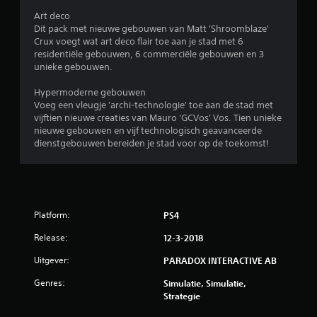
e
Art deco
Dit pack met nieuwe gebouwen van Matt 'Shroomblaze'
n
Crux voegt wat art deco flair toe aan je stad met 6
residentiële gebouwen, 6 commerciële gebouwen en 3
unieke gebouwen.
Hypermoderne gebouwen
Voeg een vleugje 'archi-technologie' toe aan de stad met
vijftien nieuwe creaties van Mauro 'GCVos' Vos. Tien unieke
nieuwe gebouwen en vijf technologisch geavanceerde
dienstgebouwen bereiden je stad voor op de toekomst!
Platform:
PS4
Release:
12-3-2018
Uitgever:
PARADOX INTERACTIVE AB
Genres:
Simulatie, Simulatie,
Strategie