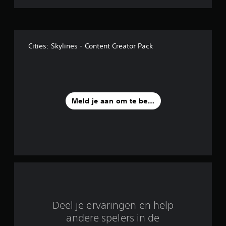
s
t
Cities: Skylines - Content Creator Pack
e
r
r
Meld je aan om te beoordelen
e
n
u
i
t
7
Deel je ervaringen en help
8
andere spelers in de