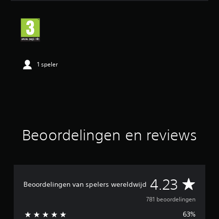
d
e
b
e
o
o
r
1 speler
d
e
l
i
n
g
4
.
Beoordelingen en reviews
2
3
/
5
s
G
4.23
t
Beoordelingen van spelers wereldwijd
e
e
781 beoordelingen
r
r
63%
e