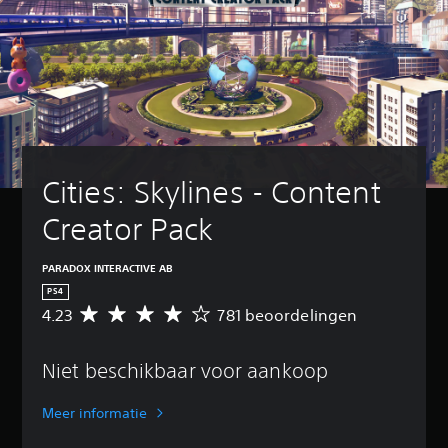
Cities: Skylines - Content 
Creator Pack
PARADOX INTERACTIVE AB
PS4
4.23
781 beoordelingen
G
e
m
Niet beschikbaar voor aankoop
i
d
d
Meer informatie
e
l