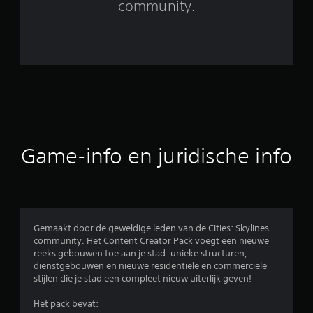
community.
1
b
e
o
o
r
Game-info en juridische info
d
e
l
Gemaakt door de geweldige leden van de Cities: Skylines-
community. Het Content Creator Pack voegt een nieuwe
i
reeks gebouwen toe aan je stad: unieke structuren,
dienstgebouwen en nieuwe residentiële en commerciële
n
stijlen die je stad een compleet nieuw uiterlijk geven!
g
Het pack bevat: