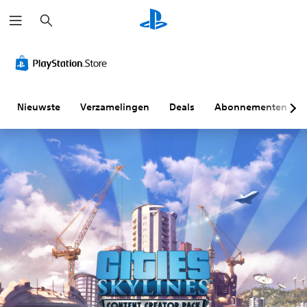
Z
o
e
k
e
n
Nieuwste
Verzamelingen
Deals
Abonnementen