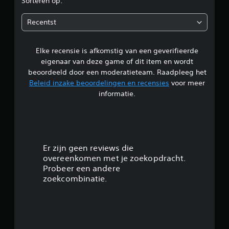
Sorteren op:
d
Recentst
e
Elke recensie is afkomstig van een geverifieerde
l
eigenaar van deze game of dit item en wordt
i
beoordeeld door een moderatieteam. Raadpleeg het
Beleid inzake beoordelingen en recensies
voor meer
n
informatie.
g
4
.
Er zijn geen reviews die
overeenkomen met je zoekopdracht.
2
Probeer een andere
zoekcombinatie.
3
/
5