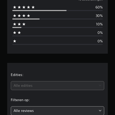
e
d
e
60%
m
l
i
30%
i
n
g
10%
d
e
0%
n
d
0%
e
l
d
e
Edities:
b
Alle edities
e
Filteren op:
o
Alle reviews
o