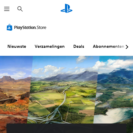
Z
o
e
k
e
n
Nieuwste
Verzamelingen
Deals
Abonnementen