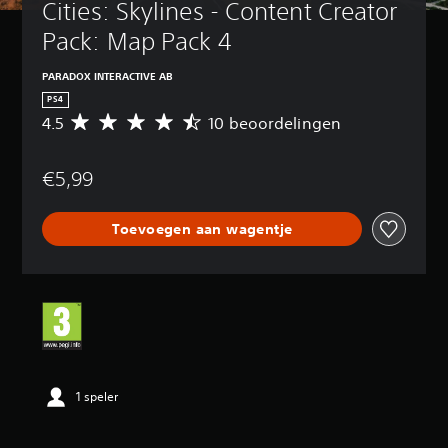
Cities: Skylines - Content Creator 
Pack: Map Pack 4
PARADOX INTERACTIVE AB
PS4
4.5
10 beoordelingen
G
e
m
€5,99
i
d
d
Toevoegen aan wagentje
e
l
d
e
b
e
o
o
r
d
1 speler
e
l
i