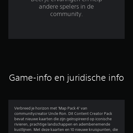
b
andere spelers in de
community.
e
o
o
r
d
e
Game-info en juridische info
l
i
n
Verbreed je horizon met 'Map Pack 4' van
communitycreator Uncle Ron. Dit Content Creator Pack
g
bevat nieuwe kaarten die zijn geïnspireerd op iconische
rivieren, prachtige landschappen en adembenemende
e
kustlijnen. Met deze kaarten en 10 nieuwe kruispunten, die