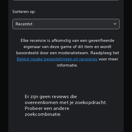
r
Sorteren op:
d
Recentst
e
Elke recensie is afkomstig van een geverifieerde
l
eigenaar van deze game of dit item en wordt
i
beoordeeld door een moderatieteam. Raadpleeg het
Beleid inzake beoordelingen en recensies
voor meer
n
informatie.
g
4
.
Er zijn geen reviews die
overeenkomen met je zoekopdracht.
5
Probeer een andere
zoekcombinatie.
/
5