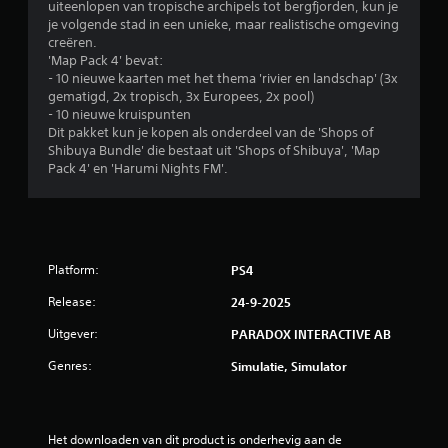
uiteenlopen van tropische archipels tot bergfjorden, kun je
n
je volgende stad in een unieke, maar realistische omgeving
creëren.
'Map Pack 4' bevat:
- 10 nieuwe kaarten met het thema 'rivier en landschap' (3x
gematigd, 2x tropisch, 3x Europees, 2x pool)
- 10 nieuwe kruispunten
Dit pakket kun je kopen als onderdeel van de 'Shops of
Shibuya Bundle' die bestaat uit 'Shops of Shibuya', 'Map
Pack 4' en 'Harumi Nights FM'.
Platform:
PS4
Release:
24-9-2025
Uitgever:
PARADOX INTERACTIVE AB
Genres:
Simulatie, Simulator
Het downloaden van dit product is onderhevig aan de 