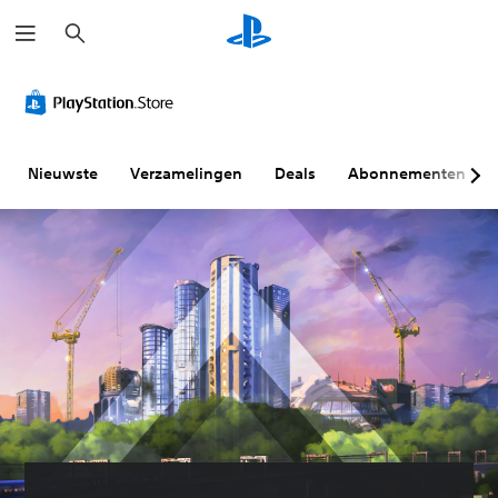
Z
o
e
k
e
n
Nieuwste
Verzamelingen
Deals
Abonnementen