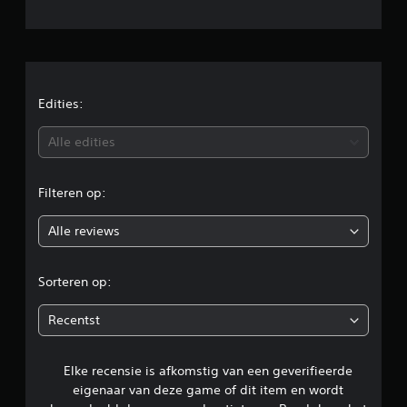
e
o
r
l
d
e
d
l
i
e
Edities:
n
g
b
Alle edities
e
n
e
Filteren op:
o
Alle reviews
o
r
Sorteren op:
d
Recentst
e
Elke recensie is afkomstig van een geverifieerde
l
eigenaar van deze game of dit item en wordt