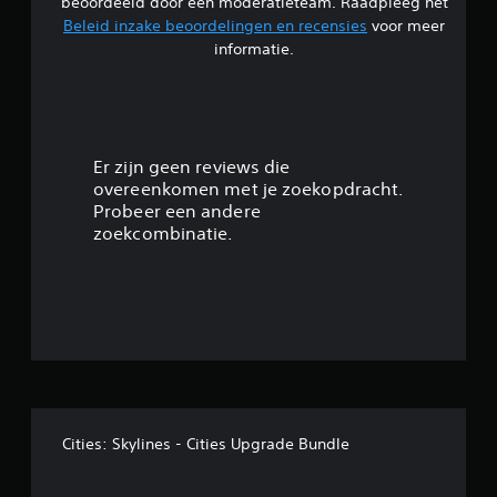
i
beoordeeld door een moderatieteam. Raadpleeg het
Beleid inzake beoordelingen en recensies
voor meer
n
informatie.
g
4
.
Er zijn geen reviews die
overeenkomen met je zoekopdracht.
1
Probeer een andere
zoekcombinatie.
1
/
5
s
t
Cities: Skylines - Cities Upgrade Bundle
e