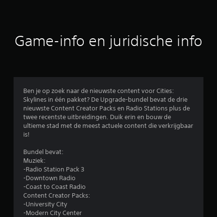
o
r
Game-info en juridische info
d
e
l
Ben je op zoek naar de nieuwste content voor Cities:
Skylines in één pakket? De Upgrade-bundel bevat de drie
i
nieuwste Content Creator Packs en Radio Stations plus de
twee recentste uitbreidingen. Duik erin en bouw de
n
ultieme stad met de meest actuele content die verkrijgbaar
is!
g
Bundel bevat:
e
Muziek:
-Radio Station Pack 3
n
-Downtown Radio
-Coast to Coast Radio
Content Creator Packs:
-University City
-Modern City Center