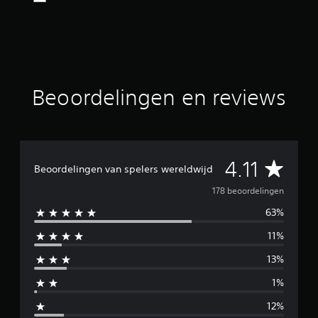
i
n
g
4
.
1
1
Beoordelingen en reviews
/
5
s
t
e
G
4.11
r
Beoordelingen van spelers wereldwijd
r
e
e
178 beoordelingen
n
63%
m
u
i
11%
t
i
1
13%
7
d
8
1%
b
d
e
12%
o