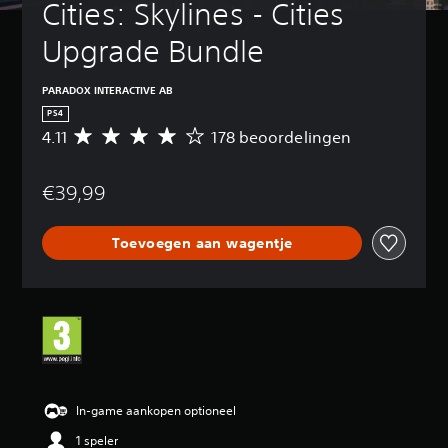
Cities: Skylines - Cities 
Upgrade Bundle
PARADOX INTERACTIVE AB
PS4
4.11
178 beoordelingen
G
e
m
€39,99
i
d
d
Toevoegen aan wagentje
e
l
d
e
b
e
o
o
r
d
In-game aankopen optioneel
e
1 speler
l