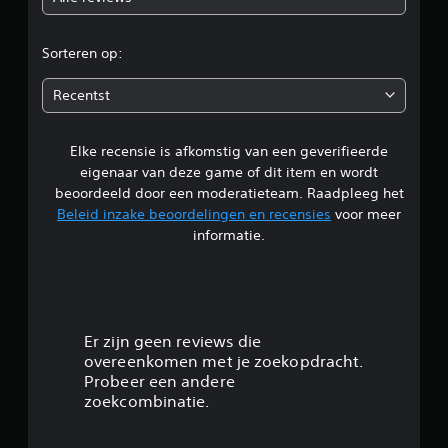
o
r
Sorteren op:
d
Recentst
e
Elke recensie is afkomstig van een geverifieerde
l
eigenaar van deze game of dit item en wordt
i
beoordeeld door een moderatieteam. Raadpleeg het
Beleid inzake beoordelingen en recensies
voor meer
n
informatie.
g
5
/
Er zijn geen reviews die
overeenkomen met je zoekopdracht.
5
Probeer een andere
zoekcombinatie.
s