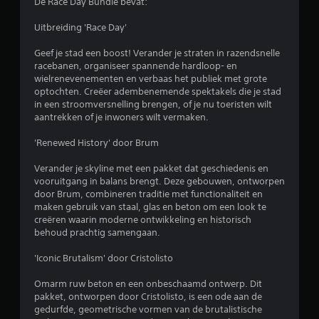
De Race Day Bundle bevat:
Uitbreiding 'Race Day'
Geef je stad een boost! Verander je straten in razendsnelle
racebanen, organiseer spannende hardloop- en
wielrenevenementen en verbaas het publiek met grote
optochten. Creëer adembenemende spektakels die je stad
in een stroomversnelling brengen, of je nu toeristen wilt
aantrekken of je inwoners wilt vermaken.
'Renewed History' door Brum
Verander je skyline met een pakket dat geschiedenis en
vooruitgang in balans brengt. Deze gebouwen, ontworpen
door Brum, combineren traditie met functionaliteit en
maken gebruik van staal, glas en beton om een look te
creëren waarin moderne ontwikkeling en historisch
behoud prachtig samengaan.
'Iconic Brutalism' door Cristolisto
Omarm ruw beton en een onbeschaamd ontwerp. Dit
pakket, ontworpen door Cristolisto, is een ode aan de
gedurfde, geometrische vormen van de brutalistische