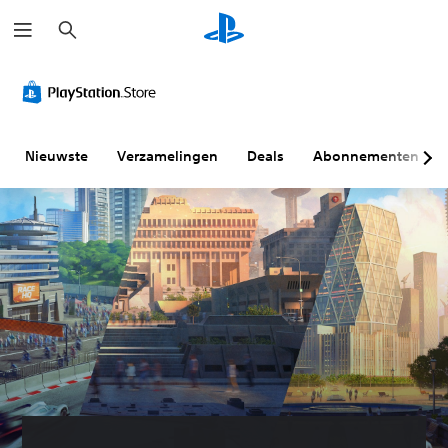
Z
o
e
k
e
n
Nieuwste
Verzamelingen
Deals
Abonnementen