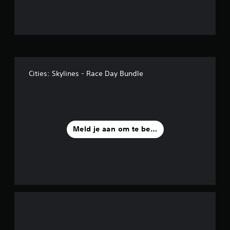
t
e
r
r
Cities: Skylines - Race Day Bundle
e
n
u
Meld je aan om te beoordelen
i
t
4
b
e