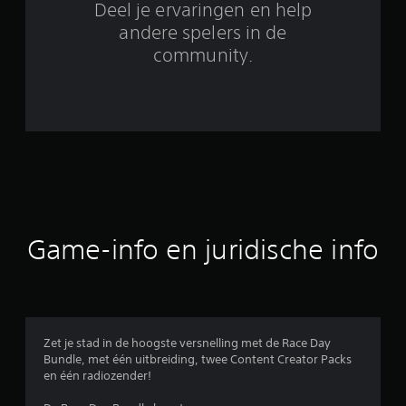
o
Deel je ervaringen en help
o
andere spelers in de
community.
r
d
e
l
i
n
Game-info en juridische info
g
e
n
Zet je stad in de hoogste versnelling met de Race Day
Bundle, met één uitbreiding, twee Content Creator Packs
en één radiozender!