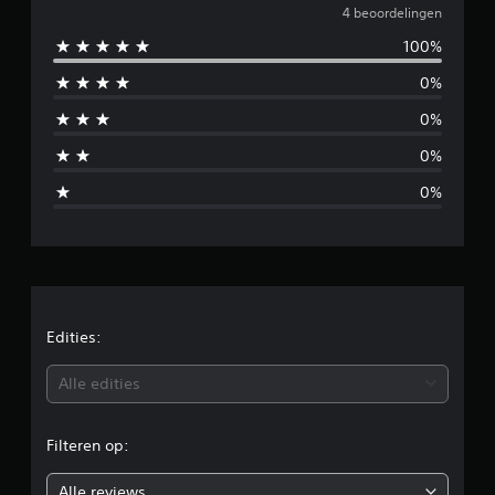
e
4 beoordelingen
i
n
100%
m
g
e
0%
i
n
0%
d
0%
d
0%
e
l
d
e
Edities:
b
Alle edities
e
Filteren op:
o
Alle reviews