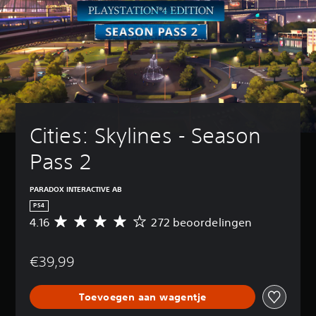
Cities: Skylines - Season 
Pass 2
PARADOX INTERACTIVE AB
PS4
4.16
272 beoordelingen
G
e
m
€39,99
i
d
d
Toevoegen aan wagentje
e
l