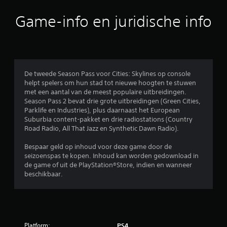
r
Game-info en juridische info
d
e
l
De tweede Season Pass voor Cities: Skylines op console
helpt spelers om hun stad tot nieuwe hoogten te stuwen
i
met een aantal van de meest populaire uitbreidingen.
Season Pass 2 bevat drie grote uitbreidingen (Green Cities,
n
Parklife en Industries), plus daarnaast het European
Suburbia content-pakket en drie radiostations (Country
g
Road Radio, All That Jazz en Synthetic Dawn Radio).
e
Bespaar geld op inhoud voor deze game door de
seizoenspas te kopen. Inhoud kan worden gedownload in
n
de game of uit de PlayStation®Store, indien en wanneer
beschikbaar.
Platform:
PS4