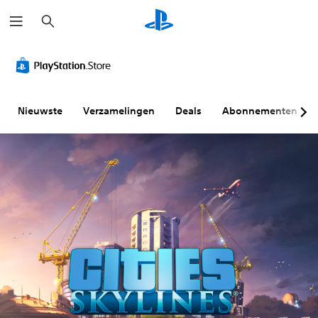
Z
o
e
k
e
n
Nieuwste
Verzamelingen
Deals
Abonnementen