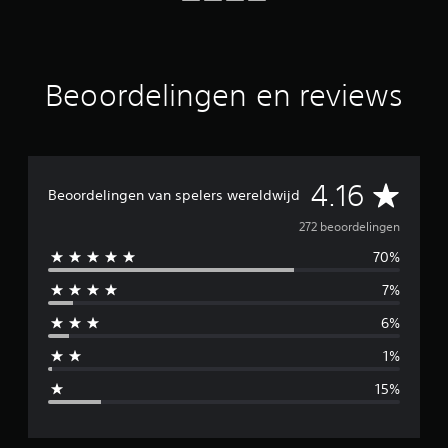
n
u
i
t
2
Beoordelingen en reviews
7
2
b
e
o
G
4.16
o
Beoordelingen van spelers wereldwijd
r
e
272 beoordelingen
d
e
70%
m
l
i
7%
i
n
g
6%
d
e
1%
n
d
15%
e