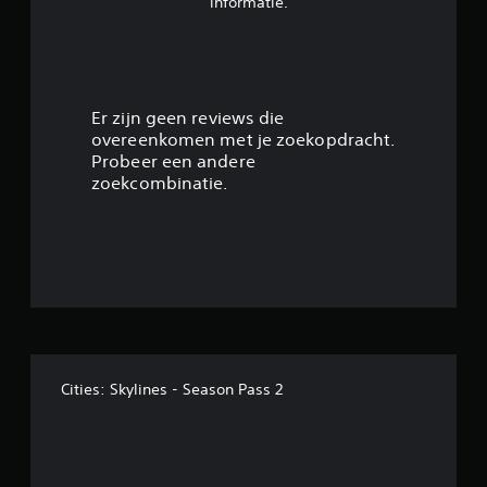
n
informatie.
g
4
.
Er zijn geen reviews die
overeenkomen met je zoekopdracht.
1
Probeer een andere
zoekcombinatie.
6
/
5
s
t
Cities: Skylines - Season Pass 2
e
r
r