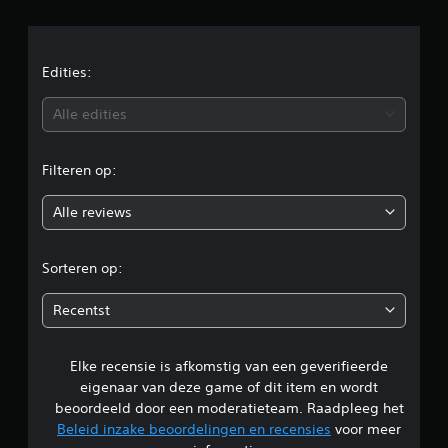
l
d
e
Edities:
b
Alle edities
e
Filteren op:
o
Alle reviews
o
r
Sorteren op:
d
Recentst
e
Elke recensie is afkomstig van een geverifieerde
l
eigenaar van deze game of dit item en wordt
i
beoordeeld door een moderatieteam. Raadpleeg het
Beleid inzake beoordelingen en recensies
voor meer