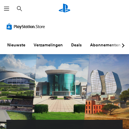
Z
o
e
k
e
n
Nieuwste
Verzamelingen
Deals
Abonnementen