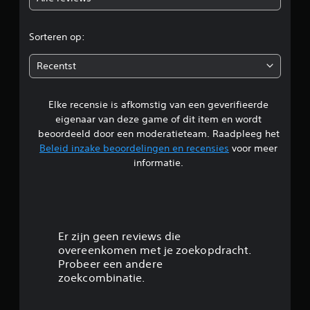
o
r
Sorteren op:
d
Recentst
e
Elke recensie is afkomstig van een geverifieerde
l
eigenaar van deze game of dit item en wordt
i
beoordeeld door een moderatieteam. Raadpleeg het
Beleid inzake beoordelingen en recensies
voor meer
n
informatie.
g
3
.
Er zijn geen reviews die
overeenkomen met je zoekopdracht.
8
Probeer een andere
zoekcombinatie.
3