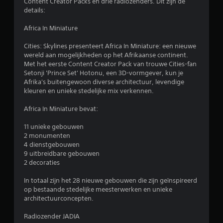
Content Creator Packs en drie radiozenders. Dit zijn de
details:
e
Africa In Miniature
n
Cities: Skylines presenteert Africa In Miniature: een nieuwe
wereld aan mogelijkheden op het Afrikaanse continent.
Met het eerste Content Creator Pack van trouwe Cities-fan
Setonji 'Prince Set' Hotonu, een 3D-vormgever, kun je
Afrika's buitengewoon diverse architectuur, levendige
kleuren en unieke stedelijke mix verkennen.
Africa In Miniature bevat:
11 unieke gebouwen
2 monumenten
4 dienstgebouwen
9 uitbreidbare gebouwen
2 decoraties
In totaal zijn het 28 nieuwe gebouwen die zijn geïnspireerd
op bestaande stedelijke meesterwerken en unieke
architectuurconcepten.
Radiozender JADIA