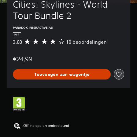
Cities: Skylines - World 
Tour Bundle 2
PARADOX INTERACTIVE AB
PS4
3.83
18 beoordelingen
G
e
m
€24,99
i
d
d
Toevoegen aan wagentje
e
l
d
e
b
e
o
o
r
d
Offline spelen ondersteund
e
l