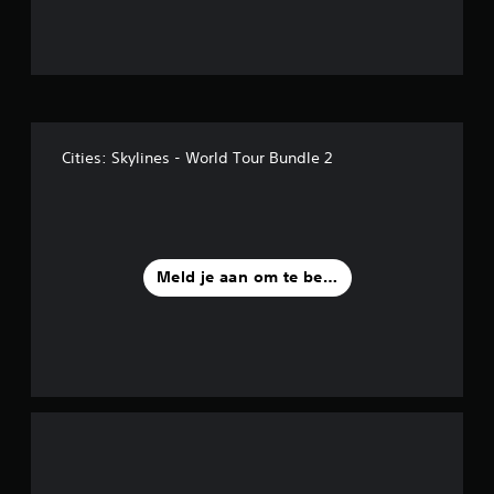
/
5
s
t
Cities: Skylines - World Tour Bundle 2
e
r
r
Meld je aan om te beoordelen
e
n
u
i
t