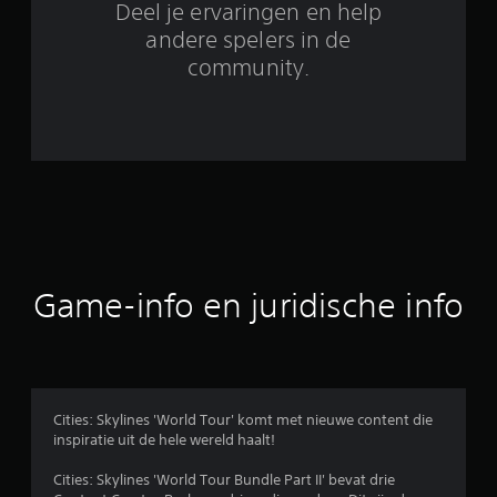
1
Deel je ervaringen en help
8
andere spelers in de
community.
b
e
o
o
r
d
Game-info en juridische info
e
l
i
Cities: Skylines 'World Tour' komt met nieuwe content die
inspiratie uit de hele wereld haalt!
n
Cities: Skylines 'World Tour Bundle Part II' bevat drie
g