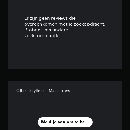
4
.
Er zijn geen reviews die
overeenkomen met je zoekopdracht.
4
Probeer een andere
zoekcombinatie.
3
/
5
s
t
Cities: Skylines - Mass Transit
e
r
r
Meld je aan om te beoordelen
e