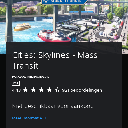
Cities: Skylines - Mass 
Transit
PARADOX INTERACTIVE AB
PS4
4.43
921 beoordelingen
G
e
m
Niet beschikbaar voor aankoop
i
d
d
Meer informatie
e
l