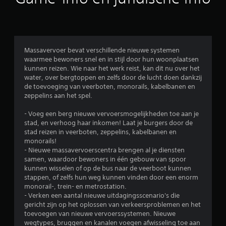
d
e
l
Massavervoer bevat verschillende nieuwe systemen
waarmee bewoners snel en in stijl door hun woonplaatsen
i
kunnen reizen. Wie naar het werk reist, kan dit nu over het
water, over bergtoppen en zelfs door de lucht doen dankzij
n
de toevoeging van veerboten, monorails, kabelbanen en
zeppelins aan het spel.
g
- Voeg een berg nieuwe vervoersmogelijkheden toe aan je
e
stad, en verhoog haar inkomen! Laat je burgers door de
stad reizen in veerboten, zeppelins, kabelbanen en
n
monorails!
- Nieuwe massavervoerscentra brengen al je diensten
samen, waardoor bewoners in één gebouw van spoor
kunnen wisselen of op de bus naar de veerboot kunnen
stappen, of zelfs hun weg kunnen vinden door een enorm
monorail-, trein- en metrostation.
- Verken een aantal nieuwe uitdagingsscenario's die
gericht zijn op het oplossen van verkeersproblemen en het
toevoegen van nieuwe vervoerssystemen. Nieuwe
wegtypes, bruggen en kanalen voegen afwisseling toe aan