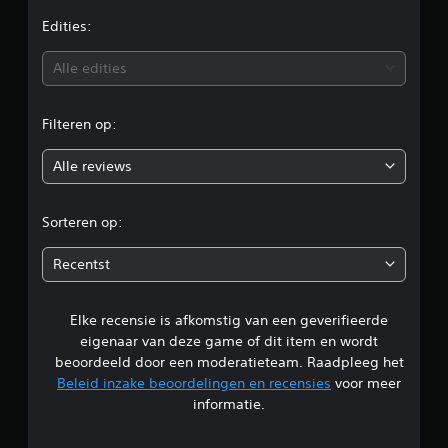
e
Edities:
b
Alle edities
e
Filteren op:
o
Alle reviews
o
r
Sorteren op:
d
Recentst
e
Elke recensie is afkomstig van een geverifieerde
l
eigenaar van deze game of dit item en wordt
i
beoordeeld door een moderatieteam. Raadpleeg het
Beleid inzake beoordelingen en recensies
voor meer
n
informatie.
g