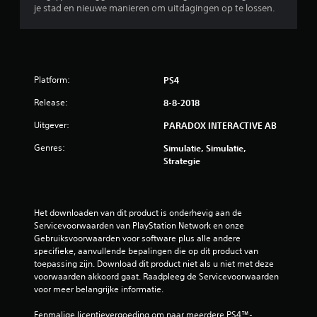
je stad en nieuwe manieren om uitdagingen op te lossen.
Platform:
PS4
Release:
8-8-2018
Uitgever:
PARADOX INTERACTIVE AB
Genres:
Simulatie, Simulatie,
Strategie
Het downloaden van dit product is onderhevig aan de 
Servicevoorwaarden van PlayStation Network en onze 
Gebruiksvoorwaarden voor software plus alle andere 
specifieke, aanvullende bepalingen die op dit product van 
toepassing zijn. Download dit product niet als u niet met deze 
voorwaarden akkoord gaat. Raadpleeg de Servicevoorwaarden 
voor meer belangrijke informatie.
Eenmalige licentievergoeding om naar meerdere PS4™-