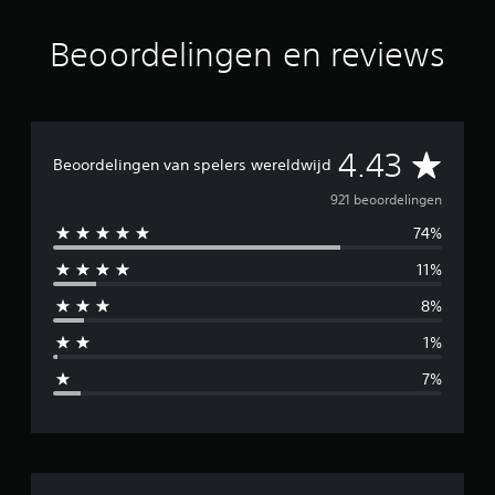
n
u
Beoordelingen en reviews
i
t
9
2
1
G
b
4.43
Beoordelingen van spelers wereldwijd
e
e
o
921 beoordelingen
o
74%
r
m
d
11%
e
i
l
8%
i
d
n
1%
g
d
e
7%
n
e
l
d