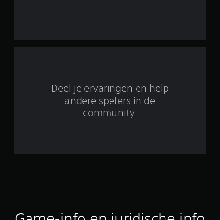
n
u
i
t
9
Deel je ervaringen en help
2
andere spelers in de
community.
1
b
e
o
o
r
Game-info en juridische info