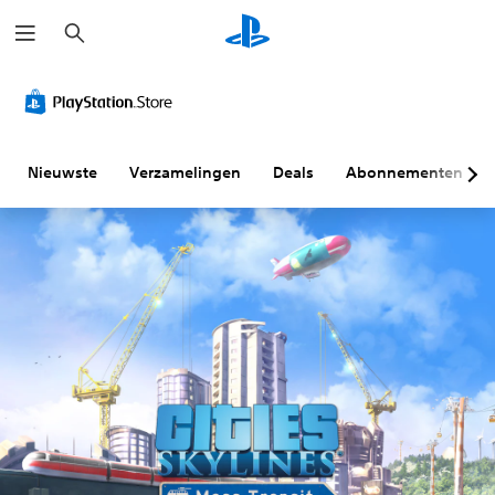
Z
o
e
k
e
n
Nieuwste
Verzamelingen
Deals
Abonnementen