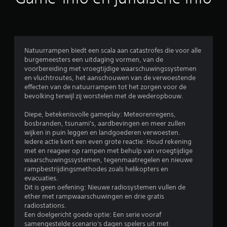
r
d
e
Natuurrampen biedt een scala aan catastrofes die voor alle
burgemeesters een uitdaging vormen, van de
l
voorbereiding met vroegtijdige waarschuwingssystemen
en vluchtroutes, het aanschouwen van de verwoestende
i
effecten van de natuurrampen tot het zorgen voor de
bevolking terwijl zij worstelen met de wederopbouw.
n
Diepe, betekenisvolle gameplay: Meteorenregens,
g
bosbranden, tsunami's, aardbevingen en meer zullen
wijken in puin leggen en landgoederen verwoesten.
e
Iedere actie kent een even grote reactie: Houd rekening
met en reageer op rampen met behulp van vroegtijdige
n
waarschuwingssystemen, tegenmaatregelen en nieuwe
rampbestrijdingsmethodes zoals helikopters en
evacuaties.
Dit is geen oefening: Nieuwe radiosystemen vullen de
ether met rampwaarschuwingen en drie gratis
radiostations.
Een doelgericht goede optie: Een serie vooraf
samengestelde scenario's dagen spelers uit met