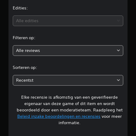
e
Edities:
b
Alle edities
e
Filteren op:
o
Alle reviews
o
r
Sorteren op:
d
Recentst
e
Elke recensie is afkomstig van een geverifieerde
l
eigenaar van deze game of dit item en wordt
i
beoordeeld door een moderatieteam. Raadpleeg het
Beleid inzake beoordelingen en recensies
voor meer
n
informatie.
g