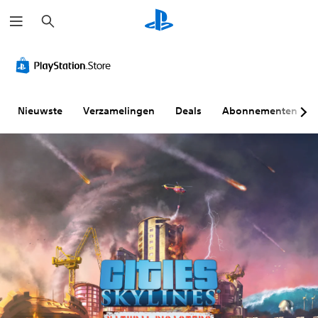
Z
o
e
k
e
n
Nieuwste
Verzamelingen
Deals
Abonnementen