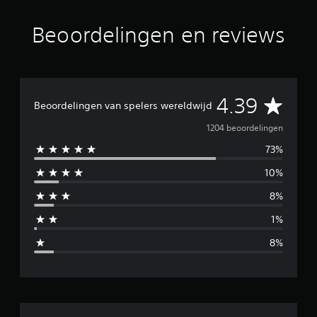
n
u
Beoordelingen en reviews
i
t
1
,
2
G
K
4.39
Beoordelingen van spelers wereldwijd
b
e
e
1204 beoordelingen
o
73%
o
m
r
10%
d
i
e
8%
l
d
i
1%
n
d
g
8%
e
e
n
l
d