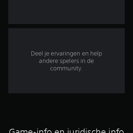
n
u
i
t
1
Deel je ervaringen en help
2
andere spelers in de
community.
0
4
b
e
o
o
Game-info en juridische info