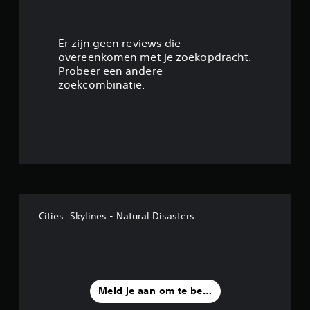
4
.
Er zijn geen reviews die
overeenkomen met je zoekopdracht.
3
Probeer een andere
zoekcombinatie.
9
/
5
s
t
Cities: Skylines - Natural Disasters
e
r
r
Meld je aan om te beoordelen
e