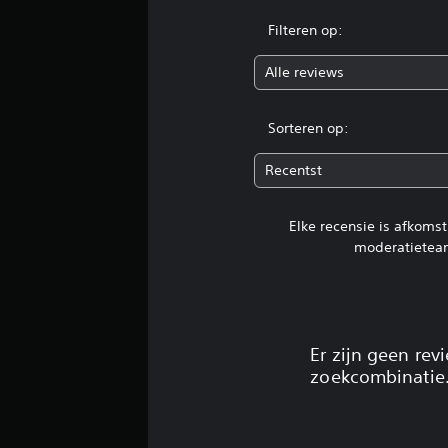
e
n
Filteren op:
Alle reviews
Sorteren op:
Recentst
Elke recensie is afkoms
moderatietea
Er zijn geen re
zoekcombinatie