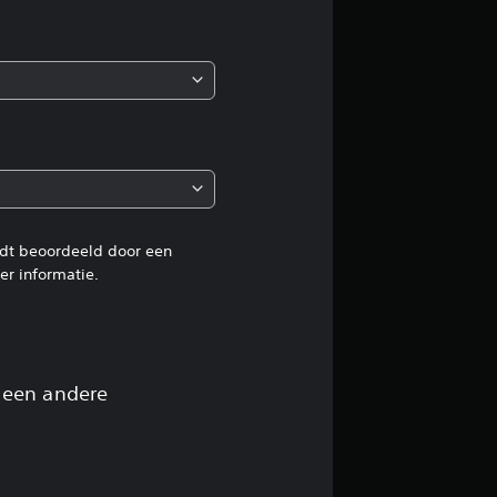
b
e
o
o
r
d
rdt beoordeeld door een
r informatie.
e
l
i
 een andere
n
g