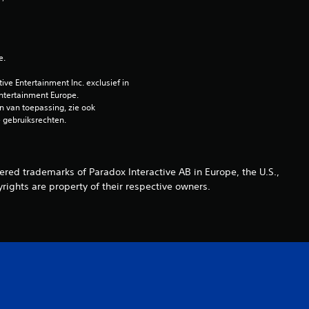
o
o
e.
r
e Entertainment Inc. exclusief in 
ntertainment Europe. 
d
 van toepassing, zie ook 
e gebruiksrechten.
e
l
ed trademarks of Paradox Interactive AB in Europe, the U.S.,
i
rights are property of their respective owners.
n
g
e
n