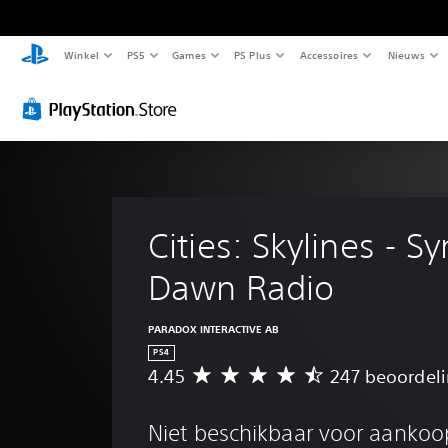
Winkel
PS5
Games
PS Plus
Accessoires
Nieuws
Cities: Skylines - Sy
Dawn Radio
PARADOX INTERACTIVE AB
PS4
4.45
247 beoordel
G
e
m
Niet beschikbaar voor aankoo
i