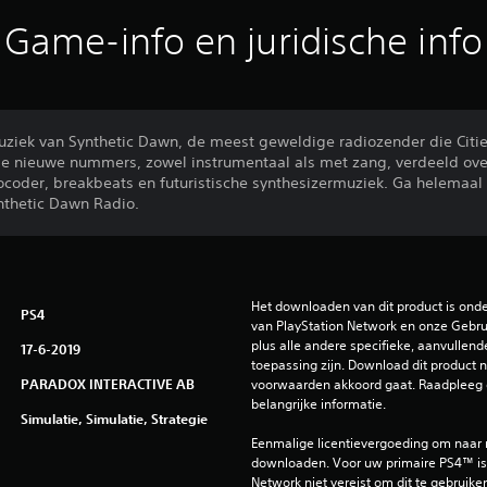
Game-info en juridische info
uziek van Synthetic Dawn, de meest geweldige radiozender die Cities
le nieuwe nummers, zowel instrumentaal als met zang, verdeeld over
vocoder, breakbeats en futuristische synthesizermuziek. Ga helemaal 
ynthetic Dawn Radio.
Het downloaden van dit product is ond
PS4
van PlayStation Network en onze Gebru
plus alle andere specifieke, aanvullend
17-6-2019
toepassing zijn. Download dit product ni
PARADOX INTERACTIVE AB
voorwaarden akkoord gaat. Raadpleeg 
belangrijke informatie.
Simulatie, Simulatie, Strategie
Eenmalige licentievergoeding om naar
downloaden. Voor uw primaire PS4™ is 
Network niet vereist om dit te gebruiken