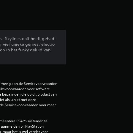
r
e
n
u
: Skylines ooit heeft gehad!
 vier unieke genres: electro
op in het funky geluid van
i
t
2
erhevig aan de Servicevoorwaarden 
4
iksvoorwaarden voor software 
e bepalingen die op dit product van 
et als u niet met deze 
7
de Servicevoorwaarden voor meer 
b
 meerdere PS4™-systemen te 
e
aanmelden bij PlayStation 
, maar het is wel vereist voor 