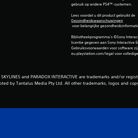
gebruik op andere PS4™-systemen.
Lees voordat u dit product gebruikt de 
Gezondheidswaarschuwingen
 voor belangrijke gezondheidsinformati
Bibliotheekprogramma's ©Sony Interactiv
licentie gegeven aan Sony Interactive E
Gebruiksvoorwaarden voor software zijn
eu.playstation.com/legal voor volledig
: SKYLINES and PARADOX INTERACTIVE are trademarks and/or register
pted by Tantalus Media Pty Ltd. All other trademarks, logos and copy