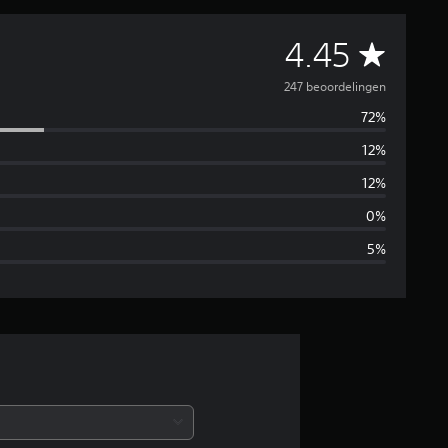
G
4.45
e
247 beoordelingen
72%
m
12%
i
12%
d
0%
5%
d
e
l
d
e