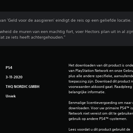
van 'Geld voor de aasgieren' eindigt de reis op een geliefde locatie.
uwheid de muren van een machtig fort, voer Hectors plan uit in al zij
dat ze iets heeft achtergehouden."
Het downloaden van dit product is ond
PS4
van PlayStation Network en onze Gebru
plus alle andere specifieke, aanvullend
3-11-2020
toepassing zijn. Download dit product ni
THQ NORDIC GMBH
voorwaarden akkoord gaat. Raadpleeg 
belangrijke informatie.
Uniek
Eenmalige licentievergoeding om naar
downloaden. Voor uw primaire PS4™ is 
Network niet vereist om dit te gebruiken
gebruik op andere PS4™-systemen.
Lees voordat u dit product gebruikt de 