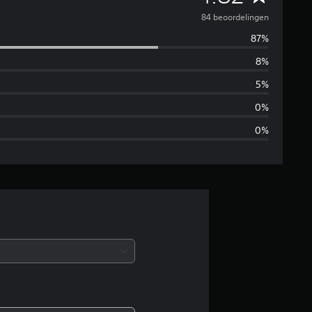
e
84 beoordelingen
87%
m
8%
i
5%
d
0%
0%
d
e
l
d
e
b