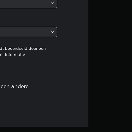
e
o
o
r
d
rdt beoordeeld door een
r informatie.
e
l
i
 een andere
n
g
4