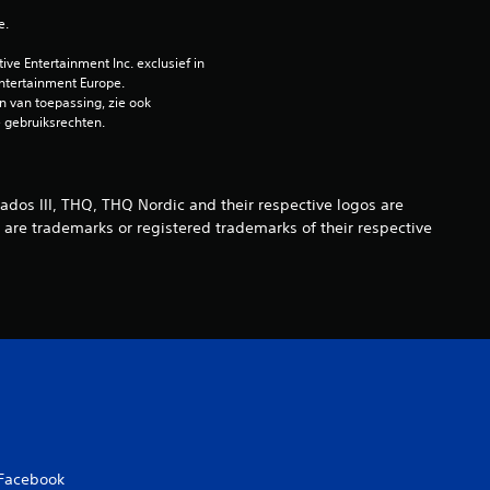
r
e.
d
e Entertainment Inc. exclusief in 
ntertainment Europe. 
e
 van toepassing, zie ook 
e gebruiksrechten.
l
i
 III, THQ, THQ Nordic and their respective logos are
n
are trademarks or registered trademarks of their respective
g
e
n
Facebook