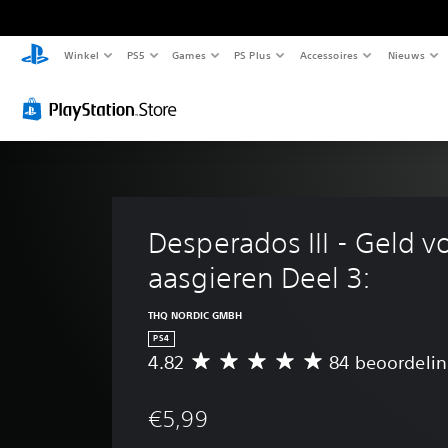
Winkel
PS5
Games
PS Plus
Accessoires
Nieuws
Desperados III - Geld v
aasgieren Deel 3:
THQ NORDIC GMBH
PS4
4.82
84 beoordeli
G
e
m
€5,99
i
d