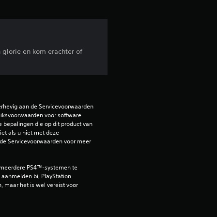
n
u
n glorie en kom erachter of
i
t
8
erhevig aan de Servicevoorwaarden 
4
iksvoorwaarden voor software 
e bepalingen die op dit product van 
et als u niet met deze 
b
de Servicevoorwaarden voor meer 
e
 meerdere PS4™-systemen te 
o
aanmelden bij PlayStation 
, maar het is wel vereist voor 
o