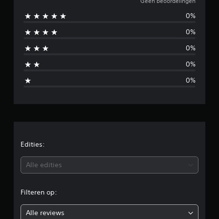
e
Geen beoordelingen
0%
e
0%
n
0%
b
0%
e
0%
o
o
r
d
Edities:
e
Alle edities
l
Filteren op:
i
Alle reviews