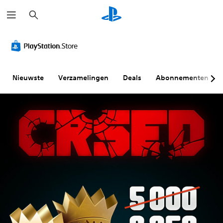
Z
o
e
k
e
n
Nieuwste
Verzamelingen
Deals
Abonnementen