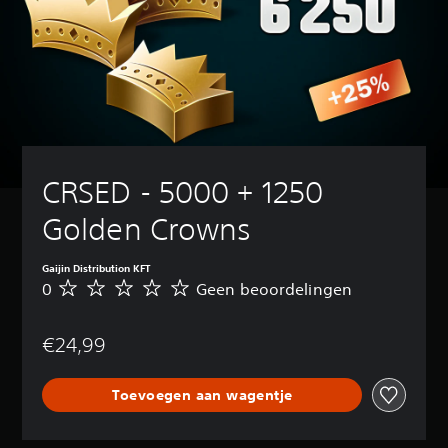
CRSED - 5000 + 1250 
Golden Crowns
Gaijin Distribution KFT
0
Geen beoordelingen
G
e
e
€24,99
n
b
e
Toevoegen aan wagentje
o
o
r