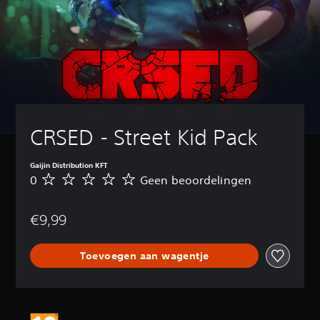
CRSED - Street Kid Pack
Gaijin Distribution KFT
0
Geen beoordelingen
G
e
e
€9,99
n
b
e
Toevoegen aan wagentje
o
o
r
d
e