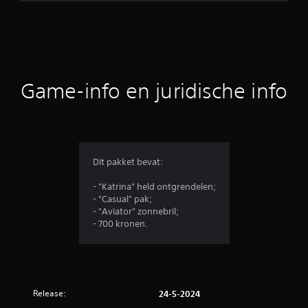
Game-info en juridische info
Dit pakket bevat:
- "Katrina" held ontgrendelen;
- "Casual" pak;
- "Aviator" zonnebril;
- 700 kronen.
Release:
24-5-2024