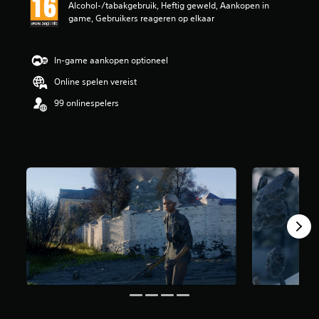
l
Alcohol-/tabakgebruik, Heftig geweld, Aankopen in
i
game, Gebruikers reageren op elkaar
n
g
e
In-game aankopen optioneel
n
Online spelen vereist
99 onlinespelers