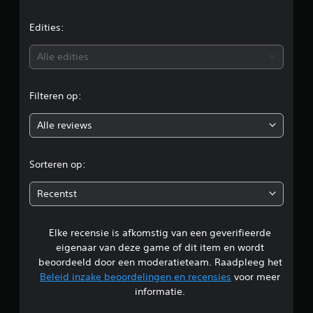
r
d
Edities:
e
Alle edities
l
Filteren op:
i
Alle reviews
n
g
Sorteren op:
e
Recentst
n
Elke recensie is afkomstig van een geverifieerde
eigenaar van deze game of dit item en wordt
beoordeeld door een moderatieteam. Raadpleeg het
Beleid inzake beoordelingen en recensies
voor meer
informatie.