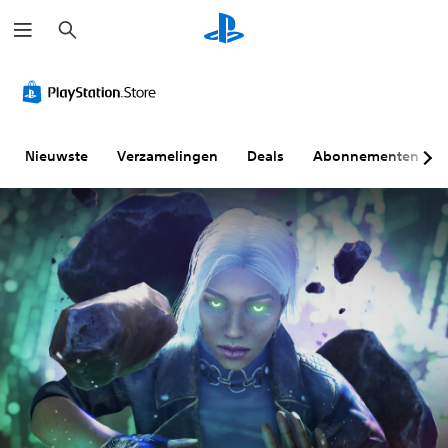
Z
o
e
k
e
n
Nieuwste
Verzamelingen
Deals
Abonnementen