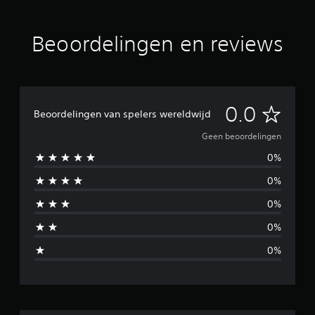
Beoordelingen en reviews
G
0.0
Beoordelingen van spelers wereldwijd
e
Geen beoordelingen
0%
e
0%
n
0%
b
0%
e
0%
o
o