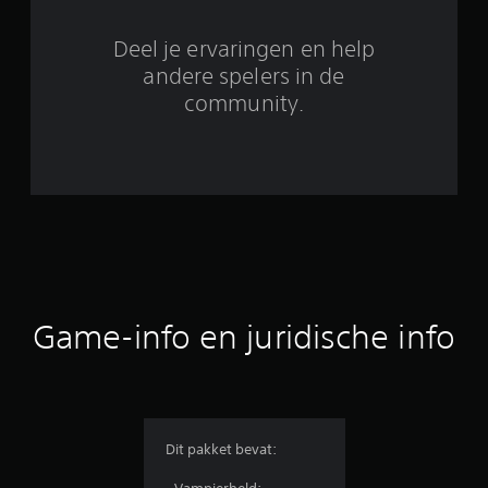
e
o
Deel je ervaringen en help
o
andere spelers in de
community.
r
d
e
l
i
n
Game-info en juridische info
g
e
n
Dit pakket bevat: