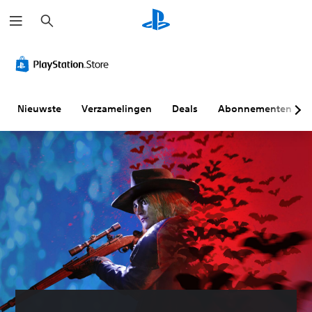
Z
o
e
k
e
n
Nieuwste
Verzamelingen
Deals
Abonnementen