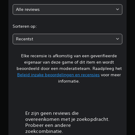
o
Alle reviews
o
r
Sorteren op:
d
Recentst
e
Elke recensie is afkomstig van een geverifieerde
l
eigenaar van deze game of dit item en wordt
i
beoordeeld door een moderatieteam. Raadpleeg het
Beleid inzake beoordelingen en recensies
voor meer
n
informatie.
g
5
/
Er zijn geen reviews die
overeenkomen met je zoekopdracht.
5
Probeer een andere
zoekcombinatie.