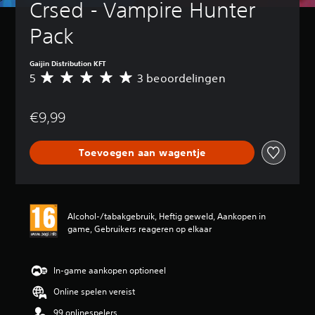
Crsed - Vampire Hunter 
Pack
Gaijin Distribution KFT
5
3 beoordelingen
G
e
m
€9,99
i
d
d
Toevoegen aan wagentje
e
l
d
e
b
Alcohol-/tabakgebruik, Heftig geweld, Aankopen in
e
game, Gebruikers reageren op elkaar
o
o
r
d
In-game aankopen optioneel
e
Online spelen vereist
l
i
99 onlinespelers