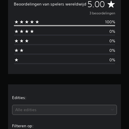
G
5.00
n
Beoordelingen van spelers wereldwijd
g
e
e
3 beoordelingen
n
100%
m
0%
i
0%
d
0%
d
0%
e
l
d
e
Edities:
b
Alle edities
e
Filteren op: