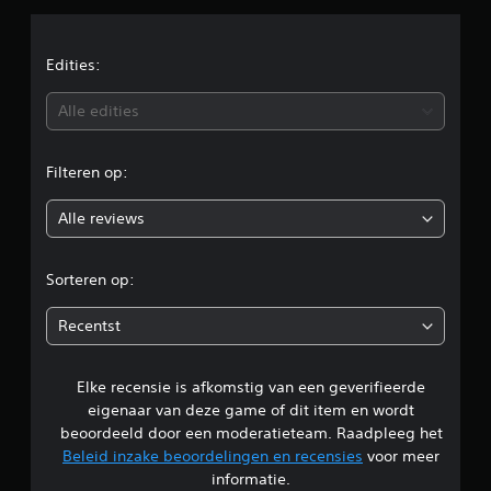
r
d
Edities:
e
Alle edities
l
Filteren op:
i
Alle reviews
n
g
Sorteren op:
e
Recentst
n
Elke recensie is afkomstig van een geverifieerde
eigenaar van deze game of dit item en wordt
beoordeeld door een moderatieteam. Raadpleeg het
Beleid inzake beoordelingen en recensies
voor meer
informatie.