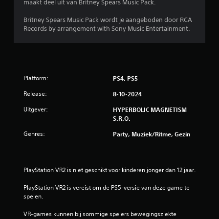
maakt deel uit van Britney Spears Music Pack.
Britney Spears Music Pack wordt je aangeboden door RCA
Records by arrangement with Sony Music Entertainment.
Platform:
PS4, PS5
Release:
8-10-2024
Uitgever:
HYPERBOLIC MAGNETISM
S.R.O.
Genres:
Party, Muziek/ritme, Gezin
PlayStation VR2 is niet geschikt voor kinderen jonger dan 12 jaar.
PlayStation VR2 is vereist om de PS5-versie van deze game te 
spelen.
VR-games kunnen bij sommige spelers bewegingsziekte 