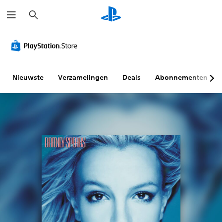
Z
o
e
k
e
n
Nieuwste
Verzamelingen
Deals
Abonnementen