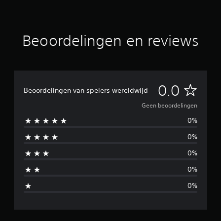
Beoordelingen en reviews
G
0.0
Beoordelingen van spelers wereldwijd
e
Geen beoordelingen
0%
e
0%
n
0%
b
0%
e
0%
o
o