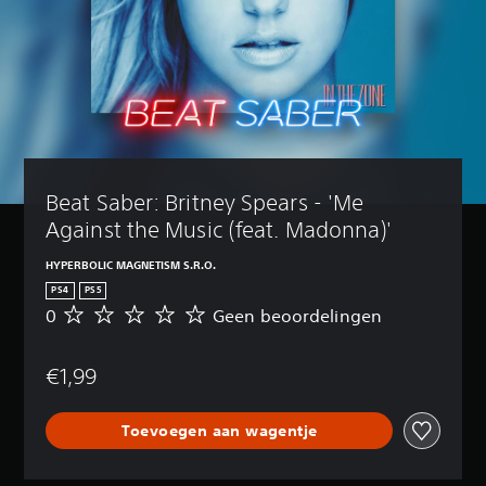
Beat Saber: Britney Spears - 'Me 
Against the Music (feat. Madonna)'
HYPERBOLIC MAGNETISM S.R.O.
PS4
PS5
0
Geen beoordelingen
G
e
e
€1,99
n
b
e
Toevoegen aan wagentje
o
o
r