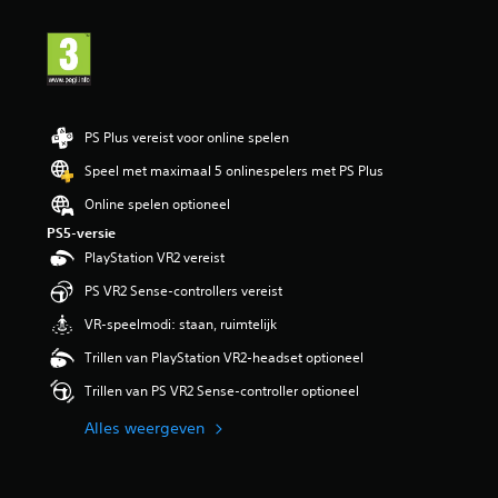
d
e
l
i
n
g
e
PS Plus vereist voor online spelen
n
Speel met maximaal 5 onlinespelers met PS Plus
Online spelen optioneel
PS5-versie
PlayStation VR2 vereist
PS VR2 Sense-controllers vereist
VR-speelmodi: staan, ruimtelijk
Trillen van PlayStation VR2-headset optioneel
Trillen van PS VR2 Sense-controller optioneel
Alles weergeven