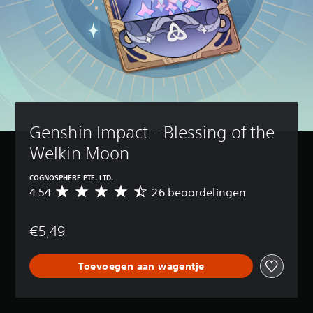
Genshin Impact - Blessing of the 
Welkin Moon
COGNOSPHERE PTE. LTD.
4.54
26 beoordelingen
G
e
m
€5,49
i
d
d
Toevoegen aan wagentje
e
l
d
e