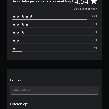
G
4.54
Beoordelingen van spelers wereldwijd
i
t
e
26 beoordelingen
2
6
88%
m
b
0%
e
i
o
0%
o
d
r
0%
d
d
e
12%
l
e
i
n
l
g
e
d
n
e
Edities:
b
Alle edities
e
Filteren op:
o