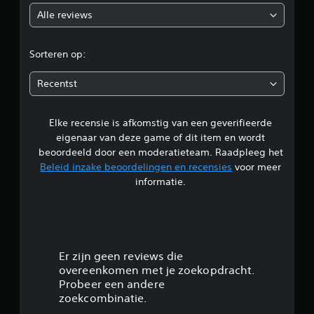
Alle reviews
o
r
Sorteren op:
d
Recentst
e
Elke recensie is afkomstig van een geverifieerde
l
eigenaar van deze game of dit item en wordt
i
beoordeeld door een moderatieteam. Raadpleeg het
Beleid inzake beoordelingen en recensies
voor meer
n
informatie.
g
4
.
Er zijn geen reviews die
overeenkomen met je zoekopdracht.
5
Probeer een andere
zoekcombinatie.
4