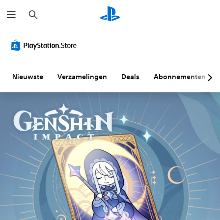
Z
o
e
k
e
n
Nieuwste
Verzamelingen
Deals
Abonnementen