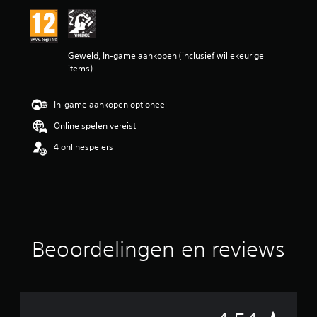
b
e
o
o
Geweld, In-game aankopen (inclusief willekeurige
r
items)
d
e
l
In-game aankopen optioneel
i
n
Online spelen vereist
g
4
4 onlinespelers
.
5
4
/
5
s
t
Beoordelingen en reviews
e
r
r
e
n
u