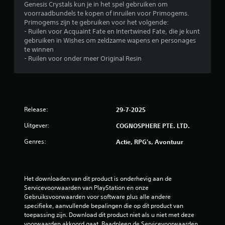
Genesis Crystals kun je in het spel gebruiken om
g
voorraadbundels te kopen of inruilen voor Primogems.
Primogems zijn te gebruiken voor het volgende:
e
- Ruilen voor Acquaint Fate en Intertwined Fate, die je kunt
gebruiken in Wishes om zeldzame wapens en personages
n
te winnen
- Ruilen voor onder meer Original Resin
Release:
29-7-2025
Uitgever:
COGNOSPHERE PTE. LTD.
Genres:
Actie, RPG's, Avontuur
Het downloaden van dit product is onderhevig aan de 
Servicevoorwaarden van PlayStation en onze 
Gebruiksvoorwaarden voor software plus alle andere 
specifieke, aanvullende bepalingen die op dit product van 
toepassing zijn. Download dit product niet als u niet met deze 
voorwaarden akkoord gaat. Raadpleeg de Servicevoorwaarden 