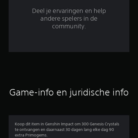
2
Deel je ervaringen en help
6
andere spelers in de
community.
b
e
o
o
r
d
Game-info en juridische info
e
l
i
Koop dit item in Genshin Impact om 300 Genesis Crystals
te ontvangen en daarnaast 30 dagen lang elke dag 90
n
extra Primogems.