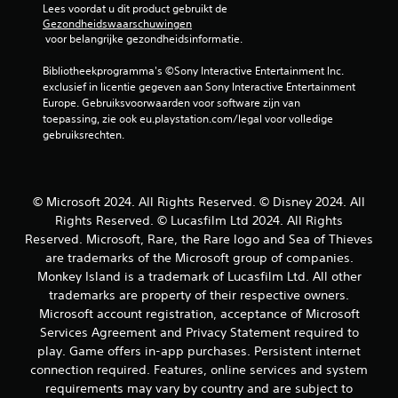
p
Lees voordat u dit product gebruikt de 
d
Gezondheidswaarschuwingen
e
.
 voor belangrijke gezondheidsinformatie.
e
l
Bibliotheekprogramma's ©Sony Interactive Entertainment Inc. 
b
exclusief in licentie gegeven aan Sony Interactive Entertainment 
a
Europe. Gebruiksvoorwaarden voor software zijn van 
a
toepassing, zie ook eu.playstation.com/legal voor volledige 
r
gebruiksrechten.
z
o
n
© Microsoft 2024. All Rights Reserved. © Disney 2024. All
d
e
Rights Reserved. © Lucasfilm Ltd 2024. All Rights
r
Reserved. Microsoft, Rare, the Rare logo and Sea of Thieves
t
are trademarks of the Microsoft group of companies.
o
Monkey Island is a trademark of Lucasfilm Ltd. All other
e
trademarks are property of their respective owners.
t
Microsoft account registration, acceptance of Microsoft
s
Services Agreement and Privacy Statement required to
e
play. Game offers in-app purchases. Persistent internet
n
connection required. Features, online services and system
s
requirements may vary by country and are subject to