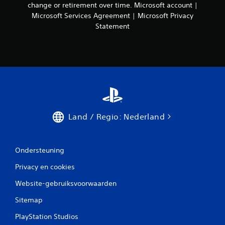
n
change or retirement over time. Microsoft account |
e
Microsoft Services Agreement | Microsoft Privacy
l
Statement
i
n
t
e
d
r
u
k
k
Land / Regio: Nederland
e
n
J
Ondersteuning
e
k
Privacy en cookies
u
n
Website-gebruiksvoorwaarden
t
d
Sitemap
e
g
PlayStation Studios
a