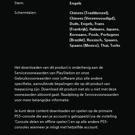
Stem:
n
Engels
d
g
e
Schermtalen:
Chinees (Traditioneel),
e
c
Chinees (Vereenvoudigd),
d
o
Duits, Engels, Frans
r
n
(Frankrijk), Italiaans, Japans,
u
t
Koreaans, Pools, Portugees
k
r
(Brazilië), Russisch, Spaans,
t
o
Spaans (Mexico), Thai, Turks
h
l
o
l
e
e
f
r
Het downloaden van dit product is onderhevig aan de 
t
g
Servicevoorwaarden van PlayStation en onze 
t
e
Gebruiksvoorwaarden voor software plus alle andere 
e
c
specifieke, aanvullende bepalingen die op dit product van 
h
o
toepassing zijn. Download dit product niet als u niet met deze 
o
m
voorwaarden akkoord gaat. Raadpleeg de Servicevoorwaarden 
u
m
voor meer belangrijke informatie.
d
u
e
n
Je kunt deze content downloaden en spelen op de primaire 
n
i
PS5-console die aan je account is gekoppeld (via de instelling 
.
c
'Console delen en offline spelen') en op alle andere PS5-
e
consoles wanneer je inlogt met hetzelfde account.
e
S
r