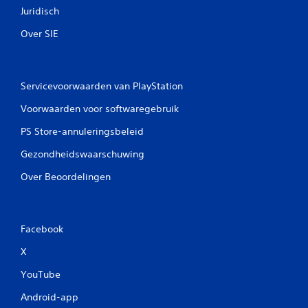
Juridisch
m
e
Over SIE
s
p
e
l
e
Servicevoorwaarden van PlayStation
n
Voorwaarden voor softwaregebruik
e
n
PS Store-annuleringsbeleid
d
o
Gezondheidswaarschuwing
o
r
Over Beoordelingen
d
e
m
e
Facebook
n
u
X
'
s
YouTube
n
a
Android-app