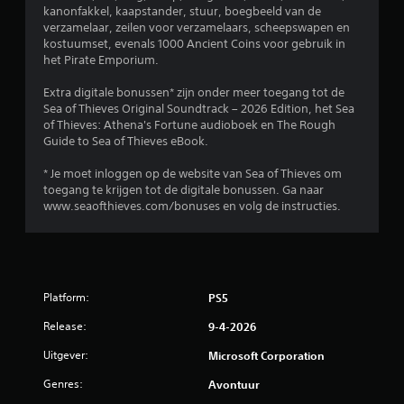
i
o
kanonfakkel, kaapstander, stuur, boegbeeld van de
g
o
verzamelaar, zeilen voor verzamelaars, scheepswapen en
e
r
kostuumset, evenals 1000 Ancient Coins voor gebruik in
r
a
het Pirate Emporium.
e
u
n
d
Extra digitale bonussen* zijn onder meer toegang tot de
z
i
Sea of Thieves Original Soundtrack – 2026 Edition, het Sea
o
o
of Thieves: Athena's Fortune audioboek en The Rough
n
o
Guide to Sea of Thieves eBook.
d
f
e
d
* Je moet inloggen op de website van Sea of Thieves om
r
o
toegang te krijgen tot de digitale bonussen. Ga naar
d
o
www.seaofthieves.com/bonuses en volg de instructies.
a
r
t
t
j
r
e
i
t
l
Platform:
PS5
o
l
e
i
Release:
9-4-2026
t
n
s
g
Uitgever:
Microsoft Corporation
e
v
n
Genres:
a
Avontuur
i
n