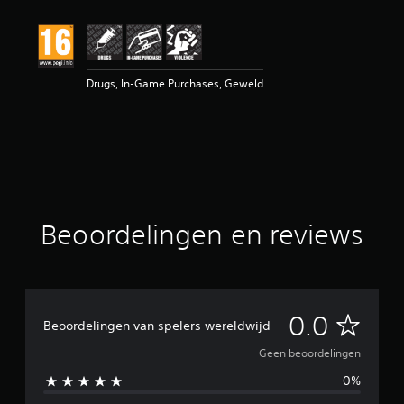
d
e
l
i
n
Drugs, In-Game Purchases, Geweld
g
e
n
Beoordelingen en reviews
G
0.0
Beoordelingen van spelers wereldwijd
e
Geen beoordelingen
0%
e