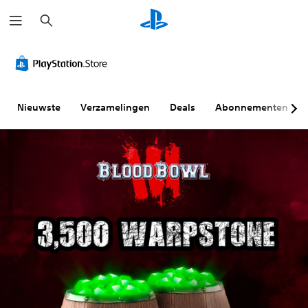
Z
o
e
k
e
n
Nieuwste
Verzamelingen
Deals
Abonnementen