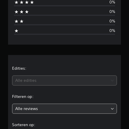
0%
n
0%
b
0%
e
0%
o
o
r
d
Edities:
e
Alle edities
l
Filteren op:
i
Alle reviews
n
g
Sorteren op: