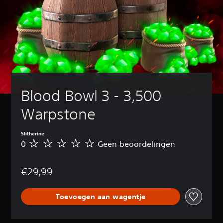
Blood Bowl 3 - 3,500 
Warpstone
Slitherine
0
Geen beoordelingen
G
e
e
€29,99
n
b
e
Toevoegen aan wagentje
o
o
r