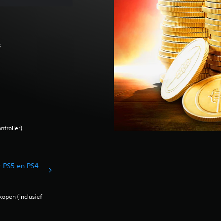
s
ntroller)
r PS5 en PS4
open (inclusief