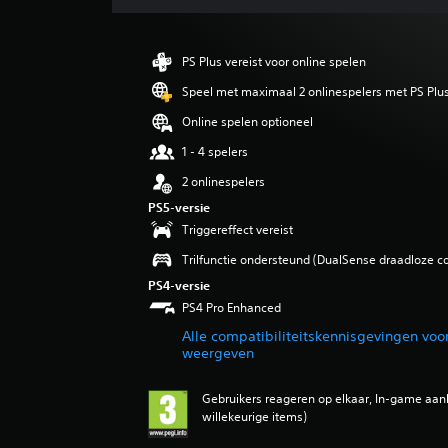
r
d
e
PS Plus vereist voor online spelen
l
i
Speel met maximaal 2 onlinespelers met PS Plu
n
Online spelen optioneel
g
e
1 - 4 spelers
n
2 onlinespelers
PS5-versie
Triggereffect vereist
Trilfunctie ondersteund (DualSense draadloze co
PS4-versie
PS4 Pro Enhanced
Alle compatibiliteitskennisgevingen voo
weergeven
Gebruikers reageren op elkaar, In-game aank
willekeurige items)