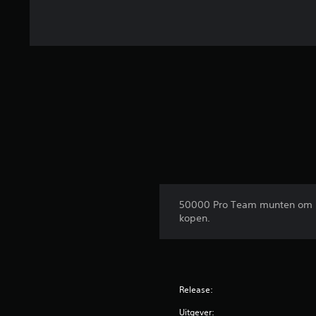
50000 Pro Team munten om in
kopen.
Release:
Uitgever: