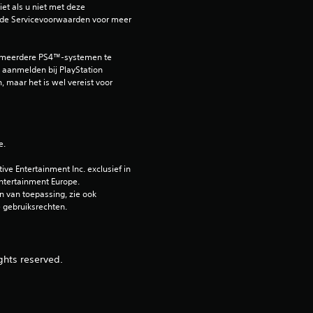
et als u niet met deze 
de Servicevoorwaarden voor meer 
 meerdere PS4™-systemen te 
aanmelden bij PlayStation 
, maar het is wel vereist voor 
e.
e Entertainment Inc. exclusief in 
ntertainment Europe. 
 van toepassing, zie ook 
e gebruiksrechten.
ghts reserved.