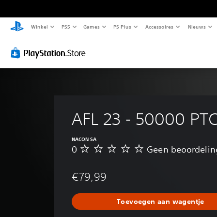
Winkel
PS5
Games
PS Plus
Accessoires
Nieuws
AFL 23 - 50000 PT
NACON SA
0
Geen beoordeli
G
e
e
€79,99
n
b
e
Toevoegen aan wagentje
o
o