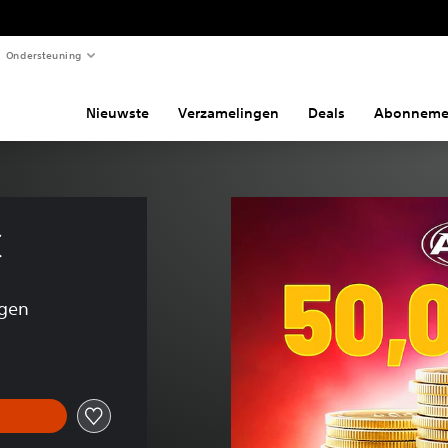
Ondersteuning
Nieuwste
Verzamelingen
Deals
Abonneme
C
ngen