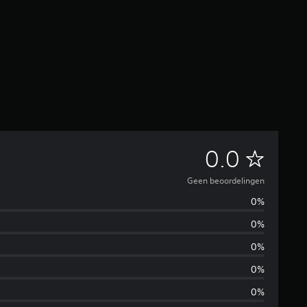
G
0.0
e
Geen beoordelingen
0%
e
0%
n
0%
b
0%
0%
e