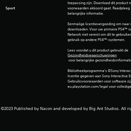
toepassing zijn. Download dit product ni
Sport
voorwaarden akkoord gaat. Raadpleeg 
belangrijke informatie.
Eenmalige licentievergoeding om naar
downloaden. Voor uw primaire PS4™ is 
Network niet vereist om dit te gebruiken
gebruik op andere PS4™-systemen.
Lees voordat u dit product gebruikt de 
Gezondheidswaarschuwingen
 voor belangrijke gezondheidsinformati
Bibliotheekprogramma's ©Sony Interactiv
licentie gegeven aan Sony Interactive E
Gebruiksvoorwaarden voor software zijn
eu.playstation.com/legal voor volledig
©2023 Published by Nacon and developed by Big Ant Studios. All ri