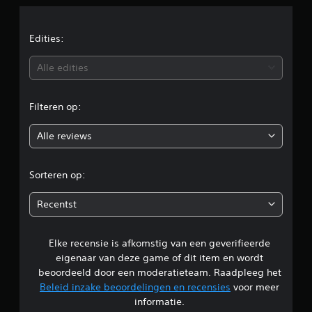
r
.
d
e
e
r
e
e
e
Edities:
n
v
a
o
b
n
Alle edities
o
d
r
e
e
a
r
Filteren op:
f
o
v
i
o
Alle reviews
n
o
o
g
r
e
a
r
Sorteren op:
s
f
t
i
d
e
n
Recentst
l
g
e
d
e
e
s
Elke recensie is afkomstig van een geverifieerde
l
i
t
eigenaar van deze game of dit item en wordt
n
e
i
beoordeeld door een moderatieteam. Raadpleeg het
d
l
Beleid inzake beoordelingen en recensies
voor meer
e
d
n
l
informatie.
m