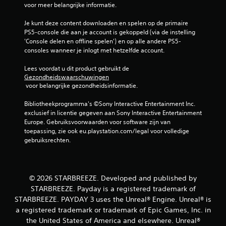
n
voor meer belangrijke informatie.
v
e
Je kunt deze content downloaden en spelen op de primaire 
r
PS5-console die aan je account is gekoppeld (via de instelling 
t
'Console delen en offline spelen') en op alle andere PS5-
i
consoles wanneer je inlogt met hetzelfde account.
c
a
Lees voordat u dit product gebruikt de 
l
Gezondheidswaarschuwingen
e
 voor belangrijke gezondheidsinformatie.
g
e
Bibliotheekprogramma's ©Sony Interactive Entertainment Inc. 
v
exclusief in licentie gegeven aan Sony Interactive Entertainment 
o
Europe. Gebruiksvoorwaarden voor software zijn van 
e
toepassing, zie ook eu.playstation.com/legal voor volledige 
l
gebruiksrechten.
i
g
h
e
© 2026 STARBREEZE. Developed and published by
i
STARBREEZE. Payday is a registered trademark of
d
STARBREEZE. PAYDAY 3 uses the Unreal® Engine. Unreal® is
a
a registered trademark or trademark of Epic Games, Inc. in
a
the United States of America and elsewhere. Unreal®
n