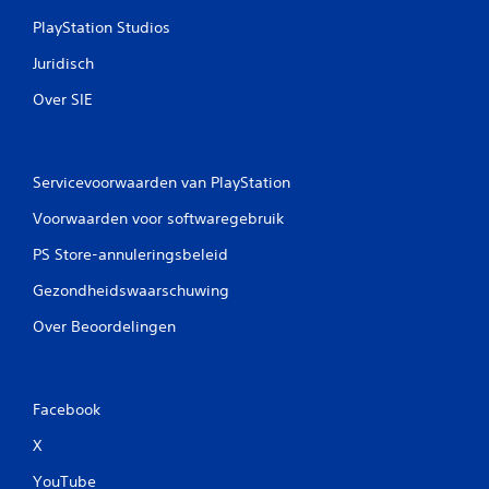
i
PlayStation Studios
n
d
Juridisch
e
g
Over SIE
a
m
e
w
Servicevoorwaarden van PlayStation
o
r
Voorwaarden voor softwaregebruik
d
t
PS Store-annuleringsbeleid
g
e
Gezondheidswaarschuwing
b
r
Over Beoordelingen
u
i
k
t
Facebook
.
X
A
YouTube