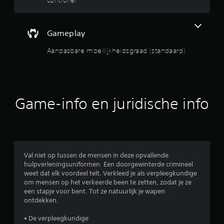
k
g
e
Gameplay
v
o
Aanpasbare moeilijkheidsgraad (standaard)
e
l
i
g
h
Game-info en juridische info
e
i
d
(
g
Val niet op tussen de mensen in deze opvallende
e
hulpverleningsuniformen. Een doorgewinterde crimineel
a
weet dat elk voordeel telt. Verkleed je als verpleegkundige
v
om mensen op het verkeerde been te zetten, zodat je ze
a
een stapje voor bent. Tot ze natuurlijk je wapen
n
ontdekken.
c
e
• De verpleegkundige