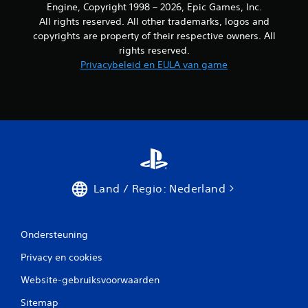
p
Engine, Copyright 1998 – 2026, Epic Games, Inc.
a
All rights reserved. All other trademarks, logos and
s
copyrights are property of their respective owners. All
s
rights reserved.
e
Privacybeleid en EULA van game
n
v
o
o
r
e
l
k
e
j
Land / Regio: Nederland
o
y
s
t
Ondersteuning
i
c
Privacy en cookies
k
d
Website-gebruiksvoorwaarden
i
e
Sitemap