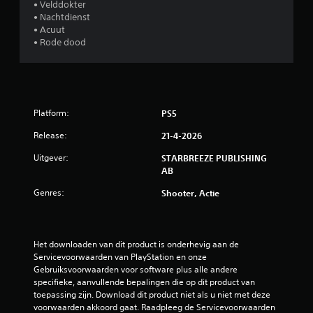
• Velddokter
e
• Nachtdienst
r
• Acuut
d
• Rode dood
)
J
e
k
u
Platform:
PS5
n
t
Release:
21-4-2026
d
e
Uitgever:
STARBREEZE PUBLISHING
h
AB
o
r
Genres:
Shooter, Actie
i
z
o
n
Het downloaden van dit product is onderhevig aan de 
t
Servicevoorwaarden van PlayStation en onze 
a
Gebruiksvoorwaarden voor software plus alle andere 
l
specifieke, aanvullende bepalingen die op dit product van 
e
toepassing zijn. Download dit product niet als u niet met deze 
e
voorwaarden akkoord gaat. Raadpleeg de Servicevoorwaarden 