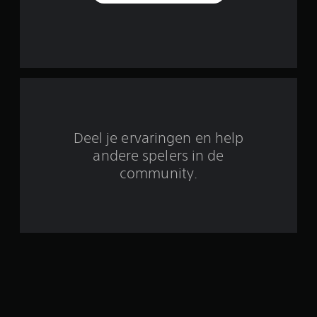
e
i
n
e
n
.
n
e
g
l
s
u
B
g
e
e
l
e
i
e
d
m
m
i
a
t
e
e
k
n
n
(
4
t
Deel je ervaringen en help
i
s
e
n
t
1
andere spelers in de
n
g
a
o
community.
s
b
n
p
e
n
d
e
i
l
a
e
e
a
o
u
m
r
w
e
d
t
o
n
)
o
t
J
e
r
e
e
w
n
k
i
d