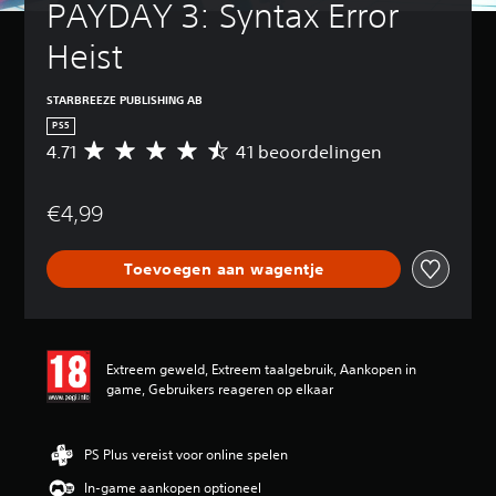
a
PAYDAY 3: Syntax Error 
u
d
p
i
f
u
r
)
n
d
i
d
Heist
n
e
i
s
D
i
g
n
e
g
e
o
e
u
r
g
v
STARBREEZE PUBLISHING AB
J
s
a
w
a
o
e
PS5
t
m
l
t
a
h
4.71
41 beoordelingen
e
G
e
u
o
o
d
l
e
l
m
e
e
(
d
m
a
e
f
w
s
€4,99
e
i
a
s
t
i
t
w
d
t
a
d
o
d
j
a
a
f
e
Toevoegen aan wagentje
o
e
z
n
l
z
k
r
l
e
d
l
o
l
d
d
e
n
a
n
e
e
e
e
d
(
a
u
n
b
n
e
r
s
r
Extreem geweld, Extreem taalgebruik, Aankopen in
,
e
b
r
e
t
d
game, Gebruikers reageren op elkaar
u
o
i
l
n
a
)
i
o
j
i
n
n
t
r
J
d
j
i
d
d
d
PS Plus vereist voor online spelen
e
e
k
e
r
e
a
k
b
z
t
In-game aankopen optioneel
u
l
u