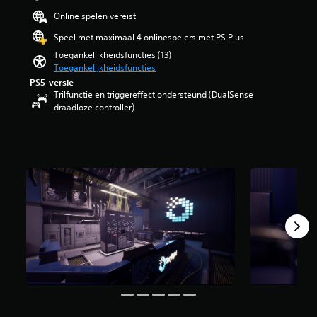
a
e
a
t
k
i
n
l
r
c
Online spelen vereist
e
k
n
t
a
h
d
b
i
g
Speel met maximaal 4 onlinespelers met PS Plus
h
n
t
e
)
n
4
e
g
e
g
Toegankelijkheidsfuncties (13)
J
g
.
t
r
r
r
Toegankelijkheidsfuncties
e
e
7
a
i
z
i
PS5-versie
k
n
1
l
j
e
j
Trilfunctie en triggereffect ondersteund (DualSense
u
e
/
g
k
t
p
draadloze controller)
n
n
5
e
s
t
e
t
p
s
h
t
e
n
d
i
t
e
e
n
o
e
c
e
l
v
e
m
b
t
r
e
e
n
d
e
o
r
u
r
d
e
d
g
e
i
h
e
g
i
r
n
t
a
m
a
e
a
u
d
a
p
m
n
m
i
a
l
e
e
i
m
t
g
l
n
t
n
e
4
i
i
.
e
g
n
1
n
j
s
s
o
b
g
n
p
e
n
e
s
e
e
l
t
o
n
n
l
e
v
o