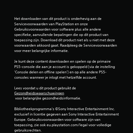
n
.
J
v
e
e
k
r
Het downloaden van dit product is onderhevig aan de 
u
t
Servicevoorwaarden van PlayStation en onze 
n
i
Gebruiksvoorwaarden voor software plus alle andere 
t
c
specifieke, aanvullende bepalingen die op dit product van 
d
a
toepassing zijn. Download dit product niet als u niet met deze 
e
l
voorwaarden akkoord gaat. Raadpleeg de Servicevoorwaarden 
g
e
voor meer belangrijke informatie.
a
g
m
e
Je kunt deze content downloaden en spelen op de primaire 
e
v
PS5-console die aan je account is gekoppeld (via de instelling 
t
o
'Console delen en offline spelen') en op alle andere PS5-
i
e
consoles wanneer je inlogt met hetzelfde account.
j
l
d
i
Lees voordat u dit product gebruikt de 
e
g
Gezondheidswaarschuwingen
n
h
 voor belangrijke gezondheidsinformatie.
s
e
d
i
Bibliotheekprogramma's ©Sony Interactive Entertainment Inc. 
e
d
exclusief in licentie gegeven aan Sony Interactive Entertainment 
g
a
Europe. Gebruiksvoorwaarden voor software zijn van 
a
a
toepassing, zie ook eu.playstation.com/legal voor volledige 
m
n
gebruiksrechten.