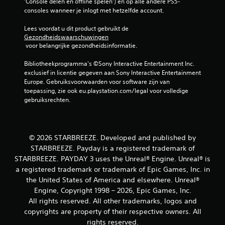
e
'Console delen en offline spelen') en op alle andere PS5-
p
p
consoles wanneer je inlogt met hetzelfde account.
a
l
s
a
Lees voordat u dit product gebruikt de 
s
y
Gezondheidswaarschuwingen
e
 voor belangrijke gezondheidsinformatie.
o
n
f
v
Bibliotheekprogramma's ©Sony Interactive Entertainment Inc. 
t
o
exclusief in licentie gegeven aan Sony Interactive Entertainment 
i
o
Europe. Gebruiksvoorwaarden voor software zijn van 
j
r
toepassing, zie ook eu.playstation.com/legal voor volledige 
d
e
gebruiksrechten.
e
l
n
k
s
e
v
j
i
© 2026 STARBREEZE. Developed and published by
o
d
STARBREEZE. Payday is a registered trademark of
y
e
s
STARBREEZE. PAYDAY 3 uses the Unreal® Engine. Unreal® is
o
t
a registered trademark or trademark of Epic Games, Inc. in
b
i
the United States of America and elsewhere. Unreal®
e
c
Engine, Copyright 1998 – 2026, Epic Games, Inc.
e
k
l
All rights reserved. All other trademarks, logos and
d
d
copyrights are property of their respective owners. All
i
e
e
rights reserved.