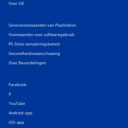
n
a
Over SIE
e
n
e
p
r
a
j
s
Servicevoorwaarden van PlayStation
e
b
o
Voorwaarden voor softwaregebruik
a
f
r
f
PS Store-annuleringsbeleid
e
l
i
j
Gezondheidswaarschuwing
n
o
Over Beoordelingen
e
y
s
s
p
t
e
i
e
Facebook
c
l
k
X
t
o
)
YouTube
.
m
k
Android-app
e
r
iOS-app
i