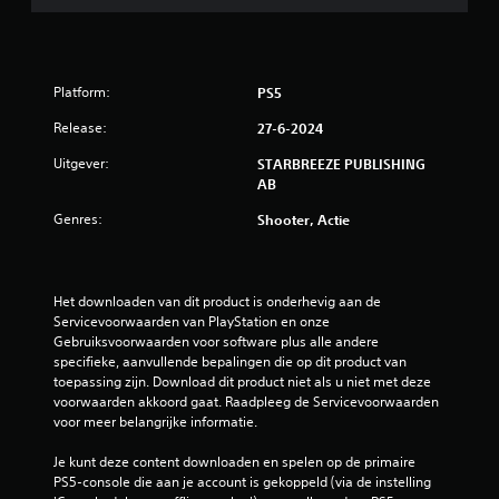
n
.
J
v
e
e
k
r
u
t
Platform:
PS5
n
i
t
c
Release:
27-6-2024
d
a
e
Uitgever:
STARBREEZE PUBLISHING
l
g
AB
e
a
g
Genres:
m
Shooter, Actie
e
e
v
t
o
i
e
j
Het downloaden van dit product is onderhevig aan de 
l
d
Servicevoorwaarden van PlayStation en onze 
i
e
Gebruiksvoorwaarden voor software plus alle andere 
g
n
specifieke, aanvullende bepalingen die op dit product van 
h
s
toepassing zijn. Download dit product niet als u niet met deze 
e
d
voorwaarden akkoord gaat. Raadpleeg de Servicevoorwaarden 
i
e
voor meer belangrijke informatie.
d
g
a
a
Je kunt deze content downloaden en spelen op de primaire 
a
m
PS5-console die aan je account is gekoppeld (via de instelling 
n