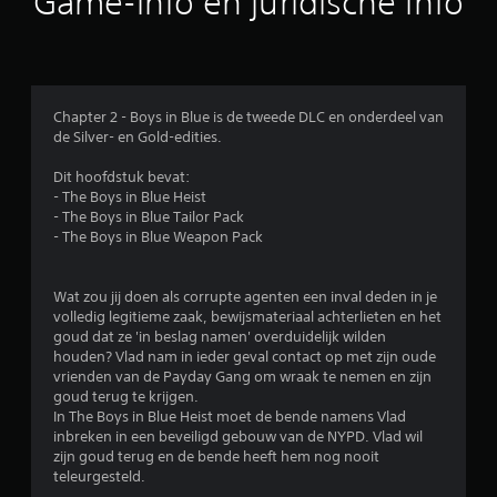
Game-info en juridische info
e
j
d
k
r
b
l
e
d
e
k
)
i
i
J
d
j
Chapter 2 - Boys in Blue is de tweede DLC en onderdeel van
e
e
k
de Silver- en Gold-edities.
k
n
e
u
t
n
Dit hoofdstuk bevat:
n
o
.
- The Boys in Blue Heist
t
t
- The Boys in Blue Tailor Pack
d
v
- The Boys in Blue Weapon Pack
e
G
i
h
a
s
o
m
u
Wat zou jij doen als corrupte agenten een inval deden in je
r
e
e
volledig legitieme zaak, bewijsmateriaal achterlieten en het
i
e
p
goud dat ze 'in beslag namen' overduidelijk wilden
z
l
a
houden? Vlad nam in ieder geval contact op met zijn oude
o
o
vrienden van de Payday Gang om wraak te nemen en zijn
u
n
n
goud terug te krijgen.
z
t
g
In The Boys in Blue Heist moet de bende namens Vlad
e
a
e
inbreken in een beveiligd gebouw van de NYPD. Vlad wil
l
r
m
zijn goud terug en de bende heeft hem nog nooit
e
e
a
teleurgesteld.
e
n
k