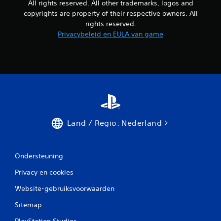
n
All rights reserved. All other trademarks, logos and
i
a
copyrights are property of their respective owners. All
n
l
d
rights reserved.
t
e
Privacybeleid en EULA van game
i
g
j
a
d
m
p
e
a
w
u
o
z
r
e
d
r
t
e
g
Land / Regio: Nederland
n
e
(
b
a
r
l
u
Ondersteuning
l
i
e
Privacy en cookies
k
e
t
n
Website-gebruiksvoorwaarden
.
w
Sitemap
a
A
n
PlayStation Studios