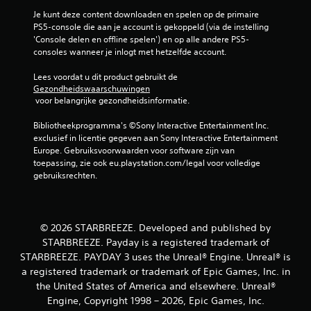
e
p
p
Je kunt deze content downloaden en spelen op de primaire 
a
l
PS5-console die aan je account is gekoppeld (via de instelling 
s
a
'Console delen en offline spelen') en op alle andere PS5-
s
y
consoles wanneer je inlogt met hetzelfde account.
e
o
n
f
Lees voordat u dit product gebruikt de 
v
t
Gezondheidswaarschuwingen
o
 voor belangrijke gezondheidsinformatie.
i
o
j
r
Bibliotheekprogramma's ©Sony Interactive Entertainment Inc. 
d
e
exclusief in licentie gegeven aan Sony Interactive Entertainment 
e
l
Europe. Gebruiksvoorwaarden voor software zijn van 
n
k
toepassing, zie ook eu.playstation.com/legal voor volledige 
s
e
gebruiksrechten.
v
j
i
o
d
y
e
s
o
© 2026 STARBREEZE. Developed and published by
t
b
STARBREEZE. Payday is a registered trademark of
i
e
c
STARBREEZE. PAYDAY 3 uses the Unreal® Engine. Unreal® is
e
k
a registered trademark or trademark of Epic Games, Inc. in
l
d
the United States of America and elsewhere. Unreal®
d
i
Engine, Copyright 1998 – 2026, Epic Games, Inc.
e
e