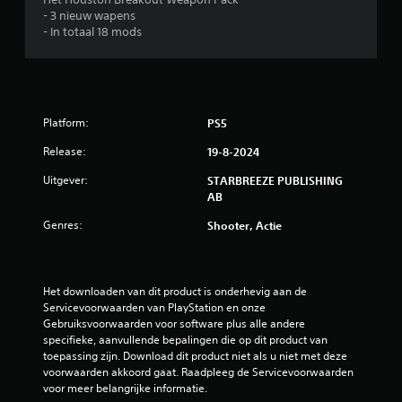
n
.
J
- 3 nieuw wapens
v
e
- In totaal 18 mods
e
k
r
u
t
n
i
t
c
d
a
Platform:
PS5
e
l
g
e
Release:
19-8-2024
a
g
m
Uitgever:
STARBREEZE PUBLISHING
e
e
AB
v
t
o
Genres:
i
Shooter, Actie
e
j
l
d
i
e
g
n
Het downloaden van dit product is onderhevig aan de 
h
s
Servicevoorwaarden van PlayStation en onze 
e
d
Gebruiksvoorwaarden voor software plus alle andere 
i
e
specifieke, aanvullende bepalingen die op dit product van 
d
g
toepassing zijn. Download dit product niet als u niet met deze 
a
a
voorwaarden akkoord gaat. Raadpleeg de Servicevoorwaarden 
a
m
voor meer belangrijke informatie.
n