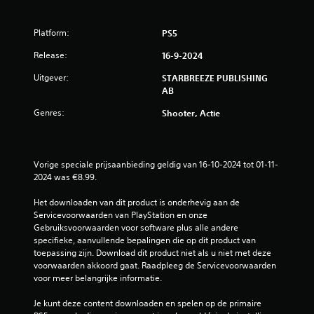
n
.
J
v
e
e
Platform:
PS5
k
r
u
t
Release:
16-9-2024
n
i
t
Uitgever:
STARBREEZE PUBLISHING
c
d
AB
a
e
l
Genres:
g
Shooter, Actie
e
a
g
m
e
e
v
t
Vorige speciale prijsaanbieding geldig van 16-10-2024 tot 01-11-
o
i
2024 was €8.99.
e
j
l
d
Het downloaden van dit product is onderhevig aan de 
i
e
Servicevoorwaarden van PlayStation en onze 
g
n
Gebruiksvoorwaarden voor software plus alle andere 
h
s
specifieke, aanvullende bepalingen die op dit product van 
e
d
toepassing zijn. Download dit product niet als u niet met deze 
i
e
voorwaarden akkoord gaat. Raadpleeg de Servicevoorwaarden 
d
g
voor meer belangrijke informatie.
a
a
a
m
Je kunt deze content downloaden en spelen op de primaire 
n