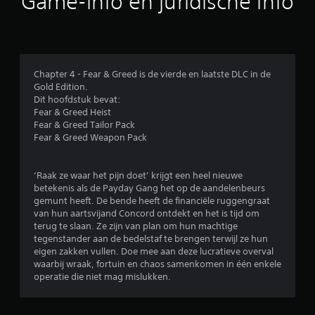
Game-info en juridische info
e
j
d
k
r
b
l
e
d
e
k
)
i
i
J
d
j
Chapter 4 - Fear & Greed is de vierde en laatste DLC in de
e
e
k
Gold Edition.
k
n
e
Dit hoofdstuk bevat:
u
t
n
Fear & Greed Heist
n
o
.
Fear & Greed Tailor Pack
t
t
Fear & Greed Weapon Pack
d
v
e
G
i
h
a
s
‘Raak ze waar het pijn doet’ krijgt een heel nieuwe
o
m
u
betekenis als de Payday Gang het op de aandelenbeurs
r
e
e
gemunt heeft. De bende heeft de financiële ruggengraat
i
e
p
van hun aartsvijand Concord ontdekt en het is tijd om
z
l
a
terug te slaan. Ze zijn van plan om hun machtige
o
o
tegenstander aan de bedelstaf te brengen terwijl ze hun
u
n
n
eigen zakken vullen. Doe mee aan deze lucratieve overval
z
t
g
waarbij wraak, fortuin en chaos samenkomen in één enkele
e
a
e
operatie die niet mag mislukken.
l
r
m
e
e
a
e
n
k