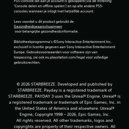
e
PS5-console die aan je account is gekoppeld (via de instelling 
p
p
'Console delen en offline spelen') en op alle andere PS5-
a
l
consoles wanneer je inlogt met hetzelfde account.
s
a
s
y
Lees voordat u dit product gebruikt de 
e
o
Gezondheidswaarschuwingen
n
 voor belangrijke gezondheidsinformatie.
f
v
t
o
Bibliotheekprogramma's ©Sony Interactive Entertainment Inc. 
i
o
exclusief in licentie gegeven aan Sony Interactive Entertainment 
j
r
Europe. Gebruiksvoorwaarden voor software zijn van 
d
e
toepassing, zie ook eu.playstation.com/legal voor volledige 
e
l
gebruiksrechten.
n
k
s
e
v
j
i
o
d
© 2026 STARBREEZE. Developed and published by
y
e
STARBREEZE. Payday is a registered trademark of
s
o
t
STARBREEZE. PAYDAY 3 uses the Unreal® Engine. Unreal® is
b
i
a registered trademark or trademark of Epic Games, Inc. in
e
c
the United States of America and elsewhere. Unreal®
e
k
Engine, Copyright 1998 – 2026, Epic Games, Inc.
l
d
d
All rights reserved. All other trademarks, logos and
i
e
copyrights are property of their respective owners. All
e