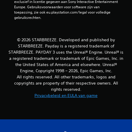
n
exclusief in licentie gegeven aan Sony Interactive Entertainment 
i
a
Europe. Gebruiksvoorwaarden voor software zijn van 
n
l
toepassing, zie ook eu.playstation.com/legal voor volledige 
d
t
gebruiksrechten.
e
i
g
j
a
d
m
p
© 2026 STARBREEZE. Developed and published by
e
a
w
STARBREEZE. Payday is a registered trademark of
u
o
STARBREEZE. PAYDAY 3 uses the Unreal® Engine. Unreal® is
z
r
a registered trademark or trademark of Epic Games, Inc. in
e
d
the United States of America and elsewhere. Unreal®
r
t
e
Engine, Copyright 1998 – 2026, Epic Games, Inc.
g
n
All rights reserved. All other trademarks, logos and
e
(
b
copyrights are property of their respective owners. All
a
r
rights reserved.
l
u
Privacybeleid en EULA van game
l
i
e
k
e
t
n
.
w
a
A
n