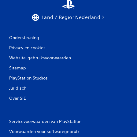
n
a
e
n
e
p
Land / Regio: Nederland
r
a
j
s
e
b
o
Ondersteuning
a
f
r
f
Privacy en cookies
e
l
i
j
Website-gebruiksvoorwaarden
n
o
e
Sitemap
y
s
s
PlayStation Studios
p
t
e
i
Juridisch
e
c
l
Over SIE
k
t
o
)
.
m
k
Servicevoorwaarden van PlayStation
e
r
Voorwaarden voor softwaregebruik
i