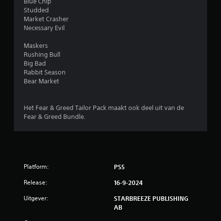
Blue Chip
n
.
J
Studded
v
e
Market Crasher
e
k
Necessary Evil
r
u
t
n
Maskers
i
t
Rushing Bull
c
d
Big Bad
a
e
Rabbit Season
l
g
Bear Market
e
a
g
m
e
e
Het Fear & Greed Tailor Pack maakt ook deel uit van de
v
t
Fear & Greed Bundle.
o
i
e
j
l
d
i
e
g
n
h
Platform:
PS5
s
e
d
i
Release:
16-9-2024
e
d
g
a
Uitgever:
STARBREEZE PUBLISHING
a
a
AB
m
n