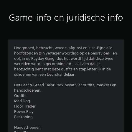
e
j
d
k
r
b
l
e
d
Game-info en juridische info
e
k
)
i
i
J
d
j
e
e
k
k
n
e
u
t
n
Hoogmoed, hebzucht, woede, afgunst en lust. Bijna alle
n
o
.
hoofdzonden zijn vertegenwoordigd op de beursvloer - en
t
t
ook in de Payday Gang, dus het wordt tijd dat deze twee
d
v
werelden worden gecombineerd. Laat zien dat je
e
G
i
hebzuchtig bent met deze outfits en stap letterlijk in de
h
a
s
schoenen van een beurshandelaar.
o
m
u
r
e
e
Het Fear & Greed Tailor Pack bevat vier outfits, maskers en
i
e
p
handschoenen.
z
l
a
Outfits
o
o
u
Mad Dog
n
n
z
Floor Trader
t
g
Power Play
e
a
e
Reckoning
l
r
m
e
e
a
Handschoenen
e
n
k