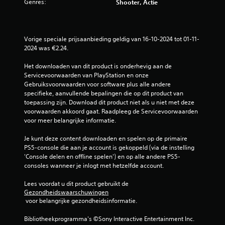
e
Genres:
Shooter, Actie
p
p
a
l
s
a
s
y
Vorige speciale prijsaanbieding geldig van 16-10-2024 tot 01-11-
e
o
2024 was €2.24.
n
f
v
t
Het downloaden van dit product is onderhevig aan de 
o
i
Servicevoorwaarden van PlayStation en onze 
o
j
Gebruiksvoorwaarden voor software plus alle andere 
r
d
specifieke, aanvullende bepalingen die op dit product van 
e
e
toepassing zijn. Download dit product niet als u niet met deze 
l
n
voorwaarden akkoord gaat. Raadpleeg de Servicevoorwaarden 
k
s
voor meer belangrijke informatie.
e
v
j
i
Je kunt deze content downloaden en spelen op de primaire 
o
d
PS5-console die aan je account is gekoppeld (via de instelling 
y
e
'Console delen en offline spelen') en op alle andere PS5-
s
o
consoles wanneer je inlogt met hetzelfde account.
t
b
i
e
Lees voordat u dit product gebruikt de 
c
e
Gezondheidswaarschuwingen
k
l
 voor belangrijke gezondheidsinformatie.
d
d
i
e
Bibliotheekprogramma's ©Sony Interactive Entertainment Inc. 
e