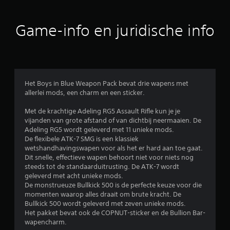
e
j
d
k
r
b
l
e
d
Game-info en juridische info
e
k
)
i
i
J
d
j
e
e
k
k
n
e
u
t
n
Het Boys in Blue Weapon Pack bevat drie wapens met
n
o
.
allerlei mods, een charm en een sticker.
t
t
d
v
Met de krachtige Adeling RG5 Assault Rifle kun je je
e
G
i
vijanden van grote afstand of van dichtbij neermaaien. De
h
a
s
Adeling RG5 wordt geleverd met 11 unieke mods.
o
m
u
De flexibele ATK-7 SMG is een klassiek
r
e
e
wetshandhavingswapen voor als het er hard aan toe gaat.
i
e
p
Dit snelle, effectieve wapen behoort niet voor niets nog
z
l
a
steeds tot de standaarduitrusting. De ATK-7 wordt
o
o
u
geleverd met acht unieke mods.
n
n
z
De monstrueuze Bullkick 500 is de perfecte keuze voor die
t
g
momenten waarop alles draait om brute kracht. De
e
a
e
Bullkick 500 wordt geleverd met zeven unieke mods.
l
r
m
Het pakket bevat ook de COPNUT-sticker en de Bullion Bar-
e
e
a
wapencharm.
e
n
k