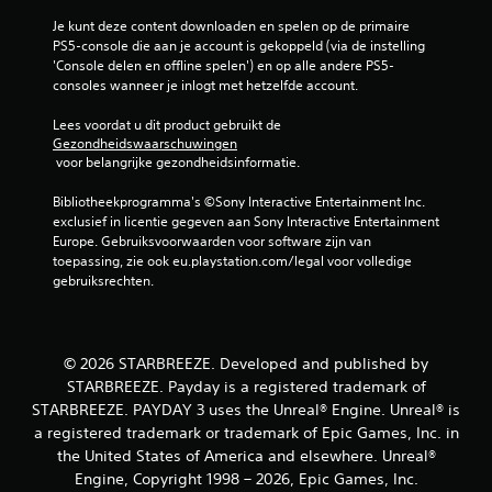
e
p
p
Je kunt deze content downloaden en spelen op de primaire 
a
l
PS5-console die aan je account is gekoppeld (via de instelling 
s
a
'Console delen en offline spelen') en op alle andere PS5-
s
y
consoles wanneer je inlogt met hetzelfde account.
e
o
n
f
Lees voordat u dit product gebruikt de 
v
t
Gezondheidswaarschuwingen
o
i
 voor belangrijke gezondheidsinformatie.
o
j
r
d
Bibliotheekprogramma's ©Sony Interactive Entertainment Inc. 
e
e
exclusief in licentie gegeven aan Sony Interactive Entertainment 
l
n
Europe. Gebruiksvoorwaarden voor software zijn van 
k
s
toepassing, zie ook eu.playstation.com/legal voor volledige 
e
v
gebruiksrechten.
j
i
o
d
y
e
s
o
© 2026 STARBREEZE. Developed and published by
t
b
i
STARBREEZE. Payday is a registered trademark of
e
c
STARBREEZE. PAYDAY 3 uses the Unreal® Engine. Unreal® is
e
k
a registered trademark or trademark of Epic Games, Inc. in
l
d
the United States of America and elsewhere. Unreal®
d
i
e
Engine, Copyright 1998 – 2026, Epic Games, Inc.
e