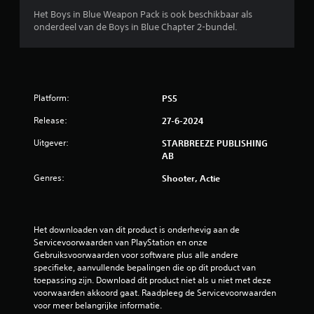
n
.
J
Het Boys in Blue Weapon Pack is ook beschikbaar als
v
e
onderdeel van de Boys in Blue Chapter 2-bundel.
e
k
r
u
t
n
i
t
c
d
a
Platform:
PS5
e
l
g
e
Release:
27-6-2024
a
g
m
e
Uitgever:
STARBREEZE PUBLISHING
e
v
AB
t
o
i
Genres:
Shooter, Actie
e
j
l
d
i
e
g
n
Het downloaden van dit product is onderhevig aan de 
h
s
Servicevoorwaarden van PlayStation en onze 
e
d
Gebruiksvoorwaarden voor software plus alle andere 
i
e
specifieke, aanvullende bepalingen die op dit product van 
d
g
toepassing zijn. Download dit product niet als u niet met deze 
a
a
voorwaarden akkoord gaat. Raadpleeg de Servicevoorwaarden 
a
m
voor meer belangrijke informatie.
n