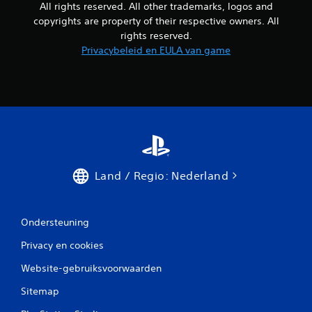
n
All rights reserved. All other trademarks, logos and
i
a
n
copyrights are property of their respective owners. All
l
d
rights reserved.
t
e
Privacybeleid en EULA van game
i
g
j
a
d
m
p
e
a
w
u
o
z
r
e
d
r
t
e
g
Land / Regio: Nederland
n
e
(
b
a
r
l
u
Ondersteuning
l
i
e
k
Privacy en cookies
e
t
n
Website-gebruiksvoorwaarden
.
w
a
Sitemap
A
n