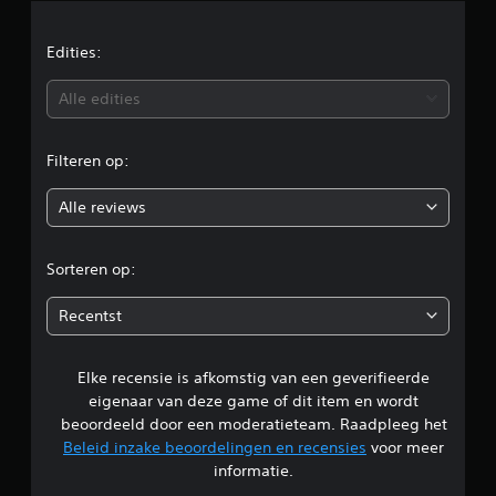
d
e
Edities:
b
Alle edities
e
Filteren op:
o
Alle reviews
o
r
Sorteren op:
d
Recentst
e
Elke recensie is afkomstig van een geverifieerde
l
eigenaar van deze game of dit item en wordt
i
beoordeeld door een moderatieteam. Raadpleeg het
Beleid inzake beoordelingen en recensies
voor meer
n
informatie.