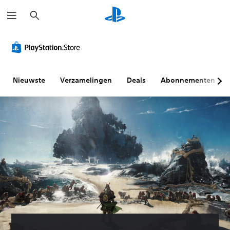
Z
o
e
k
e
n
Nieuwste
Verzamelingen
Deals
Abonnementen