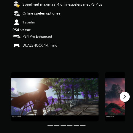
i
Speel met maximaal 4 onlinespelers met PS Plus
n
Online spelen optioneel
g
3
1 speler
.
PS4-versie
9
7
PS4 Pro Enhanced
/
DUALSHOCK 4-trilling
5
s
t
e
r
r
e
n
u
i
t
1
,
5
K
b
e