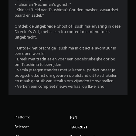
- Talisman 'Hachiman's gunst'.*
- Skinset 'Held van Tsushima': Gouden masker, zwaardset,
paard en zadel.*
Ontdek de uitgebreide Ghost of Tsushima-ervaring in deze
Director's Cut, met alle extra content die tot nu toe is
uitgebracht.
- Ontdek het prachtige Tsushima in dit actie-avontuur in
een open wereld.
- Breek met tradities en voer een ongebruikelijke oorlog
om Tsushima te bevrijden.
- Versla je tegenstanders met je katana, perfectioneer je
boogschietkunst om gevaren op afstand uit te schakelen
en maak gebruik van stealth om vijanden te overvallen.
- Verken een compleet nieuw verhaal op Iki-eiland.
Platform:
PS4
Release:
19-8-2021