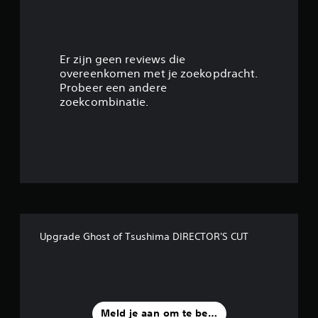
g
3
.
Er zijn geen reviews die
overeenkomen met je zoekopdracht.
9
Probeer een andere
zoekcombinatie.
7
/
5
s
t
Upgrade Ghost of Tsushima DIRECTOR'S CUT
e
r
r
Meld je aan om te beoordelen