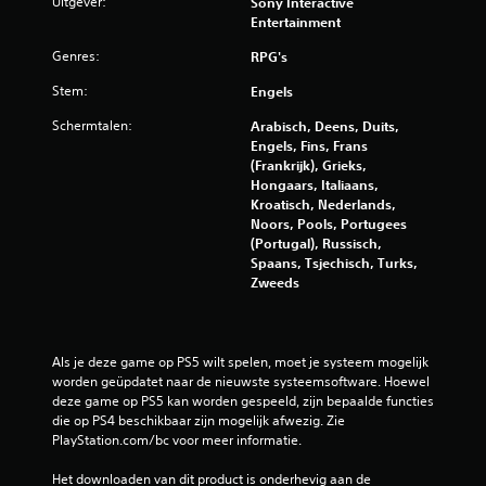
Uitgever:
Sony Interactive
Entertainment
Genres:
RPG's
Stem:
Engels
Schermtalen:
Arabisch, Deens, Duits,
Engels, Fins, Frans
(Frankrijk), Grieks,
Hongaars, Italiaans,
Kroatisch, Nederlands,
Noors, Pools, Portugees
(Portugal), Russisch,
Spaans, Tsjechisch, Turks,
Zweeds
Als je deze game op PS5 wilt spelen, moet je systeem mogelijk 
worden geüpdatet naar de nieuwste systeemsoftware. Hoewel 
deze game op PS5 kan worden gespeeld, zijn bepaalde functies 
die op PS4 beschikbaar zijn mogelijk afwezig. Zie 
PlayStation.com/bc voor meer informatie.
Het downloaden van dit product is onderhevig aan de 