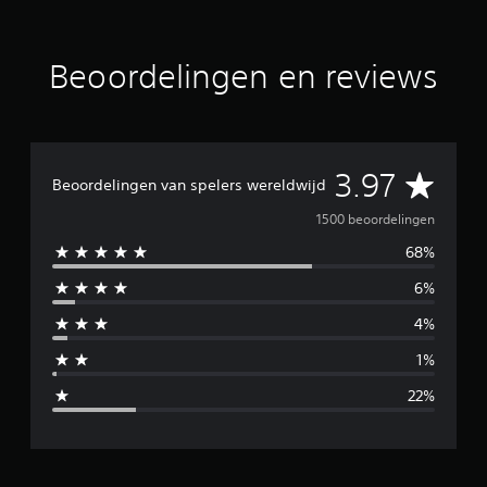
o
o
r
Beoordelingen en reviews
d
e
l
i
n
G
g
3.97
Beoordelingen van spelers wereldwijd
e
n
e
1500 beoordelingen
68%
m
6%
i
4%
d
1%
d
22%
e
l