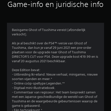
o
Game-info en juridische info
r
d
e
Basisgame Ghost of Tsushima vereist (afzonderlijk
verkocht).
l
Als je al beschikt over de PS4™-versie van Ghost of
i
Tsushima, dan kun je vanaf 29 juni 2021 een pre-order
plaatsen voor de upgrade naar Ghost of Tsushima
n
DIRECTOR'S CUT voor PS4. Deze upgrade kost €19.99 en is
vanaf 20 augustus 2021 beschikbaar.
g
Deze Edition bevat:
e
- Uitbreiding Iki-eiland: Nieuw verhaal, minigames, nieuwe
soorten vijanden en meer.*
n
- Online coöp-speltype Legenden.**
- Digitaal mini-illustratieboek.
- Commentaar van regisseur: Het team bespreekt samen
met een Japanse geschiedkundige de wereld van Ghost of
Tsushima en de waargebeurde gebeurtenissen waarop de
game is gebaseerd.
- Eén techniekpunt.*