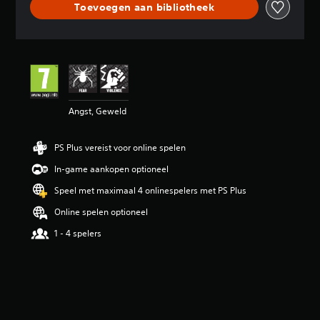
Toevoegen aan bibliotheek
e
l
d
e
b
e
o
o
Angst, Geweld
r
d
e
PS Plus vereist voor online spelen
l
i
In-game aankopen optioneel
n
g
Speel met maximaal 4 onlinespelers met PS Plus
3
Online spelen optioneel
.
7
1 - 4 spelers
6
/
5
s
t
e
r