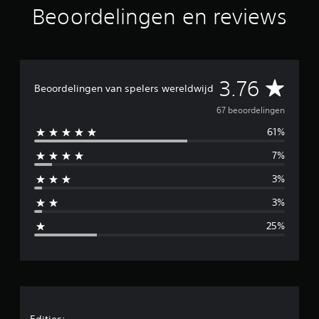
Beoordelingen en reviews
r
e
n
u
i
t
G
3.76
6
Beoordelingen van spelers wereldwijd
7
e
67 beoordelingen
b
e
61%
m
o
o
7%
i
r
d
3%
d
e
3%
l
d
i
25%
n
e
g
e
l
n
d