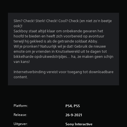
l
i
Slim? Check! Sterk! Check! Cool? Check (en niet zo'n beetje
ook)!
n
Sackboy staat altijd klaar om onbekende gevaren het
hoofd te bieden en heeft zich voorbereid op avontuur
g
terwijl hij gekleed is als de getrainde soldaat Abby.
Wil je pronken? Natuurlijk wil je dat! Gebruik de nieuwe
e
emote om je vrienden in Knutselwereld uit te dagen tot
bikkelharde opdrukwedstrijdjes... ha, ze maken geen schijn
n
van kans!
Internetverbinding vereist voor toegang tot downloadbare
content.
Platform:
PS4, PS5
Release:
26-9-2021
Uitgever:
Sony Interactive