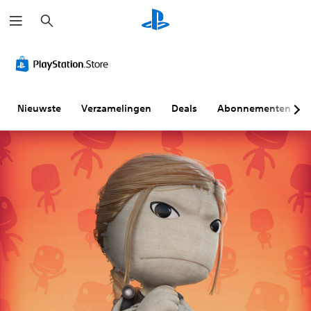
Z
o
e
k
e
n
Nieuwste
Verzamelingen
Deals
Abonnementen