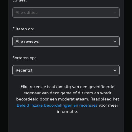
e
Edities:
b
Alle edities
e
Filteren op:
o
Alle reviews
o
r
Sorteren op:
d
Recentst
e
Elke recensie is afkomstig van een geverifieerde
l
eigenaar van deze game of dit item en wordt
i
beoordeeld door een moderatieteam. Raadpleeg het
Beleid inzake beoordelingen en recensies
voor meer
n
informatie.
g