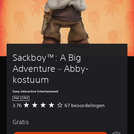
Sackboy™: A Big 
Adventure – Abby-
kostuum
Sony Interactive Entertainment
PS4
PS5
3.76
67 beoordelingen
G
e
m
Gratis
i
d
d