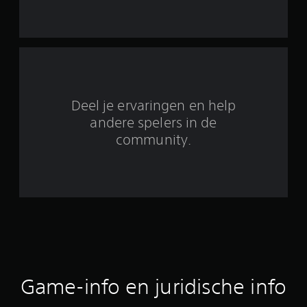
u
i
t
6
Deel je ervaringen en help
7
andere spelers in de
community.
b
e
o
o
r
d
Game-info en juridische info
e