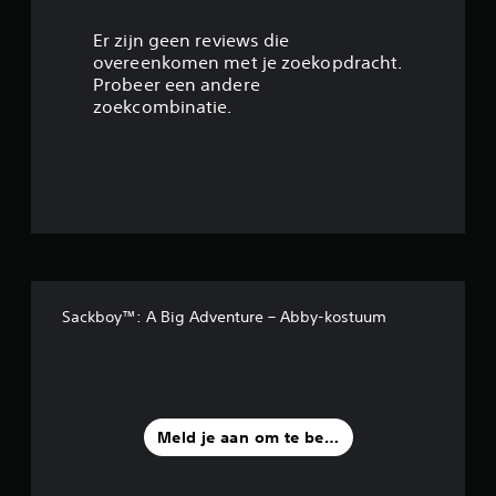
3
.
Er zijn geen reviews die
overeenkomen met je zoekopdracht.
7
Probeer een andere
zoekcombinatie.
6
/
5
s
t
Sackboy™: A Big Adventure – Abby-kostuum
e
r
r
Meld je aan om te beoordelen
e
n