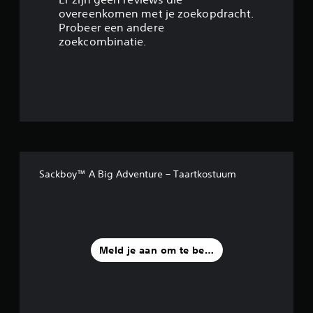
.
overeenkomen met je zoekopdracht.
2
Probeer een andere
zoekcombinatie.
2
/
5
s
t
Sackboy™ A Big Adventure – Taartkostuum
e
r
r
Meld je aan om te beoordelen
e
n
u