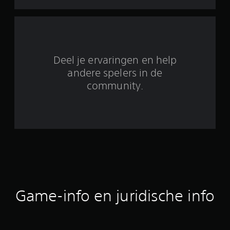
i
t
3
Deel je ervaringen en help
2
andere spelers in de
community.
b
e
o
o
r
d
Game-info en juridische info
e
l