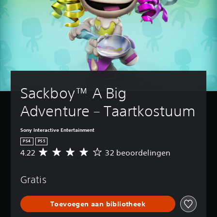
Sackboy™ A Big 
Adventure – Taartkostuum
Sony Interactive Entertainment
PS4
PS5
4.22
32 beoordelingen
G
e
m
Gratis
i
d
d
Toevoegen aan bibliotheek
e
l