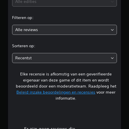
b
Alle edities
e
Filteren op:
o
Alle reviews
o
r
Sorteren op:
d
Recentst
e
Elke recensie is afkomstig van een geverifieerde
l
eigenaar van deze game of dit item en wordt
i
beoordeeld door een moderatieteam. Raadpleeg het
Beleid inzake beoordelingen en recensies
voor meer
n
informatie.
g
4
Er zijn geen reviews die