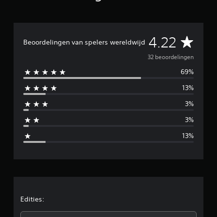
n
u
i
t
G
4.22
3
Beoordelingen van spelers wereldwijd
2
e
32 beoordelingen
b
e
69%
m
o
o
13%
i
r
d
3%
d
e
3%
l
d
i
13%
n
e
g
e
l
n
d
e
Edities: