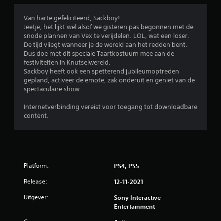
i
Van harte gefeliciteerd, Sackboy!
Jeetje, het lijkt wel alsof we gisteren pas begonnen met de
n
snode plannen van Vex te verijdelen. LOL, wat een loser.
De tijd vliegt wanneer je de wereld aan het redden bent.
g
Dus doe met dit speciale Taartkostuum mee aan de
festiviteiten in Knutselwereld.
e
Sackboy heeft ook een spetterend jubileumoptreden
gepland, activeer de emote, zak onderuit en geniet van de
n
spectaculaire show.
Internetverbinding vereist voor toegang tot downloadbare
content.
Platform:
PS4, PS5
Release:
12-11-2021
Uitgever:
Sony Interactive
Entertainment