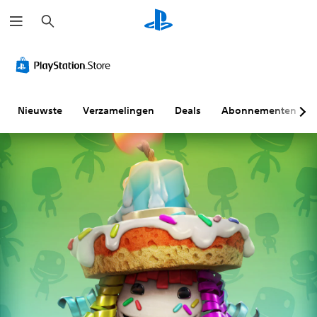
Z
o
e
k
e
n
Nieuwste
Verzamelingen
Deals
Abonnementen