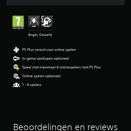
d
e
b
e
o
o
Angst, Geweld
r
d
e
PS Plus vereist voor online spelen
l
i
In-game aankopen optioneel
n
g
Speel met maximaal 4 onlinespelers met PS Plus
4
Online spelen optioneel
.
2
1 - 4 spelers
2
/
5
s
t
e
r
Beoordelingen en reviews
r
e