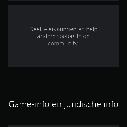
i
t
4
Deel je ervaringen en help
0
andere spelers in de
community.
b
e
o
o
r
d
Game-info en juridische info
e
l