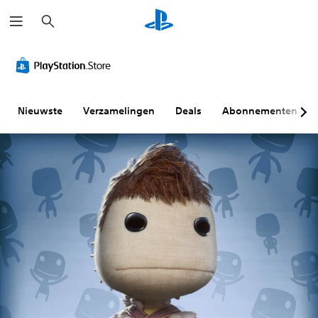
Z
o
e
k
e
n
Nieuwste
Verzamelingen
Deals
Abonnementen