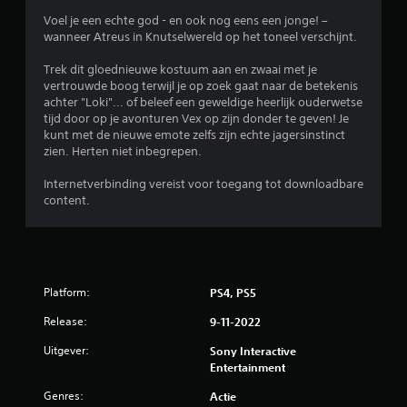
i
Voel je een echte god - en ook nog eens een jonge! –
wanneer Atreus in Knutselwereld op het toneel verschijnt.
n
Trek dit gloednieuwe kostuum aan en zwaai met je
g
vertrouwde boog terwijl je op zoek gaat naar de betekenis
achter "Loki"... of beleef een geweldige heerlijk ouderwetse
e
tijd door op je avonturen Vex op zijn donder te geven! Je
kunt met de nieuwe emote zelfs zijn echte jagersinstinct
n
zien. Herten niet inbegrepen.
Internetverbinding vereist voor toegang tot downloadbare
content.
Platform:
PS4, PS5
Release:
9-11-2022
Uitgever:
Sony Interactive
Entertainment
Genres:
Actie