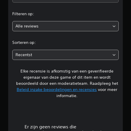
e
Filteren op:
o
Alle reviews
o
r
Sorteren op:
d
Recentst
e
Elke recensie is afkomstig van een geverifieerde
l
eigenaar van deze game of dit item en wordt
i
beoordeeld door een moderatieteam. Raadpleeg het
Beleid inzake beoordelingen en recensies
voor meer
n
informatie.
g
4
.
Er zijn geen reviews die