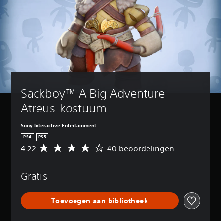
Sackboy™ A Big Adventure – 
Atreus-kostuum
Sony Interactive Entertainment
PS4
PS5
4.22
40 beoordelingen
G
e
m
Gratis
i
d
d
Toevoegen aan bibliotheek
e
l
d