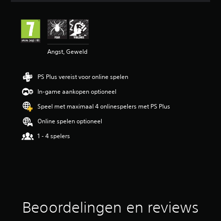
e
b
e
o
o
Angst, Geweld
r
d
e
PS Plus vereist voor online spelen
l
i
In-game aankopen optioneel
n
g
Speel met maximaal 4 onlinespelers met PS Plus
4
Online spelen optioneel
.
2
1 - 4 spelers
2
/
5
s
t
e
r
Beoordelingen en reviews
r
e
n