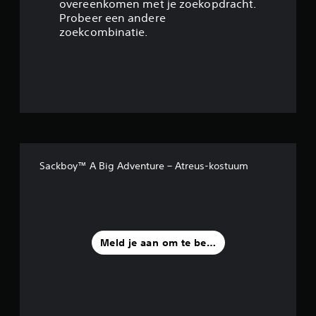
overeenkomen met je zoekopdracht.
2
Probeer een andere
zoekcombinatie.
2
/
5
s
t
Sackboy™ A Big Adventure – Atreus-kostuum
e
r
r
Meld je aan om te beoordelen
e
n
u