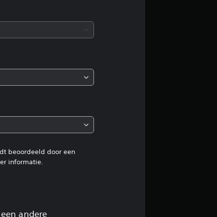
d
e
b
e
o
o
r
d
rdt beoordeeld door een
r informatie.
e
l
 een andere