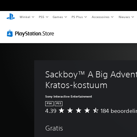
Winkel
PS5
Games
PS Plus
Accessoires
Nieuws
Sackboy™ A Big Advent
Kratos-kostuum
Sony Interactive Entertainment
PS4
PS5
4.39
184 beoordel
G
e
m
Gratis
i
d