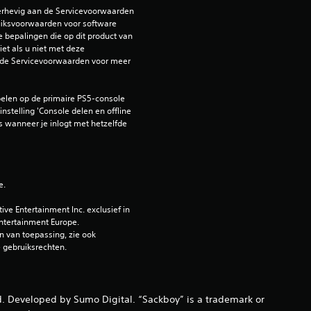
erhevig aan de Servicevoorwaarden 
b
iksvoorwaarden voor software 
e bepalingen die op dit product van 
e
et als u niet met deze 
de Servicevoorwaarden voor meer 
o
elen op de primaire PS5-console 
o
nstelling 'Console delen en offline 
 wanneer je inlogt met hetzelfde 
r
d
e.
e
e Entertainment Inc. exclusief in 
l
ntertainment Europe. 
 van toepassing, zie ook 
i
e gebruiksrechten.
n
. Developed by Sumo Digital. “Sackboy” is a trademark or