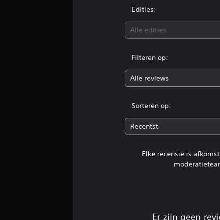
n
Edities:
Alle edities
Filteren op:
Alle reviews
Sorteren op:
Recentst
Elke recensie is afkoms
moderatietea
Er zijn geen re