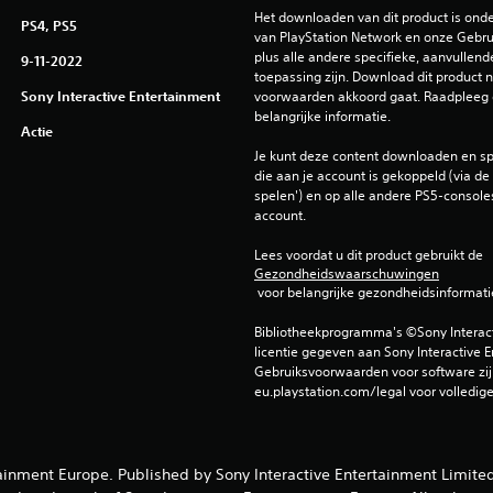
Het downloaden van dit product is ond
PS4, PS5
van PlayStation Network en onze Gebru
plus alle andere specifieke, aanvullend
9-11-2022
toepassing zijn. Download dit product ni
Sony Interactive Entertainment
voorwaarden akkoord gaat. Raadpleeg 
belangrijke informatie.
Actie
Je kunt deze content downloaden en sp
die aan je account is gekoppeld (via de i
spelen') en op alle andere PS5-consoles
account.
Lees voordat u dit product gebruikt de 
Gezondheidswaarschuwingen
 voor belangrijke gezondheidsinformati
Bibliotheekprogramma's ©Sony Interactiv
licentie gegeven aan Sony Interactive E
Gebruiksvoorwaarden voor software zijn
eu.playstation.com/legal voor volledig
inment Europe. Published by Sony Interactive Entertainment Limited