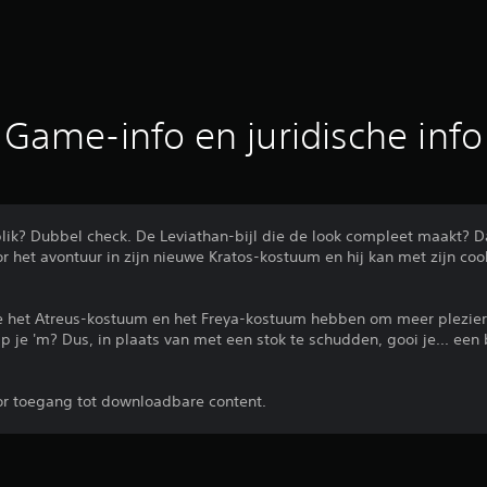
Game-info en juridische info
lik? Dubbel check. De Leviathan-bijl die de look compleet maakt? Da
r het avontuur in zijn nieuwe Kratos-kostuum en hij kan met zijn coo
e het Atreus-kostuum en het Freya-kostuum hebben om meer plezie
p je 'm? Dus, in plaats van met een stok te schudden, gooi je... een b
oor toegang tot downloadbare content.