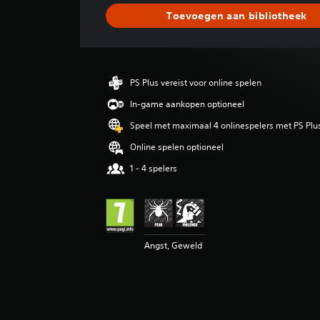
d
Toevoegen aan bibliotheek
e
l
d
e
b
PS Plus vereist voor online spelen
e
o
In-game aankopen optioneel
o
Speel met maximaal 4 onlinespelers met PS Plu
r
d
Online spelen optioneel
e
1 - 4 spelers
l
i
n
g
4
.
Angst, Geweld
3
9
/
5
s
t