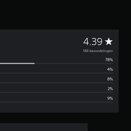
G
4.39
e
184 beoordelingen
78%
m
4%
i
8%
d
2%
9%
d
e
l