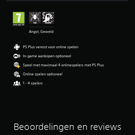
e
b
e
o
o
Angst, Geweld
r
d
e
PS Plus vereist voor online spelen
l
i
In-game aankopen optioneel
n
g
Speel met maximaal 4 onlinespelers met PS Plus
4
Online spelen optioneel
.
4
1 - 4 spelers
6
/
5
s
t
e
r
Beoordelingen en reviews
r
e
n