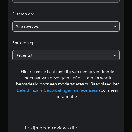
e
Filteren op:
o
Alle reviews
o
r
Sorteren op:
d
Recentst
e
Elke recensie is afkomstig van een geverifieerde
l
eigenaar van deze game of dit item en wordt
i
beoordeeld door een moderatieteam. Raadpleeg het
Beleid inzake beoordelingen en recensies
voor meer
n
informatie.
g
4
.
Er zijn geen reviews die