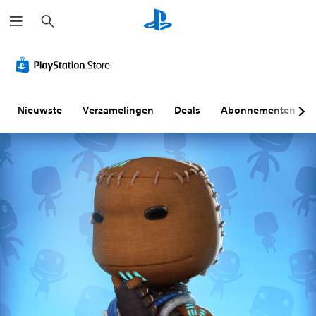
Z
o
e
k
e
n
Nieuwste
Verzamelingen
Deals
Abonnementen