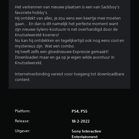
i
Het verkennen van nieuwe plaatsen is een van Sackboy's
favoriete hobby's.
n
Hij ontdekt van alles, je zou eens een keertje mee moeten
gaan... En dan is dit namelijk het perfecte moment want
g
zijn nieuwe Sylens-kostuum is net overhandigd door de
Knutselwereld-koeriers!
e
Nu kan hij ontdekken en tegelijkertijd ook nog eens cool en
mysterieus zijn. Wat een combo.
n
Hij heeft zelfs een gloednieuwe Expressie gemaakt!
Downloaden maar en ga op je eigen wilde avontuur in
Knutselwereld.
Internetverbinding vereist voor toegang tot downloadbare
content.
Platform:
PS4, PS5
Release:
18-2-2022
Uitgever:
Sony Interactive
Entertainment