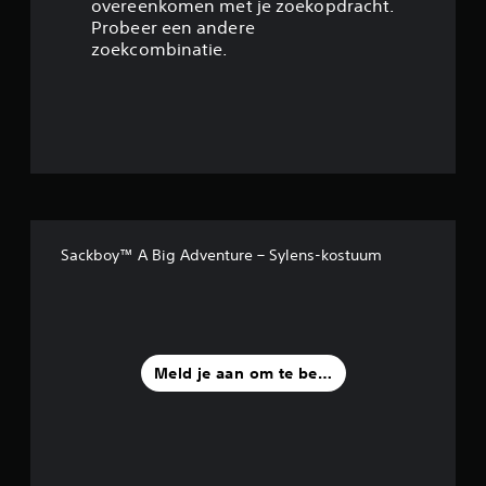
overeenkomen met je zoekopdracht.
4
Probeer een andere
zoekcombinatie.
6
/
5
s
t
Sackboy™ A Big Adventure – Sylens-kostuum
e
r
r
Meld je aan om te beoordelen
e
n
u