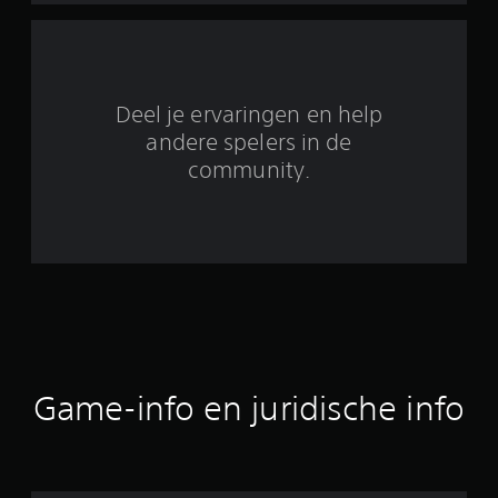
i
t
4
Deel je ervaringen en help
1
andere spelers in de
community.
b
e
o
o
r
d
Game-info en juridische info
e
l