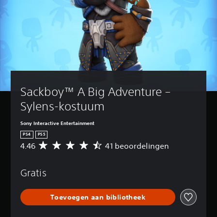
Sackboy™ A Big Adventure – 
Sylens-kostuum
Sony Interactive Entertainment
PS4
PS5
4.46
41 beoordelingen
G
e
m
Gratis
i
d
d
Toevoegen aan bibliotheek
e
l
d