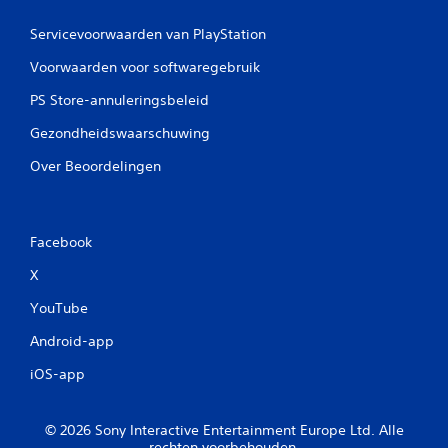
d
Servicevoorwaarden van PlayStation
)
E
Voorwaarden voor softwaregebruik
r
z
PS Store-annuleringsbeleid
i
Gezondheidswaarschuwing
j
n
Over Beoordelingen
e
e
n
a
a
Facebook
n
X
t
a
YouTube
l
o
Android-app
p
t
iOS-app
i
e
s
© 2026 Sony Interactive Entertainment Europe Ltd. Alle
b
rechten voorbehouden.