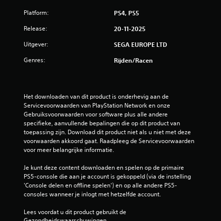
o
n
o
e
Platform:
PS4, PS5
r
s
j
Release:
20-11-2025
p
o
e
Uitgever:
SEGA EUROPE LTD
y
e
s
l
Genres:
Rijden/racen
t
t
i
)
c
.
k
Het downloaden van dit product is onderhevig aan de 
g
Servicevoorwaarden van PlayStation Network en onze 
e
Gebruiksvoorwaarden voor software plus alle andere 
v
specifieke, aanvullende bepalingen die op dit product van 
o
toepassing zijn. Download dit product niet als u niet met deze 
e
voorwaarden akkoord gaat. Raadpleeg de Servicevoorwaarden 
l
voor meer belangrijke informatie.
i
g
Je kunt deze content downloaden en spelen op de primaire 
h
PS5-console die aan je account is gekoppeld (via de instelling 
e
'Console delen en offline spelen') en op alle andere PS5-
i
consoles wanneer je inlogt met hetzelfde account.
d
b
Lees voordat u dit product gebruikt de 
e
Gezondheidswaarschuwingen