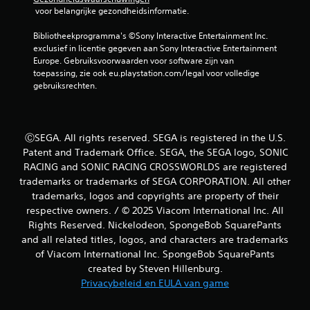
s
 voor belangrijke gezondheidsinformatie.
c
h
Bibliotheekprogramma's ©Sony Interactive Entertainment Inc. 
i
exclusief in licentie gegeven aan Sony Interactive Entertainment 
k
Europe. Gebruiksvoorwaarden voor software zijn van 
b
toepassing, zie ook eu.playstation.com/legal voor volledige 
a
gebruiksrechten.
a
r
.
ⒸSEGA. All rights reserved. SEGA is registered in the U.S.
A
Patent and Trademark Office. SEGA, the SEGA logo, SONIC
a
RACING and SONIC RACING CROSSWORLDS are registered
n
trademarks or trademarks of SEGA CORPORATION. All other
p
trademarks, logos and copyrights are property of their
a
respective owners. / © 2025 Viacom International Inc. All
s
Rights Reserved. Nickelodeon, SpongeBob SquarePants
b
and all related titles, logos, and characters are trademarks
a
of Viacom International Inc. SpongeBob SquarePants
r
created by Steven Hillenburg.
e
Privacybeleid en EULA van game
j
o