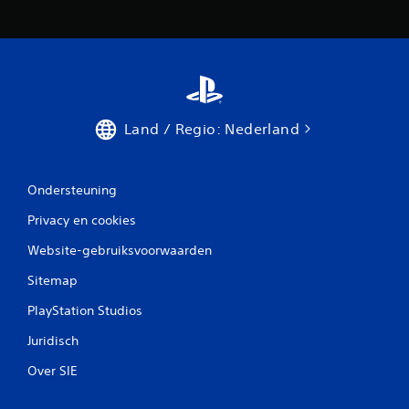
y
s
t
i
c
k
o
Land / Regio: Nederland
m
k
e
r
Ondersteuning
i
Privacy en cookies
n
g
Website-gebruiksvoorwaarden
(
s
Sitemap
t
PlayStation Studios
a
n
Juridisch
d
a
Over SIE
a
r