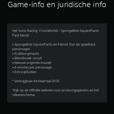
e
d
Game-info en juridische info
r
)
e
E
n
r
(
z
a
i
l
Het Sonic Racing: CrossWorlds - SpongeBob SquarePants
j
l
Pack bevat:
n
e
e
e
• SpongeBob SquarePants en Patrick Ster als speelbare
e
n
personages
n
w
• Krabburgerauto
a
a
• Bikinibroek-circuit
a
n
• Nieuwe originele muziek
n
n
• 6 emotes per personage
t
e
• Extra geluiden
a
e
l
r
* Verkrijgbaar 4e kwartaal 2025
o
j
p
e
*Kijk op de officiële website voor productgegevens en het
t
o
releaseschema.
i
f
e
f
s
l
v
i