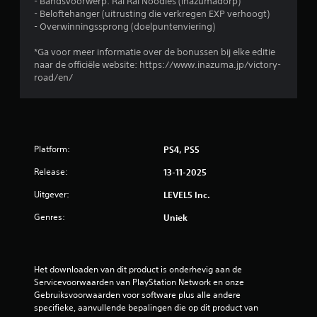
- Bandsvoorwerp: Rai Rai Noodles (Inazumadorp)
i
- Beloftehanger (uitrusting die verkregen EXP verhoogt)
n
- Overwinningssprong (doelpuntenviering)
g
s
*Ga voor meer informatie over de bonussen bij elke editie
e
naar de officiële website: https://www.inazuma.jp/victory-
l
road/en/
e
m
e
n
t
Platform:
PS4, PS5
e
n
Release:
13-11-2025
h
o
Uitgever:
LEVEL5 Inc.
e
f
Genres:
Uniek
t
t
e
g
Het downloaden van dit product is onderhevig aan de 
e
Servicevoorwaarden van PlayStation Network en onze 
b
Gebruiksvoorwaarden voor software plus alle andere 
r
specifieke, aanvullende bepalingen die op dit product van 
u