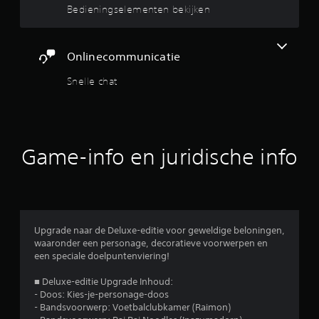
Bedieningselementen bekijken
p
a
a
n
Onlinecommunicatie
r
a
Snelle chat
k
e
n
g
e
b
Game-info en juridische info
a
s
e
e
r
d
Upgrade naar de Deluxe-editie voor geweldige beloningen,
e
waaronder een personage, decoratieve voorwerpen en
b
een speciale doelpuntenviering!
e
d
■ Deluxe-editie Upgrade Inhoud:
i
- Doos: Kies-je-personage-doos
e
- Bandsvoorwerp: Voetbalclubkamer (Raimon)
n