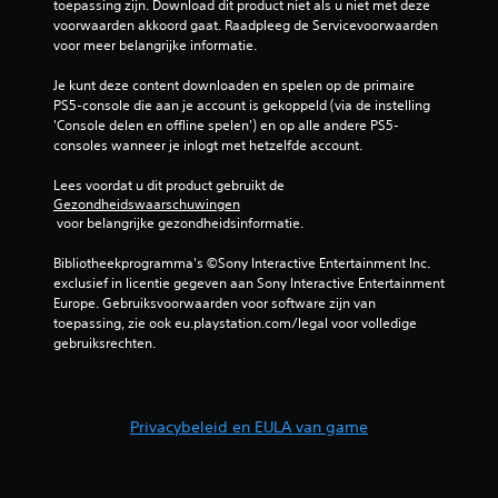
toepassing zijn. Download dit product niet als u niet met deze 
i
voorwaarden akkoord gaat. Raadpleeg de Servicevoorwaarden 
k
voor meer belangrijke informatie.
e
n
Je kunt deze content downloaden en spelen op de primaire 
.
PS5-console die aan je account is gekoppeld (via de instelling 
'Console delen en offline spelen') en op alle andere PS5-
consoles wanneer je inlogt met hetzelfde account.
S
p
Lees voordat u dit product gebruikt de 
e
Gezondheidswaarschuwingen
e
 voor belangrijke gezondheidsinformatie.
l
b
Bibliotheekprogramma's ©Sony Interactive Entertainment Inc. 
exclusief in licentie gegeven aan Sony Interactive Entertainment 
a
Europe. Gebruiksvoorwaarden voor software zijn van 
a
toepassing, zie ook eu.playstation.com/legal voor volledige 
r
gebruiksrechten.
z
o
n
d
Privacybeleid en EULA van game
e
r
t