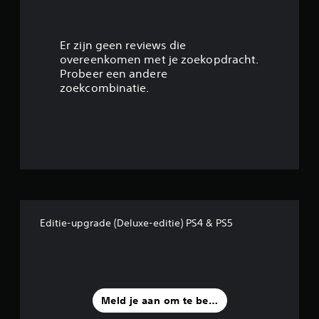
e
m
b
m
4
r
u
u
n
.
Er zijn geen reviews die
i
i
overeenkomen met je zoekopdracht.
k
c
6
Probeer een andere
e
e
zoekcombinatie.
n
r
4
.
e
n
/
.
S
5
p
e
s
e
l
t
b
a
Editie-upgrade (Deluxe-editie) PS4 & PS5
e
a
r
r
z
r
o
n
Meld je aan om te beoordelen
e
d