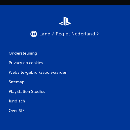
r
i
l
l
i
n
Land / Regio: Nederland
g
v
a
Ondersteuning
n
c
Privacy en cookies
o
n
Website-gebruiksvoorwaarden
t
Sitemap
r
o
PlayStation Studios
l
Juridisch
l
e
Over SIE
r
J
e