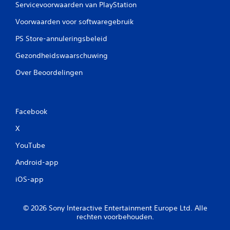
k
Servicevoorwaarden van PlayStation
u
n
Voorwaarden voor softwaregebruik
t
d
PS Store-annuleringsbeleid
e
Gezondheidswaarschuwing
g
a
Over Beoordelingen
m
e
s
p
Facebook
e
l
X
e
n
YouTube
z
o
Android-app
n
d
iOS-app
e
r
d
© 2026 Sony Interactive Entertainment Europe Ltd. Alle
a
rechten voorbehouden.
t