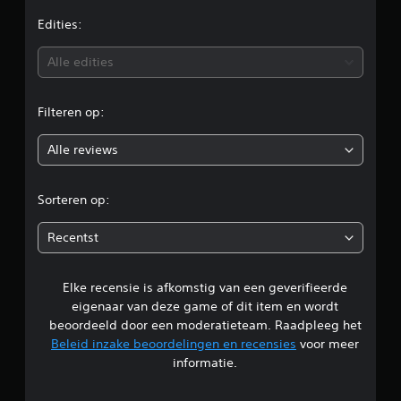
n
j
e
Edities:
t
k
e
e
b
Alle edities
n
r
v
m
e
o
e
Filteren op:
o
t
o
r
a
b
n
Alle reviews
o
e
d
w
e
r
e
r
Sorteren op:
g
e
d
i
s
Recentst
n
p
e
g
e
h
l
Elke recensie is afkomstig van een geverifieerde
l
o
e
e
r
eigenaar van deze game of dit item en wordt
i
f
s
beoordeeld door een moderatieteam. Raadpleeg het
t
t
Beleid inzake beoordelingen en recensies
voor meer
t
e
n
informatie.
e
c
g
o
g