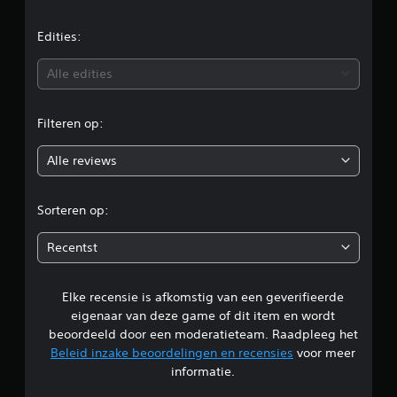
d
e
Edities:
b
Alle edities
e
Filteren op:
o
Alle reviews
o
r
Sorteren op:
d
Recentst
e
Elke recensie is afkomstig van een geverifieerde
l
eigenaar van deze game of dit item en wordt
i
beoordeeld door een moderatieteam. Raadpleeg het
Beleid inzake beoordelingen en recensies
voor meer
n
informatie.