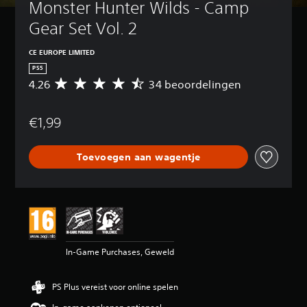
Monster Hunter Wilds - Camp 
Gear Set Vol. 2
CE EUROPE LIMITED
PS5
4.26
34 beoordelingen
G
e
m
€1,99
i
d
d
Toevoegen aan wagentje
e
l
d
e
b
e
o
o
In-Game Purchases, Geweld
r
d
e
PS Plus vereist voor online spelen
l
i