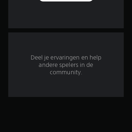
e
n
u
i
t
3
Deel je ervaringen en help
4
andere spelers in de
community.
b
e
o
o
r
d