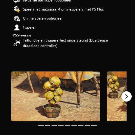
In-game aankopen optioneel
n
Speel met maximaal 4 onlinespelers met PS Plus
g
4
Online spelen optioneel
.
2
1 speler
6
PS5-versie
/
Trilfunctie en triggereffect ondersteund (DualSense
5
draadloze controller)
s
t
e
r
r
e
n
u
i
t
3
4
b
e
o
o