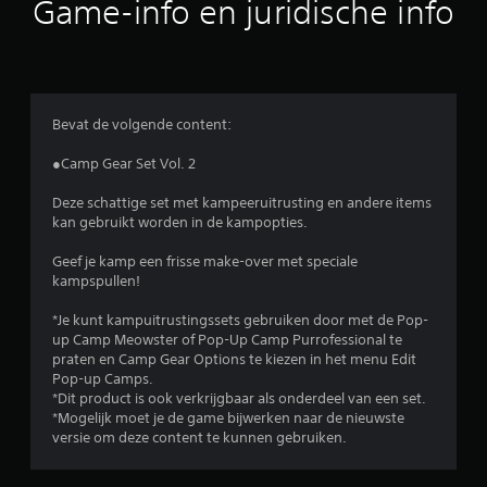
Game-info en juridische info
e
l
i
Bevat de volgende content:
n
●Camp Gear Set Vol. 2
g
Deze schattige set met kampeeruitrusting en andere items
kan gebruikt worden in de kampopties.
e
Geef je kamp een frisse make-over met speciale
n
kampspullen!
*Je kunt kampuitrustingssets gebruiken door met de Pop-
up Camp Meowster of Pop-Up Camp Purrofessional te
praten en Camp Gear Options te kiezen in het menu Edit
Pop-up Camps.
*Dit product is ook verkrijgbaar als onderdeel van een set.
*Mogelijk moet je de game bijwerken naar de nieuwste
versie om deze content te kunnen gebruiken.