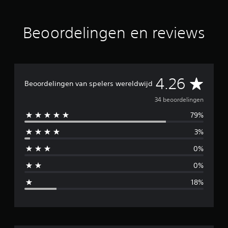
r
d
e
Beoordelingen en reviews
l
i
n
g
e
n
G
4.26
Beoordelingen van spelers wereldwijd
e
34 beoordelingen
79%
m
3%
i
0%
d
0%
d
18%
e
l