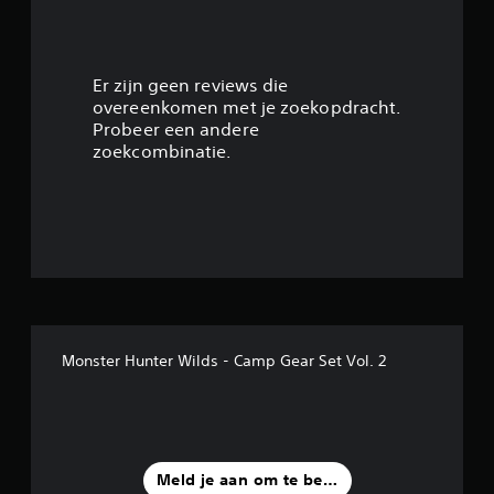
g
4
.
Er zijn geen reviews die
overeenkomen met je zoekopdracht.
2
Probeer een andere
zoekcombinatie.
6
/
5
s
t
Monster Hunter Wilds - Camp Gear Set Vol. 2
e
r
r
Meld je aan om te beoordelen