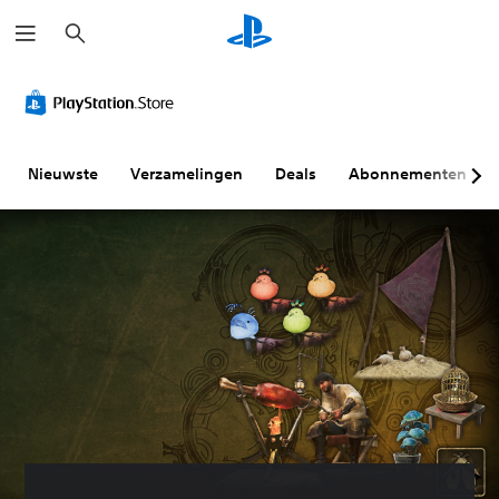
Z
o
e
k
e
n
Nieuwste
Verzamelingen
Deals
Abonnementen