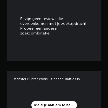
g
4
.
Er zijn geen reviews die
overeenkomen met je zoekopdracht.
2
Probeer een andere
zoekcombinatie.
5
/
5
s
t
Monster Hunter Wilds - Gebaar: Battle Cry
e
r
r
Meld je aan om te beoordelen