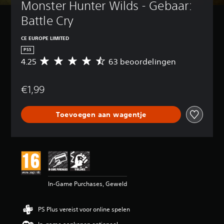
Monster Hunter Wilds - Gebaar: 
Battle Cry
CE EUROPE LIMITED
PS5
4.25
63 beoordelingen
G
e
m
€1,99
i
d
d
Toevoegen aan wagentje
e
l
d
e
b
e
o
o
In-Game Purchases, Geweld
r
d
e
PS Plus vereist voor online spelen
l
i