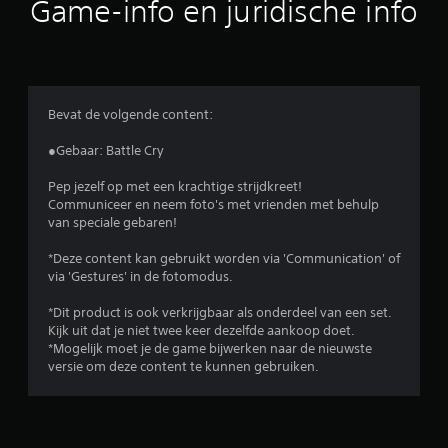
Game-info en juridische info
e
l
i
Bevat de volgende content:
n
●Gebaar: Battle Cry
g
Pep jezelf op met een krachtige strijdkreet!
Communiceer en neem foto's met vrienden met behulp
e
van speciale gebaren!
n
*Deze content kan gebruikt worden via 'Communication' of
via 'Gestures' in de fotomodus.
*Dit product is ook verkrijgbaar als onderdeel van een set.
Kijk uit dat je niet twee keer dezelfde aankoop doet.
*Mogelijk moet je de game bijwerken naar de nieuwste
versie om deze content te kunnen gebruiken.