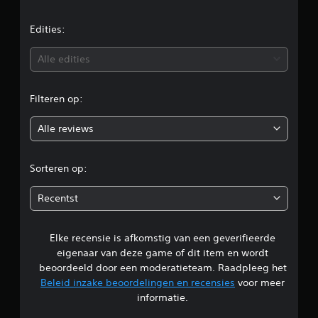
d
e
Edities:
b
Alle edities
e
Filteren op:
o
Alle reviews
o
r
Sorteren op:
d
Recentst
e
Elke recensie is afkomstig van een geverifieerde
l
eigenaar van deze game of dit item en wordt
i
beoordeeld door een moderatieteam. Raadpleeg het
Beleid inzake beoordelingen en recensies
voor meer
n
informatie.