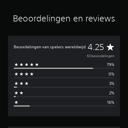
r
d
e
Beoordelingen en reviews
l
i
n
g
e
n
G
4.25
Beoordelingen van spelers wereldwijd
e
63 beoordelingen
79%
m
0%
i
3%
d
2%
d
16%
e
l