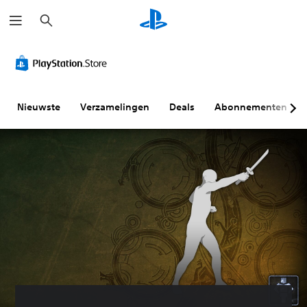
Z
o
e
k
e
n
Nieuwste
Verzamelingen
Deals
Abonnementen