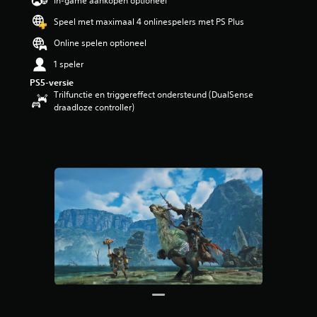
In-game aankopen optioneel
n
Speel met maximaal 4 onlinespelers met PS Plus
g
4
Online spelen optioneel
.
2
1 speler
5
PS5-versie
/
Trilfunctie en triggereffect ondersteund (DualSense
5
draadloze controller)
s
t
e
r
r
e
n
u
i
t
6
3
b
e
o
o