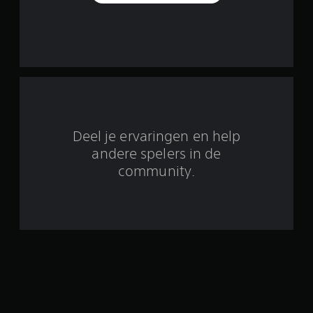
e
n
u
i
t
6
Deel je ervaringen en help
3
andere spelers in de
community.
b
e
o
o
r
d