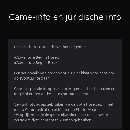
d
Game-info en juridische info
e
l
i
Deze add-on-content bevat het volgende.
n
●Adventure Begins Pose 3
g
●Adventure Begins Pose 4
e
Een set opvallende poses voor als je er klaar voor bent om
op avontuur te gaan.
n
Gebruik speciale fotoposes om in-game foto's te maken en
nog leuker met anderen te communiceren!
*Je kunt fotoposes gebruiken via de optie Pose Sets in het
menu Communication of het menu Photo Mode.
*Mogelijk moet je de game bijwerken naar de nieuwste
versie om deze content te kunnen gebruiken.