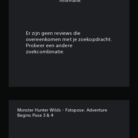
informatie.
g
4
.
Er zijn geen reviews die
overeenkomen met je zoekopdracht.
5
Probeer een andere
zoekcombinatie.
3
/
5
s
t
Monster Hunter Wilds - Fotopose: Adventure
e
Begins Pose 3 & 4
r
r