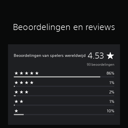
o
r
d
e
Beoordelingen en reviews
l
i
n
g
e
n
G
4.53
Beoordelingen van spelers wereldwijd
e
93 beoordelingen
86%
m
1%
i
2%
d
1%
d
10%
e