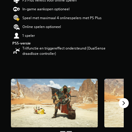
PS Plus vereist voor online spelen
l
i
In-game aankopen optioneel
n
Speel met maximaal 4 onlinespelers met PS Plus
g
4
Online spelen optioneel
.
5
1 speler
3
PS5-versie
/
Trilfunctie en triggereffect ondersteund (DualSense
5
draadloze controller)
s
t
e
r
r
e
n
u
i
t
9
3
b
e
o