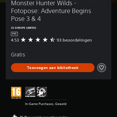
Monster Hunter Wilds - 
Fotopose: Adventure Begins 
Pose 3 & 4
CE EUROPE LIMITED
PS5
4.53
93 beoordelingen
G
e
m
Gratis
i
d
d
Toevoegen aan bibliotheek
e
l
d
e
b
e
o
o
In-Game Purchases, Geweld
r
d
e