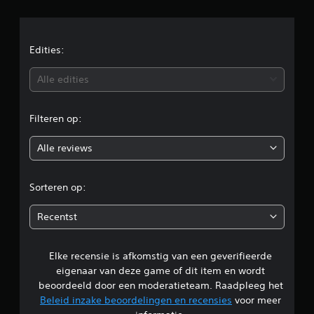
l
d
e
Edities:
b
Alle edities
e
Filteren op:
o
Alle reviews
o
r
Sorteren op:
d
Recentst
e
Elke recensie is afkomstig van een geverifieerde
l
eigenaar van deze game of dit item en wordt
i
beoordeeld door een moderatieteam. Raadpleeg het
Beleid inzake beoordelingen en recensies
voor meer
n