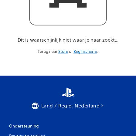
a
r
j
e
n
a
a
Dit is waarschijnlijk niet waar je naar zoekt...
r
z
Terug naar
Store
of
Beginscherm
.
o
e
k
t
.
.
.
Land / Regio: Nederland
Ondersteuning
Privacy en cookies