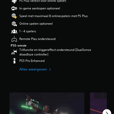
PS Plus vereist voor online spelen
i
n
In-game aankopen optioneel
g
Speel met maximaal 8 onlinespelers met PS Plus
3
.
Online spelen optioneel
4
7
1 - 4 spelers
/
Remote Play ondersteund
5
s
PS5-versie
t
Trilfunctie en triggereffect ondersteund (DualSense
e
draadloze controller)
r
PS5 Pro Enhanced
r
e
Alles weergeven
n
u
i
t
1
6
9
b
e
o