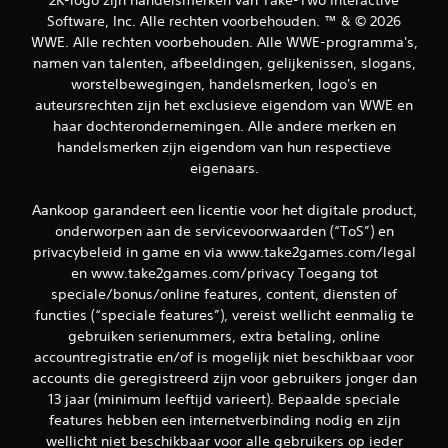
Software, Inc. Alle rechten voorbehouden. ™ & © 2026
WWE. Alle rechten voorbehouden. Alle WWE-programma's,
namen van talenten, afbeeldingen, gelijkenissen, slogans,
worstelbewegingen, handelsmerken, logo's en
auteursrechten zijn het exclusieve eigendom van WWE en
haar dochterondernemingen. Alle andere merken en
handelsmerken zijn eigendom van hun respectieve
eigenaars.
Aankoop garandeert een licentie voor het digitale product,
onderworpen aan de servicevoorwaarden (“ToS”) en
privacybeleid in game en via www.take2games.com/legal
en www.take2games.com/privacy Toegang tot
speciale/bonus/online features, content, diensten of
functies (“speciale features”), vereist wellicht eenmalig te
gebruiken serienummers, extra betaling, online
accountregistratie en/of is mogelijk niet beschikbaar voor
accounts die geregistreerd zijn voor gebruikers jonger dan
13 jaar (minimum leeftijd varieert). Bepaalde speciale
features hebben een internetverbinding nodig en zijn
wellicht niet beschikbaar voor alle gebruikers op ieder