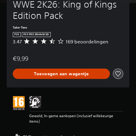
WWE 2K26: King of Kings 
Edition Pack
Take-Two
PS5
PS5 PRO ENHANCED
3.47
169 beoordelingen
G
e
m
€9,99
i
d
d
Toevoegen aan wagentje
e
l
d
e
b
e
o
o
Geweld, In-game aankopen (inclusief willekeurige
r
items)
d
e
l