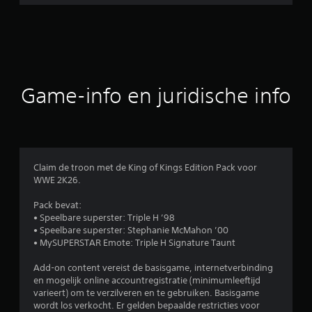
e
o
o
r
Game-info en juridische info
d
e
l
Claim de troon met de King of Kings Edition Pack voor
WWE 2K26.
i
Pack bevat:
n
• Speelbare superster: Triple H ’98
• Speelbare superster: Stephanie McMahon ’00
g
• MySUPERSTAR Emote: Triple H Signature Taunt
e
Add-on content vereist de basisgame, internetverbinding
en mogelijk online accountregistratie (minimumleeftijd
n
varieert) om te verzilveren en te gebruiken. Basisgame
wordt los verkocht. Er gelden bepaalde restricties voor