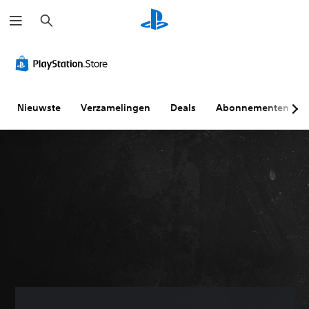
Z
o
e
k
e
n
Nieuwste
Verzamelingen
Deals
Abonnementen