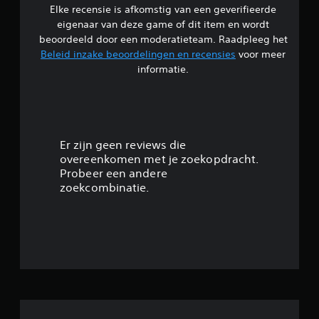
Elke recensie is afkomstig van een geverifieerde
l
eigenaar van deze game of dit item en wordt
i
beoordeeld door een moderatieteam. Raadpleeg het
Beleid inzake beoordelingen en recensies
voor meer
n
informatie.
g
3
.
Er zijn geen reviews die
overeenkomen met je zoekopdracht.
4
Probeer een andere
zoekcombinatie.
7
/
5
s
t