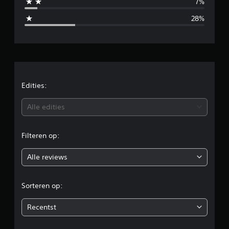
7%
d
28%
e
l
d
e
Edities:
b
Alle edities
e
Filteren op:
o
Alle reviews
o
r
Sorteren op:
d
Recentst
e