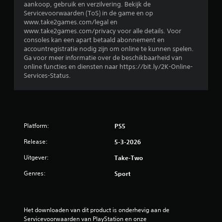
aankoop, gebruik en verzilvering. Bekijk de
Servicevoorwaarden (ToS) in de game en op
www.take2games.com/legal en
www.take2games.com/privacy voor alle details. Voor
consoles kan een apart betaald abonnement en
accountregistratie nodig zijn om online te kunnen spelen.
Ga voor meer informatie over de beschikbaarheid van
online functies en diensten naar https://bit.ly/2K-Online-
Services-Status.
Platform:
PS5
Release:
5-3-2026
Uitgever:
Take-Two
Genres:
Sport
Het downloaden van dit product is onderhevig aan de 
Servicevoorwaarden van PlayStation en onze 