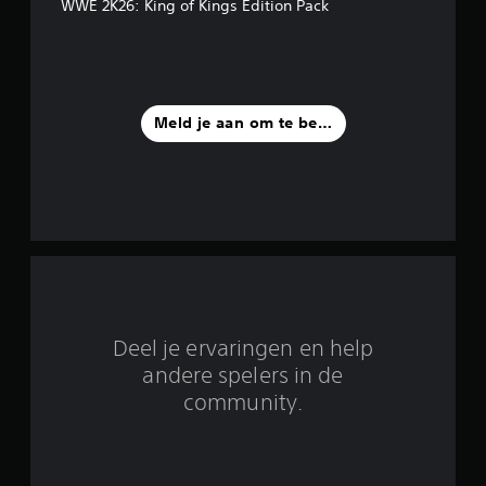
WWE 2K26: King of Kings Edition Pack
e
r
r
Meld je aan om te beoordelen
e
n
u
i
t
1
Deel je ervaringen en help
6
andere spelers in de
community.
9
b