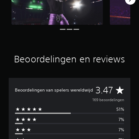
o
r
d
e
l
i
n
g
e
n
Beoordelingen en reviews
G
3.47
Beoordelingen van spelers wereldwijd
e
169 beoordelingen
51%
m
7%
i
7%
d