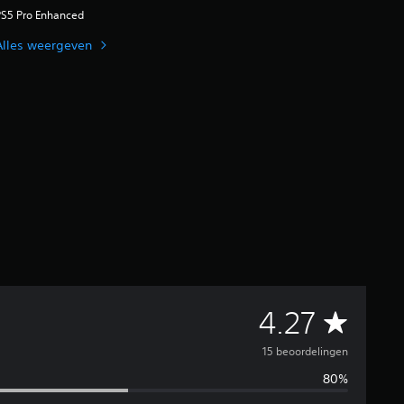
PS5 Pro Enhanced
Alles weergeven
G
4.27
e
15 beoordelingen
80%
m