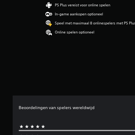
b
PS Plus vereist voor online spelen
e
In-game aankopen optioneel
o
o
Speel met maximaal 8 onlinespelers met PS Plu
r
Online spelen optioneel
d
e
l
i
n
g
4
.
2
7
/
5
s
t
Beoordelingen van spelers wereldwijd
e
r
r
e