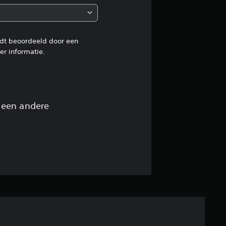
o
r
d
rdt beoordeeld door een
r informatie.
e
l
i
 een andere
n
g
4
.
2