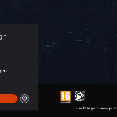
r 
gen
Geweld, In-game aankopen (in