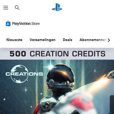
Z
o
e
k
e
n
Nieuwste
Verzamelingen
Deals
Abonnementen