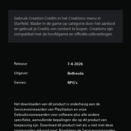
i
n
Gebruik Creation Credits in het Creations-menu in
Starfield. Blader in de game op categorie door het aanbod
g
en gebruik je Credits om content te kopen. Creations zijn
compatibel met de hoofdgame en officiële uitbreidingen.
e
n
Release:
7-4-2026
Uitgever:
Bethesda
Genres:
RPG's
Het downloaden van dit product is onderhevig aan de 
Servicevoorwaarden van PlayStation en onze 
Gebruiksvoorwaarden voor software plus alle andere 
specifieke, aanvullende bepalingen die op dit product van 
toepassing zijn. Download dit product niet als u niet met deze 
voorwaarden akkoord gaat. Raadpleeg de Servicevoorwaarden 