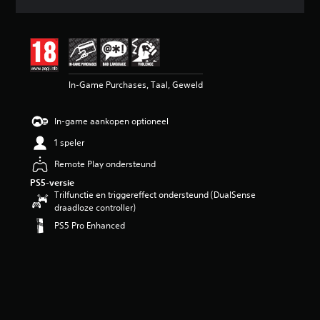
d
e
b
e
o
o
In-Game Purchases, Taal, Geweld
r
d
e
In-game aankopen optioneel
l
i
1 speler
n
g
Remote Play ondersteund
4
PS5-versie
.
Trilfunctie en triggereffect ondersteund (DualSense
7
draadloze controller)
1
PS5 Pro Enhanced
/
5
s
t
e
r
r
e