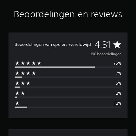
d
e
Beoordelingen en reviews
l
i
n
g
e
G
4.31
n
Beoordelingen van spelers wereldwijd
e
190 beoordelingen
75%
m
7%
i
5%
d
2%
d
12%
e
l
d