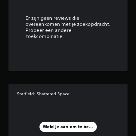
4
.
Er zijn geen reviews die
overeenkomen met je zoekopdracht.
3
Probeer een andere
zoekcombinatie.
1
/
5
s
t
Starfield: Shattered Space
e
r
r
Meld je aan om te beoordelen
e