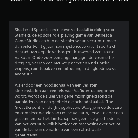
d
e
l
Shattered Space is een nieuwe verhaaluitbreiding voor
Starfield, de epische role-playing game van Bethesda
i
Game Studios en hun eerste nieuwe universum in meer
dan vijfentwintig jaar. Een mysterieuze kracht roert zich in
n
de stad Dazra op de verborgen thuiswereld van House
Va'Ruun. Onderzoek een angstaanjagende kosmische
g
dreiging, verken een nieuwe planeet en vind unieke
wapens, ruimtepakken en uitrusting in dit gloednieuwe
e
avontuur.
n
Als er door een noodsignaal van een verlaten
sterrenstation aan een reis naar Va'Ruun'kai begonnen
wordt, wordt de sluier van geheimzinnigheid rond de
aanbidders van een godheid die bekend staat als 'The
Great Serpent' eindelijk opgeheven. Waag je in de duistere
en complexe wereld van House Va'Ruun, terwijl je door een
gespannen politiek landschap navigeert, de geschiedenis
van het Va'Ruun-volk blootlegt en meebeslist over het lot
van de factie in de nasleep van een catastrofale
gebeurtenis.