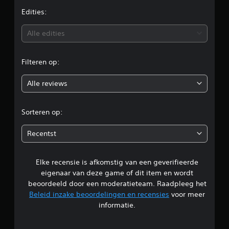
e
Edities:
b
Alle edities
e
Filteren op:
o
Alle reviews
o
r
Sorteren op:
d
Recentst
e
Elke recensie is afkomstig van een geverifieerde
l
eigenaar van deze game of dit item en wordt
i
beoordeeld door een moderatieteam. Raadpleeg het
Beleid inzake beoordelingen en recensies
voor meer
n
informatie.
g