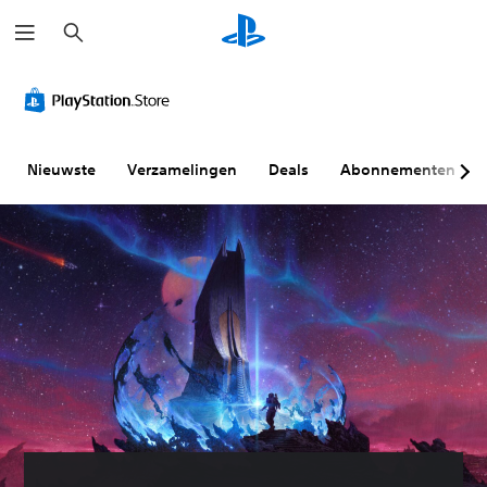
Z
o
e
k
e
n
Nieuwste
Verzamelingen
Deals
Abonnementen