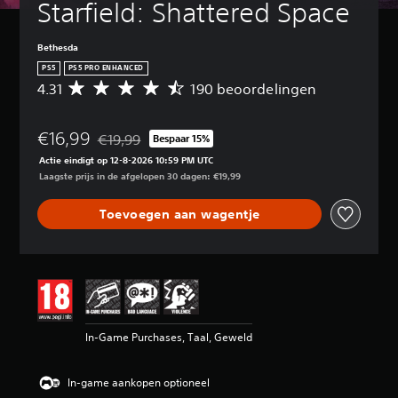
Starfield: Shattered Space
Bethesda
PS5
PS5 PRO ENHANCED
4.31
190 beoordelingen
G
e
m
€16,99
i
€19,99
Bespaar 15%
Korting ten opzichte van de oorspronkelijke prijs v
d
Actie eindigt op 12-8-2026 10:59 PM UTC
d
Laagste prijs in de afgelopen 30 dagen: €19,99
e
l
Toevoegen aan wagentje
d
e
b
e
o
o
r
d
In-Game Purchases, Taal, Geweld
e
l
i
In-game aankopen optioneel
n