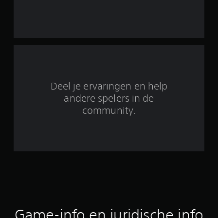
n
u
i
t
1
Deel je ervaringen en help
9
andere spelers in de
community.
0
b
e
o
o
r
Game-info en juridische info