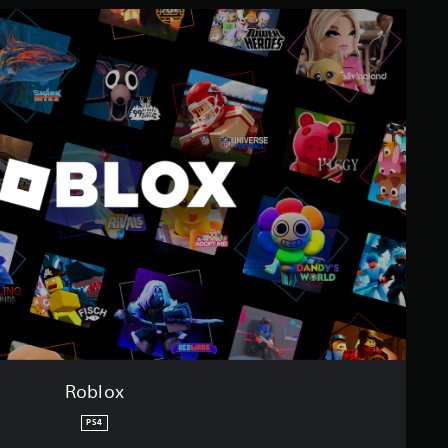
Roblox
PS4