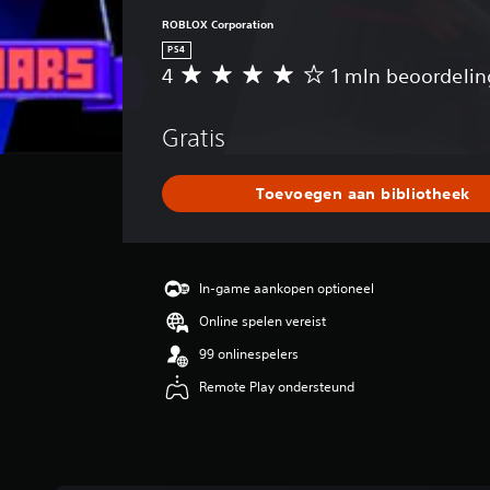
ROBLOX Corporation
PS4
4
1 mln beoordeli
G
e
m
Gratis
i
d
d
Toevoegen aan bibliotheek
e
l
d
e
b
In-game aankopen optioneel
e
Online spelen vereist
o
o
99 onlinespelers
r
Remote Play ondersteund
d
e
l
i
n