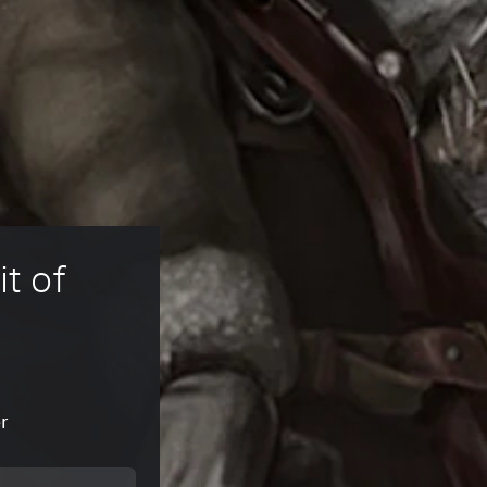
t of 
r