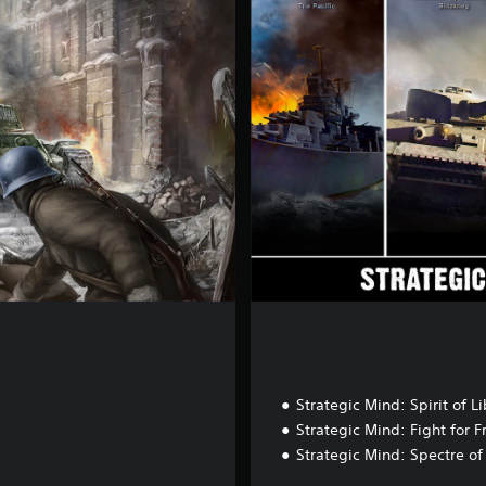
l
e
t
e
F
r
a
n
c
h
i
s
e
Strategic Mind: Spirit of Li
Strategic Mind: Fight for 
Strategic Mind: Spectre 