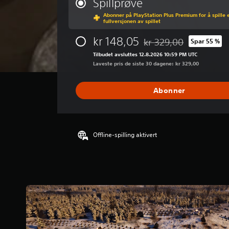
Spillprøve
n
Abonner på PlayStation Plus Premium for å spille 
o
fullversjonen av spillet
m
s
kr 148,05
kr 329,00
Spar 55 %
Nedsatt fra opprinnelig p
n
Tilbudet avsluttes 12.8.2026 10:59 PM UTC
i
Laveste pris de siste 30 dagene: kr 329,00
t
t
l
Abonner
i
g
v
u
r
Offline-spilling aktivert
d
e
r
i
n
g
2
.
6