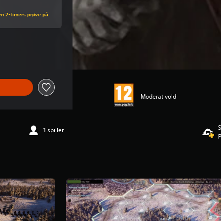
en 2-timers prøve på
ris på kr 329,00
Moderat vold
S
1 spiller