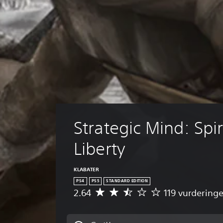
Strategic Mind: Spiri
Liberty
KLABATER
PS4
PS5
STANDARD EDITION
2.64
119 vurderinge
G
j
e
n