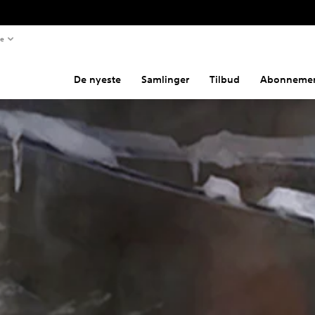
te
De nyeste
Samlinger
Tilbud
Abonnemen