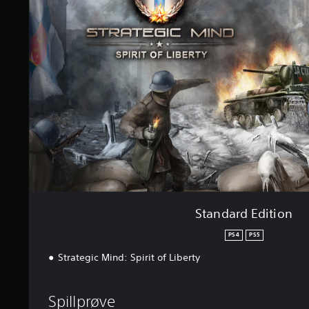
d
i
a
n
r
g
d
e
E
r
d
i
t
i
o
n
Standard Edition
PS4
PS5
Strategic Mind: Spirit of Liberty
Spillprøve