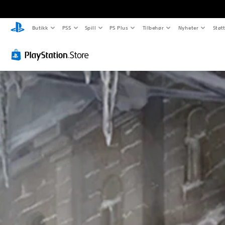
Butikk
PS5
Spill
PS Plus
Tilbehør
Nyheter
Støt