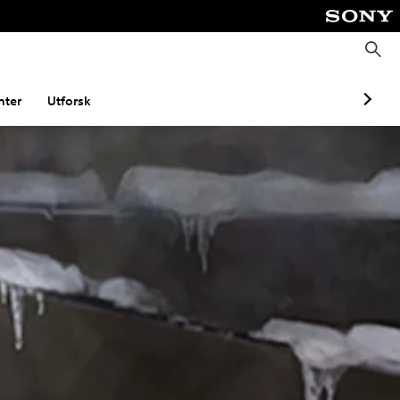
S
ø
k
ter
Utforsk