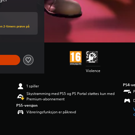
en 2-timers prøve på
Violence
PS4-ve
1 spiller
Skystrømming med PS5 og PS Portal støttes kun med
Premium-abonnement
PS5-versjon
Vibreringsfunksjon er påkrevd