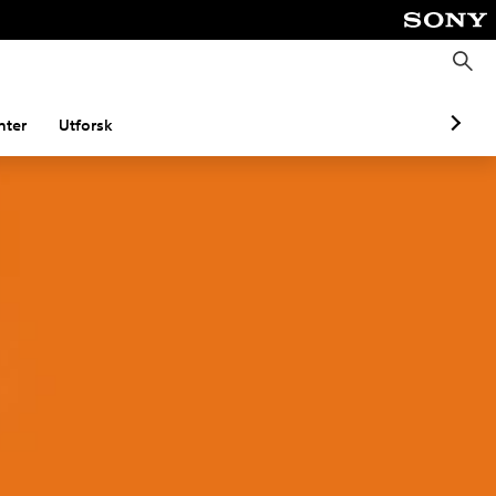
S
ø
k
ter
Utforsk