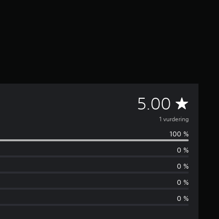
G
5.00
j
1 vurdering
100 %
e
0 %
n
0 %
n
0 %
0 %
o