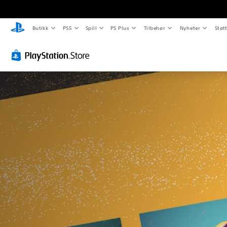
Butikk
PS5
Spill
PS Plus
Tilbehør
Nyheter
Støt