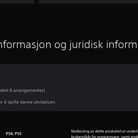
informasjon og juridisk infor
udert 8 arrangementer)
r å spille denne utvidelsen.
Nedlasting av dette produktet er underla
PS4, PS5
brukervilkår for programvare, samt andr