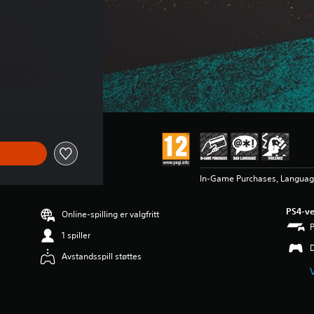
In-Game Purchases, Languag
PS4-ve
Online-spilling er valgfritt
1 spiller
Avstandsspill støttes
V