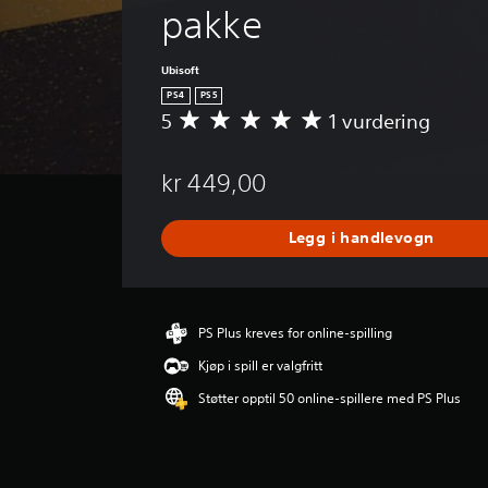
pakke
Ubisoft
PS4
PS5
5
1 vurdering
G
j
e
kr 449,00
n
n
o
Legg i handlevogn
m
s
n
i
t
PS Plus kreves for online-spilling
t
Kjøp i spill er valgfritt
l
i
Støtter opptil 50 online-spillere med PS Plus
g
v
u
r