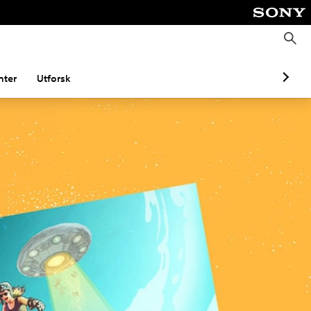
S
ø
k
ter
Utforsk