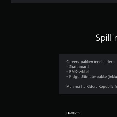
r
d
e
r
i
n
g
Spill
e
r
Careers-pakken inneholder:
– Skateboard
– BMX-sykkel
– Ridge Ultimate-pakke (inkl
Man må ha Riders Republic fo
Plattform: