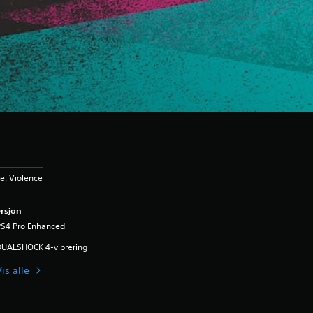
e, Violence
rsjon
PS4 Pro Enhanced
DUALSHOCK 4-vibrering
is alle