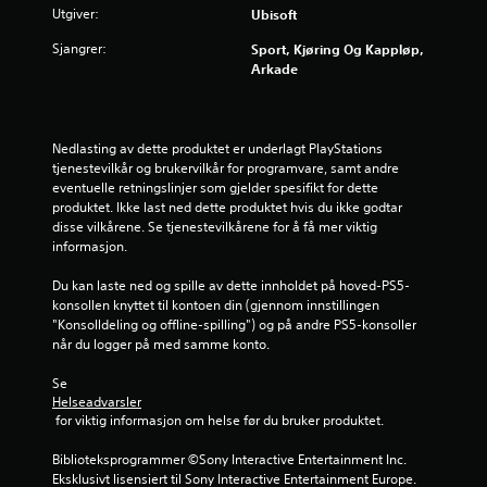
n
Utgiver:
Ubisoft
Sjangrer:
g
Sport, Kjøring Og Kappløp,
Arkade
3
.
Nedlasting av dette produktet er underlagt PlayStations 
tjenestevilkår og brukervilkår for programvare, samt andre 
6
eventuelle retningslinjer som gjelder spesifikt for dette 
produktet. Ikke last ned dette produktet hvis du ikke godtar 
7
disse vilkårene. Se tjenestevilkårene for å få mer viktig 
informasjon.
s
Du kan laste ned og spille av dette innholdet på hoved-PS5-
t
konsollen knyttet til kontoen din (gjennom innstillingen 
"Konsolldeling og offline-spilling") og på andre PS5-konsoller 
j
når du logger på med samme konto.
e
Se 
Helseadvarsler
r
 for viktig informasjon om helse før du bruker produktet.
n
Biblioteksprogrammer ©Sony Interactive Entertainment Inc. 
Eksklusivt lisensiert til Sony Interactive Entertainment Europe. 