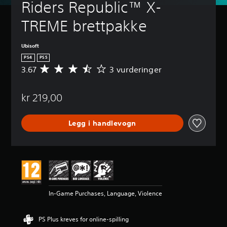
Riders Republic™ X-
TREME brettpakke
Ubisoft
PS4
PS5
3.67
3 vurderinger
G
j
e
kr 219,00
n
n
o
Legg i handlevogn
m
s
n
i
t
t
l
i
In-Game Purchases, Language, Violence
g
v
u
PS Plus kreves for online-spilling
r