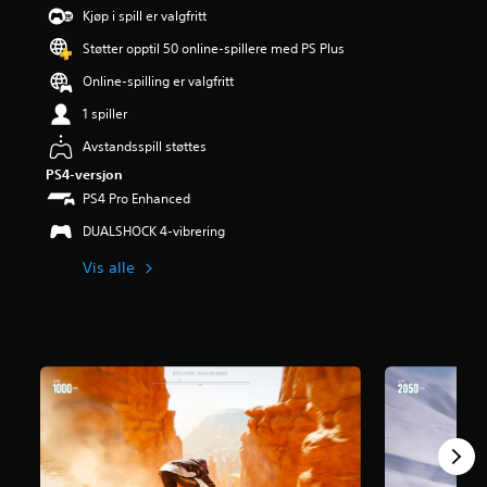
d
Kjøp i spill er valgfritt
e
Støtter opptil 50 online-spillere med PS Plus
r
i
Online-spilling er valgfritt
n
g
1 spiller
3
Avstandsspill støttes
.
6
PS4-versjon
7
PS4 Pro Enhanced
s
t
DUALSHOCK 4-vibrering
j
Vis alle
e
r
n
e
r
a
v
5
f
r
a
3