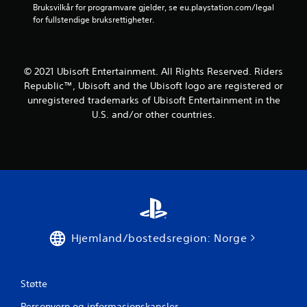
e
Bruksvilkår for programvare gjelder, se eu.playstation.com/legal 
for fullstendige bruksrettigheter.
r
a
© 2021 Ubisoft Entertainment. All Rights Reserved. Riders
v
Republic™, Ubisoft and the Ubisoft logo are registered or
unregistered trademarks of Ubisoft Entertainment in the
5
U.S. and/or other countries.
f
r
a
3
v
Hjemland/bostedsregion: Norge
u
r
Støtte
Personvern og informasjonskapsler