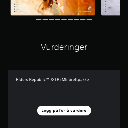
v
u
r
d
e
r
i
n
Vurderinger
g
e
r
Riders Republic™ X-TREME brettpakke
Logg på for å vurdere