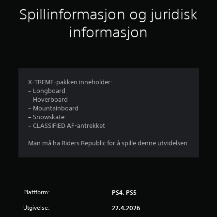
t
Spillinformasjon og juridisk
t
informasjon
l
i
g
X-TREME-pakken inneholder:
– Longboard
v
– Hoverboard
– Mountainboard
u
– Snowskate
– CLASSIFIED AF-antrekket
r
Man må ha Riders Republic for å spille denne utvidelsen.
d
e
r
Plattform:
PS4, PS5
i
Utgivelse:
22.4.2026