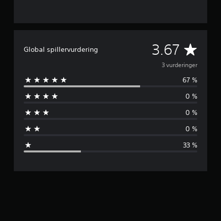
G
3.67
Global spillervurdering
j
3 vurderinger
67 %
e
0 %
n
0 %
n
0 %
o
33 %
m
s
n
i