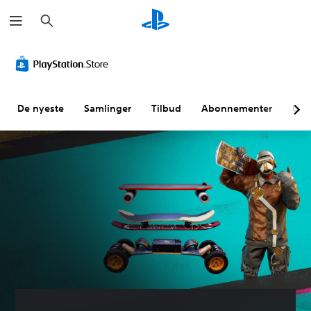
S
ø
k
De nyeste
Samlinger
Tilbud
Abonnementer
Utf