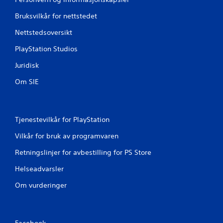
d
Bruksvilkår for nettstedet
e
Nettstedsoversikt
r
PlayStation Studios
i
Juridisk
n
Om SIE
g
e
Tjenestevilkår for PlayStation
r
Vilkår for bruk av programvaren
Retningslinjer for avbestilling for PS Store
Helseadvarsler
Om vurderinger
Facebook