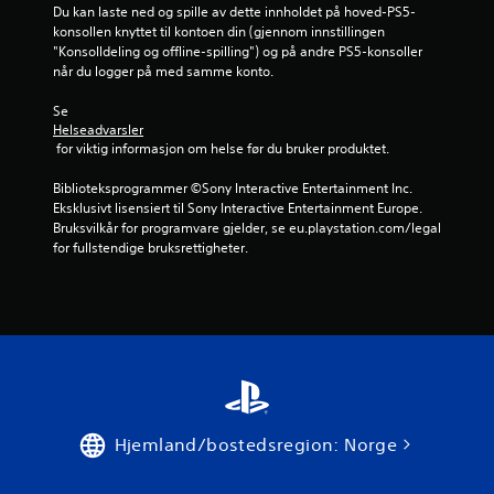
e
e
Du kan laste ned og spille av dette innholdet på hoved-PS5-
k
s
r
r
J
konsollen knyttet til kontoen din (gjennom innstillingen 
u
k
e
e
u
"Konsolldeling og offline-spilling") og på andre PS5-konsoller 
n
j
n
i
når du logger på med samme konto.
t
s
e
k
n
e
t
r
l
n
Se 
k
m
e
e
s
Helseadvarsler
s
e
r
r
t
 for viktig informasjon om helse før du bruker produktet.
t
n
b
e
i
i
i
a
å
l
Biblioteksprogrammer ©Sony Interactive Entertainment Inc. 
n
n
r
s
l
Eksklusivt lisensiert til Sony Interactive Entertainment Europe. 
g
n
e
i
s
Bruksvilkår for programvare gjelder, se eu.playstation.com/legal 
a
e
p
n
for fullstendige bruksrettigheter.
p
v
n
å
g
v
a
e
b
e
i
k
n
a
n
k
t
o
k
e
t
i
m
g
,
i
d
s
r
m
g
s
t
u
e
e
f
i
n
n
l
r
n
y
l
y
i
Hjemland/bostedsregion: Norge
a
t
l
d
s
v
t
e
i
t
m
e
r
n
)