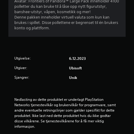
Avatar: Frontiers of Pandora™ Large Pack inneholder 4100
n
g
n
r
e
polletter du kan bruke til å låse opp nytt figurutstyr,
t
y
f
d
m
banshee-utstyr, våpen, kosmetikk og mer!
e
n
ø
e
m
Denne pakken inneholder virtuell valuta som kun kan
r
n
l
r
e
brukes i spillet. Disse pollettene er begrenset til én brukers
o
e
s
d
konto og plattform.
d
g
å
o
u
i
s
e
m
m
n
p
(
h
å
t
i
e
e
m
e
l
n
t
a
r
l
s
t
k
Utgivelse:
6.12.2023
a
e
a
c
e
k
s
Utgiver:
Ubisoft
l
h
l
t
p
t
e
)
i
i
Sjangrer:
Unik
e
b
v
l
S
r
e
e
l
p
n
s
o
e
i
a
k
b
t
Nedlasting av dette produktet er underlagt PlayStation 
l
t
j
j
o
Networks tjenestevilkår og brukervilkår for programvare, samt 
l
i
e
e
g
andre eventuelle retningslinjer som gjelder spesifikt for dette 
e
v
d
k
j
produktet. Ikke last ned dette produktet hvis du ikke godtar 
t
e
e
t
u
disse vilkårene. Se tjenestevilkårene for å få mer viktig 
h
r
r
e
s
informasjon.
a
.
p
r
t
r
å