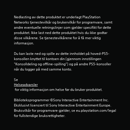
e
e
m
n
n
s
k
J
i
e
k
a
u
v
Nedlasting av dette produktet er underlagt PlayStation 
d
n
e
å
s
Networks tjenestevilkår og brukervilkår for programvare, samt 
e
f
l
e
t
andre eventuelle retningslinjer som gjelder spesifikt for dette 
m
ø
t
)
e
produktet. Ikke last ned dette produktet hvis du ikke godtar 
.
r
f
r
S
disse vilkårene. Se tjenestevilkårene for å få mer viktig 
e
o
k
b
informasjon.
t
r
T
j
a
i
r
e
e
Du kan laste ned og spille av dette innholdet på hoved-PS5-
r
l
a
r
k
konsollen knyttet til kontoen din (gjennom innstillingen 
v
s
s
m
s
"Konsolldeling og offline-spilling") og på andre PS5-konsoller 
i
p
k
l
når du logger på med samme konto.
t
s
e
a
e
u
i
h
k
s
Se 
e
n
e
o
e
Helseadvarsler
l
n
g
m
r
 for viktig informasjon om helse før du bruker produktet.
t
d
f
e
s
u
e
o
n
Biblioteksprogrammer ©Sony Interactive Entertainment Inc. 
t
b
l
r
v
Eksklusivt lisensiert til Sony Interactive Entertainment Europe. 
i
e
s
i
h
Bruksvilkår for programvare gjelder, se eu.playstation.com/legal 
h
l
e
l
for fullstendige bruksrettigheter.
ø
a
l
r
h
r
g
(
i
j
.
s
h
n