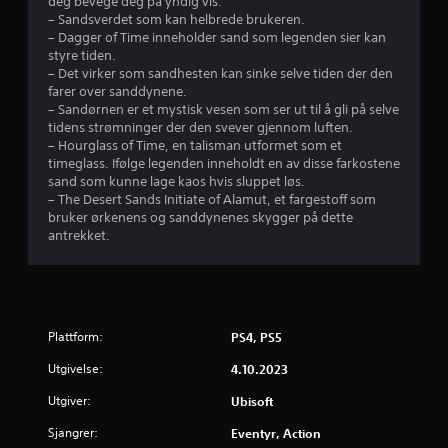
d
deg bevege deg på yndig vis.
r
r
o
n
t
– Sandsverdet som kan helbrede brukeren.
i
g
v
D
f
h
– Dagger of Time inneholder sand som legenden sier kan
f
e
u
ø
e
styre tiden.
t
f
k
u
l
l
– Det virker som sandhesten kan sinke selve tiden der den
f
f
a
s
e
farer over sanddynene.
o
e
n
r
o
d
– Sandørnen er et mystisk vesen som ser ut til å gli på selve
r
k
r
m
e
tidens strømninger der den svever gjennom luften.
å
t
e
d
h
g
– Hourglass of Time, en talisman utformet som et
g
e
d
e
.
timeglass. Ifølge legenden inneholdt en av disse farkostene
j
r
u
e
t
sand som kunne lage kaos hvis sluppet løs.
ø
u
s
s
– The Desert Sands Initiate of Alamut, et fargestoff som
r
n
e
S
a
r
bruker ørkenens og sanddynenes skygger på dette
e
d
r
l
k
antrekket.
d
e
e
t
i
j
e
r
u
e
e
t
s
t
r
n
r
e
p
f
n
n
m
i
o
a
g
k
l
l
r
Plattform:
t
PS4, PS5
l
l
e
d
i
e
e
i
Utgivelse:
r
4.10.2023
s
v
r
n
i
e
e
r
e
Utgiver:
g
Ubisoft
n
r
r
å
s
g
.
(
Sjangrer:
Eventyr, Action
l
o
s